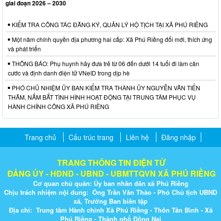
giai đoạn 2026 – 2030
KIỂM TRA CÔNG TÁC ĐĂNG KÝ, QUẢN LÝ HỘ TỊCH TẠI XÃ PHÚ RIỀNG
Một năm chính quyền địa phương hai cấp: Xã Phú Riềng đổi mới, thích ứng
và phát triển
THÔNG BÁO: Phụ huynh hãy đưa trẻ từ 06 đến dưới 14 tuổi đi làm căn
cước và định danh điện tử VNeID trong dịp hè
PHÓ CHỦ NHIỆM ỦY BAN KIỂM TRA THÀNH ỦY NGUYỄN VĂN TIẾN
THĂM, NẮM BẮT TÌNH HÌNH HOẠT ĐỘNG TẠI TRUNG TÂM PHỤC VỤ
HÀNH CHÍNH CÔNG XÃ PHÚ RIỀNG
Trang chủ
Cấu trúc trang
Liên hệ
Đăng nhập
TRANG THÔNG TIN ĐIỆN TỬ
ĐẢNG ỦY - HĐND - UBND - UBMTTQVN XÃ PHÚ RIỀNG
Cơ quan chủ quản: Ủy ban nhân dân xã Phú Riềng
Chịu trách nhiệm nội dung: Ông Trần Văn Thảo - Phó Chủ tịch UBND
xã, Trưởng Ban biên tập
Địa chỉ: Trung tâm Hành chính Xã Phú Riềng - Thôn Tân Bình - Xã
Phú Riềng - Thành phố Đồng Nai