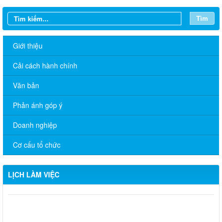
Tìm
Giới thiệu
Cải cách hành chính
Văn bản
Phản ánh góp ý
Doanh nghiệp
Cơ cấu tổ chức
LỊCH LÀM VIỆC
CHƯƠNG TRÌNH LÀM VIỆC TUẦN CỦA THƯỜNG TRỰC
ĐẢNG ỦY (Từ ngày 12/01 đến ngày 16/01/2026)