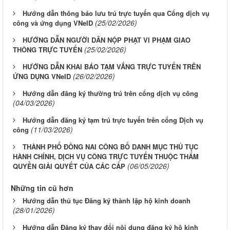
Hướng dẫn thông báo lưu trú trực tuyến qua Cổng dịch vụ
(25/02/2026)
công và ứng dụng VNeID
HƯỚNG DẪN NGƯỜI DÂN NỘP PHẠT VI PHẠM GIAO
(25/02/2026)
THÔNG TRỰC TUYẾN
HƯỚNG DẪN KHAI BÁO TẠM VẮNG TRỰC TUYẾN TRÊN
(26/02/2026)
ỨNG DỤNG VNeID
Hướng dẫn đăng ký thường trú trên cổng dịch vụ công
(04/03/2026)
Hướng dẫn đăng ký tạm trú trực tuyến trên cổng Dịch vụ
(11/03/2026)
công
THÀNH PHỐ ĐỒNG NAI CÔNG BỐ DANH MỤC THỦ TỤC
HÀNH CHÍNH, DỊCH VỤ CÔNG TRỰC TUYẾN THUỘC THẨM
(06/05/2026)
QUYỀN GIẢI QUYẾT CỦA CÁC CẤP
Những tin cũ hơn
Hướng dẫn thủ tục Đăng ký thành lập hộ kinh doanh
(28/01/2026)
Hướng dẫn Đăng ký thay đổi nội dung đăng ký hộ kinh