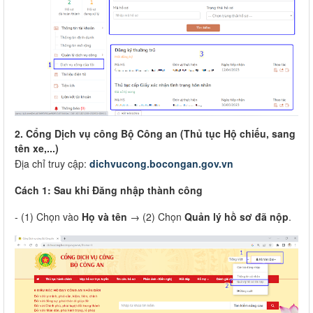
2. Cổng Dịch vụ công Bộ Công an (Thủ tục Hộ chiếu, sang
tên xe,...)
Địa chỉ truy cập:
dichvucong.bocongan.gov.vn
Cách 1: Sau khi Đăng nhập thành công
- (1) Chọn vào
Họ và tên
→ (2) Chọn
Quản lý hồ sơ đã nộp
.