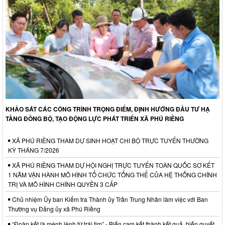
KHẢO SÁT CÁC CÔNG TRÌNH TRỌNG ĐIỂM, ĐỊNH HƯỚNG ĐẦU TƯ HẠ
TẦNG ĐỒNG BỘ, TẠO ĐỘNG LỰC PHÁT TRIỂN XÃ PHÚ RIỀNG
XÃ PHÚ RIỀNG THAM DỰ SINH HOẠT CHI BỘ TRỰC TUYẾN THƯỜNG
KỲ THÁNG 7/2026
XÃ PHÚ RIỀNG THAM DỰ HỘI NGHỊ TRỰC TUYẾN TOÀN QUỐC SƠ KẾT
1 NĂM VẬN HÀNH MÔ HÌNH TỔ CHỨC TỔNG THỂ CỦA HỆ THỐNG CHÍNH
TRỊ VÀ MÔ HÌNH CHÍNH QUYỀN 3 CẤP
Chủ nhiệm Ủy ban Kiểm tra Thành ủy Trần Trung Nhân làm việc với Ban
Thường vụ Đảng ủy xã Phú Riềng
“Đoàn kết là mệnh lệnh từ trái tim” - Biến cam kết thành kết quả, biến quyết