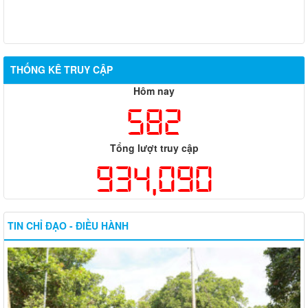
THÔNG BÁO NIÊM YẾT CÔNG KHAI KẾT QUẢ XÉT DUYỆT
CHÍNH SÁCH TRỢ GIÚP XÃ HỘI ĐỐI VỚI ĐỐI TƯỢNG BẢO
TRỢ XÃ HỘI
THỐNG KÊ TRUY CẬP
Hôm nay
582
Tổng lượt truy cập
934,090
TIN CHỈ ĐẠO - ĐIỀU HÀNH