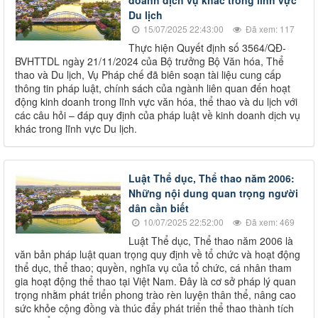
Du lịch
15/07/2025 22:43:00
Đã xem: 117
Thực hiện Quyết định số 3564/QĐ-
BVHTTDL ngày 21/11/2024 của Bộ trưởng Bộ Văn hóa, Thể
thao và Du lịch, Vụ Pháp chế đã biên soạn tài liệu cung cấp
thông tin pháp luật, chính sách của ngành liên quan đến hoạt
động kinh doanh trong lĩnh vực văn hóa, thể thao và du lịch với
các câu hỏi – đáp quy định của pháp luật về kinh doanh dịch vụ
khác trong lĩnh vực Du lịch.
Luật Thể dục, Thể thao năm 2006:
Những nội dung quan trọng người
dân cần biết
10/07/2025 22:52:00
Đã xem: 469
Luật Thể dục, Thể thao năm 2006 là
văn bản pháp luật quan trọng quy định về tổ chức và hoạt động
thể dục, thể thao; quyền, nghĩa vụ của tổ chức, cá nhân tham
gia hoạt động thể thao tại Việt Nam. Đây là cơ sở pháp lý quan
trọng nhằm phát triển phong trào rèn luyện thân thể, nâng cao
sức khỏe cộng đồng và thúc đẩy phát triển thể thao thành tích