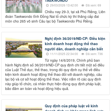
TAEKWONDO
29/03/2026 13:42:00
Đã xem: 69
Chiều nay 29-3, tại xã Phú Riềng, Liên
đoàn Taekwondo tỉnh Đồng Nai tổ chức kỳ thi thăng cấp đai
môn cho 265 võ sinh Câu lạc bộ Taekwondo Phú Riềng.
Nghị định 36/2019/NĐ-CP: Điều kiện
kinh doanh hoạt động thể thao
người dân, doanh nghiệp cần biết
11/11/2025 22:34:00
Đã xem: 736
Từ ngày 14/6/2019, Chính phủ ban
hành Nghị định số 36/2019/NĐ-CP quy định chi tiết một số điều
của Luật Thể dục, thể thao, trong đó quy định cụ thể về điều
kiện kinh doanh hoạt động thể thao đối với doanh nghiệp, câu
lạc bộ và cơ sở hoạt động thể thao. Việc nắm rõ các quy định
này giúp tổ chức, cá nhân thực hiện đúng quy định pháp luật,
bảo đảm an toàn và hoạt động hiệu quả.
Quy định của pháp luật về kinh
doanh dịch vụ khác trong lĩnh vực