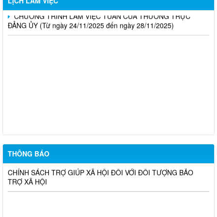
LỊCH LÀM VIỆC
CHƯƠNG TRÌNH LÀM VIỆC TUẦN CỦA THƯỜNG TRỰC
ĐẢNG ỦY (Từ ngày 24/11/2025 đến ngày 28/11/2025)
Chủ động ứng phó hiện tượng El Nino – Sử dụng nước tiết
kiệm, bảo vệ sản xuất nông nghiệp
XÃ PHÚ RIỀNG TRIỂN KHAI RÀ SOÁT, ĐỀ XUẤT THÀNH LẬP
CÁC CÂU LẠC BỘ VĂN HÓA, VĂN NGHỆ VÀ THỂ DỤC, THỂ
THAO TẠI CÁC THÔN
XÃ PHÚ RIỀNG CÔNG BỐ KẾT QUẢ SẮP XẾP THÔN THEO
NGHỊ QUYẾT SỐ 20/NQ-HĐND NGÀY 29/6/2026
THÔNG BÁO
THÔNG BÁO NIÊM YẾT CÔNG KHAI KẾT QUẢ XÉT DUYỆT
CHÍNH SÁCH TRỢ GIÚP XÃ HỘI ĐỐI VỚI ĐỐI TƯỢNG BẢO
TRỢ XÃ HỘI