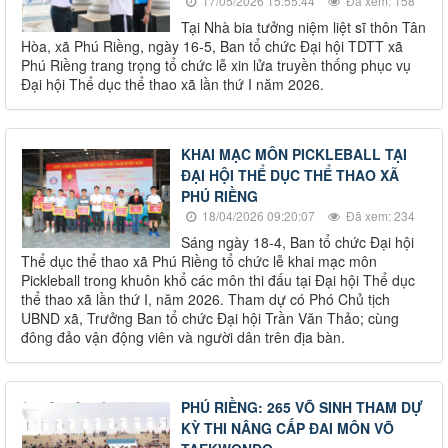
17/05/2026 15:55:44
Đã xem: 158
Tại Nhà bia tưởng niệm liệt sĩ thôn Tân
Hòa, xã Phú Riềng, ngày 16-5, Ban tổ chức Đại hội TDTT xã
Phú Riềng trang trọng tổ chức lễ xin lửa truyền thống phục vụ
Đại hội Thể dục thể thao xã lần thứ I năm 2026.
KHAI MẠC MÔN PICKLEBALL TẠI
ĐẠI HỘI THỂ DỤC THỂ THAO XÃ
PHÚ RIỀNG
18/04/2026 09:20:07
Đã xem: 234
Sáng ngày 18-4, Ban tổ chức Đại hội
Thể dục thể thao xã Phú Riềng tổ chức lễ khai mạc môn
Pickleball trong khuôn khổ các môn thi đấu tại Đại hội Thể dục
thể thao xã lần thứ I, năm 2026. Tham dự có Phó Chủ tịch
UBND xã, Trưởng Ban tổ chức Đại hội Trần Văn Thảo; cùng
đông đảo vận động viên và người dân trên địa bàn.
PHÚ RIỀNG: 265 VÕ SINH THAM DỰ
KỲ THI NÂNG CẤP ĐAI MÔN VÕ