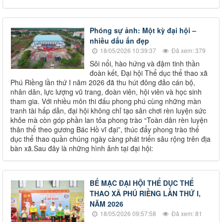
Phóng sự ảnh: Một kỳ đại hội –
nhiều dấu ấn đẹp
18/05/2026 10:39:37
Đã xem: 379
Sôi nổi, hào hứng và đậm tinh thần
đoàn kết, Đại hội Thể dục thể thao xã
Phú Riềng lần thứ I năm 2026 đã thu hút đông đảo cán bộ,
nhân dân, lực lượng vũ trang, đoàn viên, hội viên và học sinh
tham gia. Với nhiều môn thi đấu phong phú cùng những màn
tranh tài hấp dẫn, đại hội không chỉ tạo sân chơi rèn luyện sức
khỏe mà còn góp phần lan tỏa phong trào “Toàn dân rèn luyện
thân thể theo gương Bác Hồ vĩ đại”, thúc đẩy phong trào thể
dục thể thao quần chúng ngày càng phát triển sâu rộng trên địa
bàn xã.Sau đây là những hình ảnh tại đại hội:
BẾ MẠC ĐẠI HỘI THỂ DỤC THỂ
THAO XÃ PHÚ RIỀNG LẦN THỨ I,
NĂM 2026
18/05/2026 09:57:58
Đã xem: 81