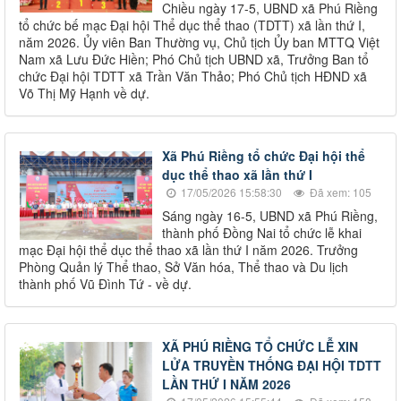
Chiều ngày 17-5, UBND xã Phú Riềng
tổ chức bế mạc Đại hội Thể dục thể thao (TDTT) xã lần thứ I,
năm 2026. Ủy viên Ban Thường vụ, Chủ tịch Ủy ban MTTQ Việt
Nam xã Lưu Đức Hiền; Phó Chủ tịch UBND xã, Trưởng Ban tổ
chức Đại hội TDTT xã Trần Văn Thảo; Phó Chủ tịch HĐND xã
Võ Thị Mỹ Hạnh về dự.
Xã Phú Riềng tổ chức Đại hội thể
dục thể thao xã lần thứ I
17/05/2026 15:58:30
Đã xem: 105
Sáng ngày 16-5, UBND xã Phú Riềng,
thành phố Đồng Nai tổ chức lễ khai
mạc Đại hội thể dục thể thao xã lần thứ I năm 2026. Trưởng
Phòng Quản lý Thể thao, Sở Văn hóa, Thể thao và Du lịch
thành phố Vũ Đình Tứ - về dự.
XÃ PHÚ RIỀNG TỔ CHỨC LỄ XIN
LỬA TRUYỀN THỐNG ĐẠI HỘI TDTT
LẦN THỨ I NĂM 2026