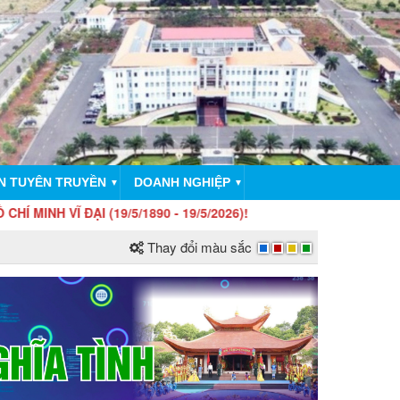
N TUYÊN TRUYỀN
DOANH NGHIỆP
▼
▼
I (19/5/1890 - 19/5/2026)!
Thay đổi màu sắc