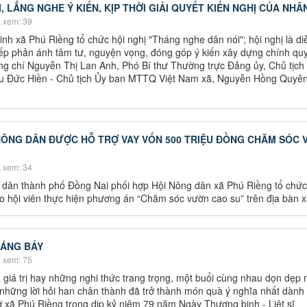
I, LẮNG NGHE Ý KIẾN, KỊP THỜI GIẢI QUYẾT KIẾN NGHỊ CỦA NHÂ
 xem: 39
inh xã Phú Riềng tổ chức hội nghị "Tháng nghe dân nói"; hội nghị là d
tiếp phản ánh tâm tư, nguyện vọng, đóng góp ý kiến xây dựng chính qu
g chí Nguyễn Thị Lan Anh, Phó Bí thư Thường trực Đảng ủy, Chủ tịc
ưu Đức Hiền - Chủ tịch Ủy ban MTTQ Việt Nam xã, Nguyễn Hồng Quyên
N NÔNG DÂN ĐƯỢC HỖ TRỢ VAY VỐN 500 TRIỆU ĐỒNG CHĂM SÓC
 xem: 34
 dân thành phố Đồng Nai phối hợp Hội Nông dân xã Phú Riềng tổ chức
 hội viên thực hiện phương án “Chăm sóc vườn cao su” trên địa bàn x
HÁNG BẢY
 xem: 75
giá trị hay những nghi thức trang trọng, một buổi cùng nhau dọn dẹp 
những lời hỏi han chân thành đã trở thành món quà ý nghĩa nhất dành
ở xã Phú Riềng trong dịp kỷ niệm 79 năm Ngày Thương binh - Liệt sĩ