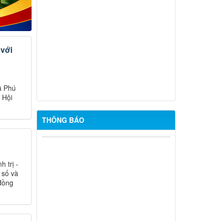
CHƯƠNG TRÌNH LÀM VIỆC TUẦN
CỦA THƯỜNG TRỰC ĐẢNG ỦY (Từ
ngày 22/12/2025 đến ngày 26/12/2025)
CHƯƠNG TRÌNH LÀM VIỆC TUẦN
 với
CỦA THƯỜNG TRỰC ĐẢNG ỦY (Từ
ngày 08/12/2025 đến ngày 12/12/2025)
CHƯƠNG TRÌNH LÀM VIỆC TUẦN
ã Phú
CỦA THƯỜNG TRỰC ĐẢNG ỦY (Từ
 Hội
ngày 24/11/2025 đến ngày 28/11/2025)
THÔNG BÁO
Chủ động ứng phó hiện tượng El Nino
– Sử dụng nước tiết kiệm, bảo vệ sản
xuất nông nghiệp
 trị -
XÃ PHÚ RIỀNG TRIỂN KHAI RÀ
 số và
SOÁT, ĐỀ XUẤT THÀNH LẬP CÁC CÂU
 đồng
LẠC BỘ VĂN HÓA, VĂN NGHỆ VÀ THỂ
DỤC, THỂ THAO TẠI CÁC THÔN
XÃ PHÚ RIỀNG CÔNG BỐ KẾT QUẢ