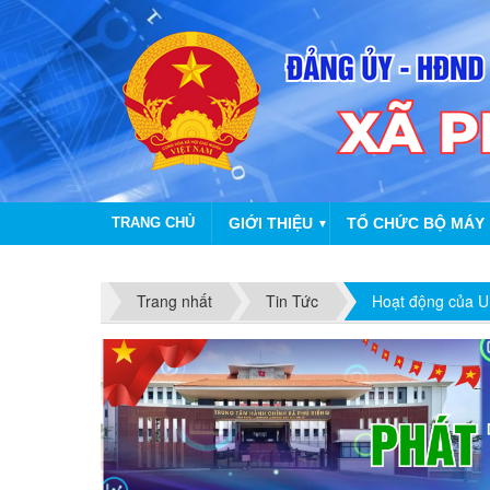
TRANG CHỦ
GIỚI THIỆU
TỔ CHỨC BỘ MÁY
▼
NHIỆT
Trang nhất
Tin Tức
Hoạt động của