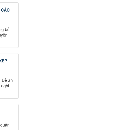
 CÁC
ng bố
uyễn
XẾP
o Đề án
 nghị.
 quân