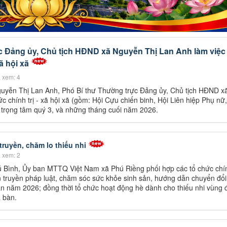
 Đảng ủy, Chủ tịch HĐND xã Nguyễn Thị Lan Anh làm việc
ã hội xã
 xem: 4
guyễn Thị Lan Anh, Phó Bí thư Thường trực Đảng ủy, Chủ tịch HĐND x
ức chính trị - xã hội xã (gồm: Hội Cựu chiến binh, Hội Liên hiệp Phụ nữ,
 trọng tâm quý 3, và những tháng cuối năm 2026.
ruyền, chăm lo thiếu nhi
 xem: 2
ú Bình, Ủy ban MTTQ Việt Nam xã Phú Riềng phối hợp các tổ chức chính
ên truyền pháp luật, chăm sóc sức khỏe sinh sản, hướng dẫn chuyển đổi
àn năm 2026; đồng thời tổ chức hoạt động hè dành cho thiếu nhi vùng
a bàn.