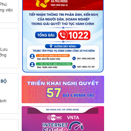
 Phú
ng việc
 Lưu
ưởng
 BỘ
hành