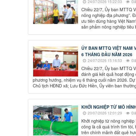
24/07/2026 15:22:03
Đã
Chiều 22/7, Ủy ban MTTQ V
nông nghiệp địa phương”. Đ
ưu tiên dùng hàng Việt Nam"
sản phẩm nông nghiệp tiêu
ỦY BAN MTTQ VIỆT NAM V
6 THÁNG ĐẦU NĂM 2026
24/07/2026 15:16:53
Đã
Chiều 22/7, Ủy ban MTTQ Vi
đánh giá kết quả hoạt động 
phương hướng, nhiệm vụ 6 tháng cuối năm 2026. Dự h
Chủ tịch HĐND xã; Lưu Đức Hiền, Ủy viên ban thường 
KHỞI NGHIỆP TỪ MÔ HÌN
20/07/2026 12:01:29
Đã
Khởi nghiệp từ nông nghiệp
công là cả quá trình tìm tòi,
trên chính mảnh đất quê hư