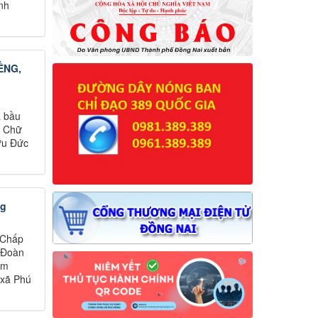
nh
ỀNG,
ã bầu
i Chữ
ưu Đức
ng
 Chấp
 Đoàn
ăm
 xã Phú