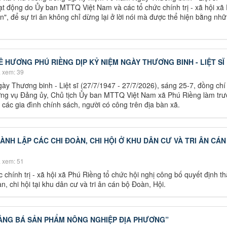
ạt động do Ủy ban MTTQ Việt Nam và các tổ chức chính trị - xã hội xã
", để sự tri ân không chỉ dừng lại ở lời nói mà được thể hiện bằng nhữ
Ê HƯƠNG PHÚ RIỀNG DỊP KỶ NIỆM NGÀY THƯƠNG BINH - LIỆT SĨ
 xem: 39
y Thương binh - Liệt sĩ (27/7/1947 - 27/7/2026), sáng 25-7, đồng chí
ng vụ Đảng ủy, Chủ tịch Ủy ban MTTQ Việt Nam xã Phú Riềng làm tr
các gia đình chính sách, người có công trên địa bàn xã.
NH LẬP CÁC CHI ĐOÀN, CHI HỘI Ở KHU DÂN CƯ VÀ TRI ÂN CÁN
 xem: 51
 chính trị - xã hội xã Phú Riềng tổ chức hội nghị công bố quyết định t
n, chi hội tại khu dân cư và tri ân cán bộ Đoàn, Hội.
ẢNG BÁ SẢN PHẨM NÔNG NGHIỆP ĐỊA PHƯƠNG”