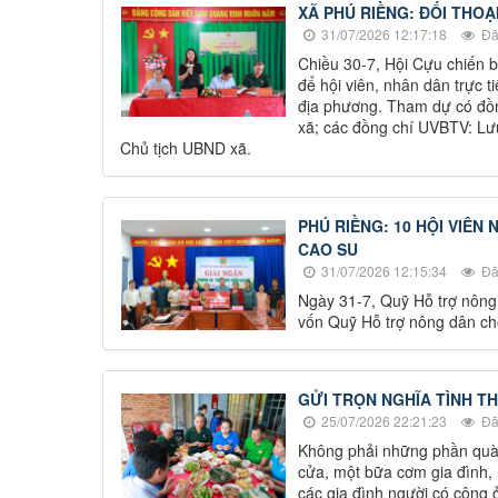
XÃ PHÚ RIỀNG: ĐỐI THOẠ
31/07/2026 12:17:18
Đã
Chiều 30-7, Hội Cựu chiến b
để hội viên, nhân dân trực 
địa phương. Tham dự có đồn
xã; các đồng chí UVBTV: L
Chủ tịch UBND xã.
PHÚ RIỀNG: 10 HỘI VIÊ
CAO SU
31/07/2026 12:15:34
Đã
Ngày 31-7, Quỹ Hỗ trợ nông
vốn Quỹ Hỗ trợ nông dân cho
GỬI TRỌN NGHĨA TÌNH T
25/07/2026 22:21:23
Đã
Không phải những phần quà 
cửa, một bữa cơm gia đình, 
các gia đình người có công 