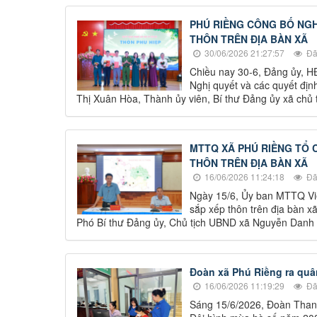
PHÚ RIỀNG CÔNG BỐ NGH
THÔN TRÊN ĐỊA BÀN XÃ
30/06/2026 21:27:57
Đã
Chiều nay 30-6, Đảng ủy, 
Nghị quyết và các quyết địn
Thị Xuân Hòa, Thành ủy viên, Bí thư Đảng ủy xã chủ tr
MTTQ XÃ PHÚ RIỀNG TỔ C
THÔN TRÊN ĐỊA BÀN XÃ
16/06/2026 11:24:18
Đã
Ngày 15/6, Ủy ban MTTQ Việ
sắp xếp thôn trên địa bàn x
Phó Bí thư Đảng ủy, Chủ tịch UBND xã Nguyễn Danh
Đoàn xã Phú Riềng ra quâ
16/06/2026 11:19:29
Đã
Sáng 15/6/2026, Đoàn Thanh