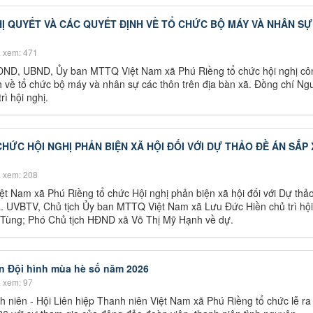
Ị QUYẾT VÀ CÁC QUYẾT ĐỊNH VỀ TỔ CHỨC BỘ MÁY VÀ NHÂN SỰ
 xem: 471
HĐND, UBND, Ủy ban MTTQ Việt Nam xã Phú Riềng tổ chức hội nghị cô
h về tổ chức bộ máy và nhân sự các thôn trên địa bàn xã. Đồng chí Ng
ì hội nghị.
HỨC HỘI NGHỊ PHẢN BIỆN XÃ HỘI ĐỐI VỚI DỰ THẢO ĐỀ ÁN SẮP 
 xem: 208
t Nam xã Phú Riềng tổ chức Hội nghị phản biện xã hội đối với Dự thả
ã. UVBTV, Chủ tịch Ủy ban MTTQ Việt Nam xã Lưu Đức Hiền chủ trì hội
 Tùng; Phó Chủ tịch HĐND xã Võ Thị Mỹ Hạnh về dự.
n Đội hình mùa hè số năm 2026
 xem: 97
 niên - Hội Liên hiệp Thanh niên Việt Nam xã Phú Riềng tổ chức lễ ra