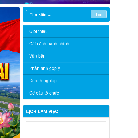
Tìm
Giới thiệu
Cải cách hành chính
Văn bản
Phản ánh góp ý
Doanh nghiệp
Cơ cấu tổ chức
LỊCH LÀM VIỆC
CHƯƠNG TRÌNH LÀM VIỆC TUẦN
CỦA THƯỜNG TRỰC ĐẢNG ỦY (Từ
ngày 12/01 đến ngày 16/01/2026)