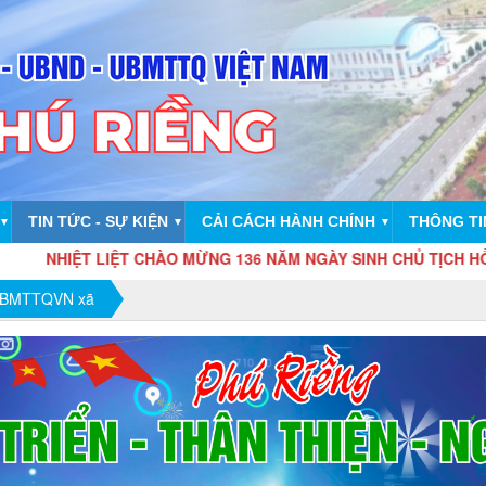
TIN TỨC - SỰ KIỆN
CẢI CÁCH HÀNH CHÍNH
THÔNG TI
▼
▼
▼
 LIỆT CHÀO MỪNG 136 NĂM NGÀY SINH CHỦ TỊCH HỒ CHÍ MINH VĨ ĐẠ
 UBMTTQVN xã