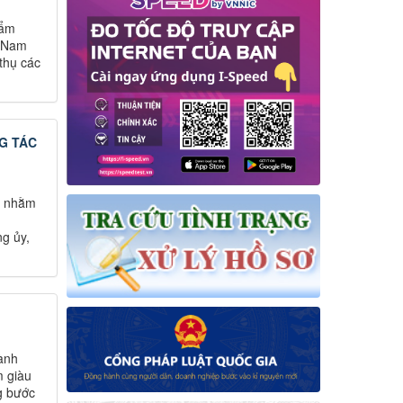
hẩm
t Nam
thụ các
NG TÁC
0 nhằm
g ủy,
ành
m giàu
g bước