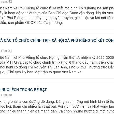
 xem: 42
iệt Nam xã Phú Riềng tổ chức lễ ra mắt mô hình Tổ “Quảng bá sản p
ây là hoạt động thiết thực của Ban Chỉ đạo Cuộc vận động "Người Việ
 xã Phú Riềng, nhằm đẩy mạnh tuyên truyền, giới thiệu và kết nối tiêu 
 biểu, sản phẩm OCOP của địa phương.
À CÁC TỔ CHỨC CHÍNH TRỊ - XÃ HỘI XÃ PHÚ RIỀNG SƠ KẾT CÔ
 xem: 54
ệt Nam xã Phú Riềng tổ chức Hội nghị lần thứ tư, nhiệm kỳ 2025-203
của MTTQ và các tổ chức chính trị - xã hội 6 tháng đầu năm, triển khai
ội nghị có đồng chí Nguyễn Thị Lan Anh, Phó Bí thư Thường trực Đản
vụ, Chủ tịch Ủy ban Mặt trận tổ quốc Việt Nam xã.
H NUÔI ẾCH TRONG BỂ BẠT
 xem: 59
 không phải là con đường dễ dàng. Đằng sau những mô hình kinh tế th
 học hỏi, thậm chí nhiều lần thất bại. Với ý chí vươn lên và khát vọng là
ơng, nhiều thanh niên đã mạnh dạn lựa chọn những hướng đi mới, từn