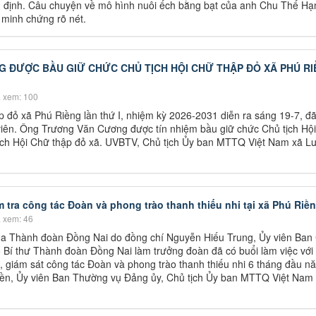
 định. Câu chuyện về mô hình nuôi ếch bằng bạt của anh Chu Thế Hạ
 minh chứng rõ nét.
ĐƯỢC BẦU GIỮ CHỨC CHỦ TỊCH HỘI CHỮ THẬP ĐỎ XÃ PHÚ RI
 xem: 100
ập đỏ xã Phú Riềng lần thứ I, nhiệm kỳ 2026-2031 diễn ra sáng 19-7, đ
iên. Ông Trương Văn Cương được tín nhiệm bầu giữ chức Chủ tịch Hộ
tịch Hội Chữ thập đỏ xã. UVBTV, Chủ tịch Ủy ban MTTQ Việt Nam xã L
tra công tác Đoàn và phong trào thanh thiếu nhi tại xã Phú Riề
 xem: 46
ủa Thành đoàn Đồng Nai do đồng chí Nguyễn Hiếu Trung, Ủy viên Ban
Bí thư Thành đoàn Đồng Nai làm trưởng đoàn đã có buổi làm việc với
 giám sát công tác Đoàn và phong trào thanh thiếu nhi 6 tháng đầu n
iền, Ủy viên Ban Thường vụ Đảng ủy, Chủ tịch Ủy ban MTTQ Việt Nam