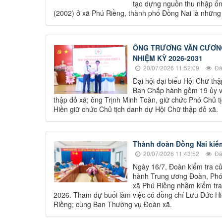
tạo dựng nguồn thu nhập ổn
(2002) ở xã Phú Riềng, thành phố Đồng Nai là những
ÔNG TRƯƠNG VĂN CƯƠNG 
NHIỆM KỲ 2026-2031
20/07/2026 11:52:09
Đã
Đại hội đại biểu Hội Chữ th
Ban Chấp hành gồm 19 ủy v
thập đỏ xã; ông Trịnh Minh Toàn, giữ chức Phó Chủ 
Hiền giữ chức Chủ tịch danh dự Hội Chữ thập đỏ xã.
Thành đoàn Đồng Nai kiểm 
20/07/2026 11:43:52
Đã
Ngày 16/7, Đoàn kiểm tra c
hành Trung ương Đoàn, Phó 
xã Phú Riềng nhằm kiểm tra,
2026. Tham dự buổi làm việc có đồng chí Lưu Đức H
Riềng; cùng Ban Thường vụ Đoàn xã.