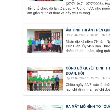
(27/7/1947 - 27/7/2026). Ho
Riềng tổ chức đã lan tỏa đạo lý "Uống nước nhớ nguồn
làm giản dị, thiết thực và đầy yêu thương.
ẤM TÌNH TRI ÂN TRÊN QU
25/07/2026 22:02:01
Đã
Nhân dịp kỷ niệm 79 năm Ngà
Đức Hiền, Ủy viên Ban Thườ
đoàn đã đến thăm, tặng quà 
CÔNG BỐ QUYẾT ĐỊNH THÀ
ĐOÀN, HỘI
24/07/2026 15:27:25
Đã
Chiều ngày 22/7, các tổ chức
lập, chỉ định nhân sự chi đoà
RA MẮT MÔ HÌNH TỔ “QU