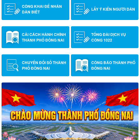
CÔNG KHAI ĐỂ NHÂN
LẤY Ý KIẾN NGƯỜI DÂN
DÂN BIẾT
CẢI CÁCH HÀNH CHÍNH
TỔNG ĐÀI DỊCH VỤ
THÀNH PHỐ ĐỒNG NAI
CÔNG 1022
CHUYỂN ĐỔI SỐ THÀNH
CÔNG BÁO THÀNH PHỐ
PHỐ ĐỒNG NAI
ĐỒNG NAI