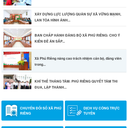
XÂY DỰNG LỰC LƯỢNG QUÂN SỰ XÃ VỮNG MẠNH,
LAN TỎA HÌNH ẢNH...
BAN CHẤP HÀNH ĐẢNG BỘ XÃ PHÚ RIỀNG: CHO Ý
KIẾN ĐỀ ÁN SẮP...
Xã Phú Riềng nâng cao trách nhiệm cán bộ, đảng viên
trong...
KHÍ THẾ THÁNG TÁM: PHÚ RIỀNG QUYẾT TÂM THI
ĐUA, LẬP THÀNH...
CHUYỂN ĐỔI SỐ XÃ PHÚ
DỊCH VỤ CÔNG TRỰC
RIỀNG
TUYẾN