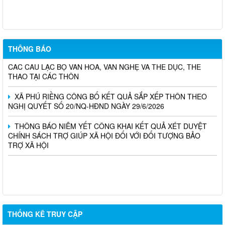
Chủ động ứng phó hiện tượng El Nino – Sử dụng nước tiết
kiệm, bảo vệ sản xuất nông nghiệp
XÃ PHÚ RIỀNG TRIỂN KHAI RÀ SOÁT, ĐỀ XUẤT THÀNH LẬP
THÔNG BÁO
CÁC CÂU LẠC BỘ VĂN HÓA, VĂN NGHỆ VÀ THỂ DỤC, THỂ
THAO TẠI CÁC THÔN
XÃ PHÚ RIỀNG CÔNG BỐ KẾT QUẢ SẮP XẾP THÔN THEO
NGHỊ QUYẾT SỐ 20/NQ-HĐND NGÀY 29/6/2026
THÔNG BÁO NIÊM YẾT CÔNG KHAI KẾT QUẢ XÉT DUYỆT
CHÍNH SÁCH TRỢ GIÚP XÃ HỘI ĐỐI VỚI ĐỐI TƯỢNG BẢO
TRỢ XÃ HỘI
THỐNG KÊ TRUY CẬP