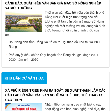
CẢNH BÁO: XUẤT HIỆN VĂN BẢN GIẢ MẠO SỞ NÔNG NGHIỆP
VÀ MÔI TRƯỜNG
Thời gian gần đây, trên địa bàn thành phố
Đồng Nai xuất hiện tình trạng các đối
tượng phát tán văn bản giả mạo Sở Nông
nghiệp và Môi trường với nội dung và hình
thức tương tự văn bản chính thức của
cơ...
Hội Nông dân tỉnh Đồng Nai tổ chức Hội thảo đầu bờ tại xã Phú
Riềng
Phê duyệt điều chỉnh Quy hoạch tỉnh Đồng Nai giai đoạn 2021–
2030, tầm nhìn 2050
KHU DÂN CƯ VĂN HÓA
XÃ PHÚ RIỀNG TRIỂN KHAI RÀ SOÁT, ĐỀ XUẤT THÀNH LẬP CÁC
CÂU LẠC BỘ VĂN HÓA, VĂN NGHỆ VÀ THỂ DỤC, THỂ THAO TẠI
CÁC THÔN
Nhằm tiếp tục nâng cao chất lượng các
hoạt động văn hóa, văn nghệ, thể dục, thể