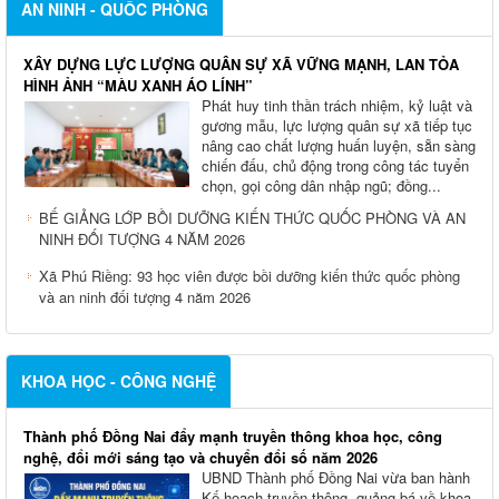
AN NINH - QUỐC PHÒNG
XÂY DỰNG LỰC LƯỢNG QUÂN SỰ XÃ VỮNG MẠNH, LAN TỎA
HÌNH ẢNH “MÀU XANH ÁO LÍNH”
Phát huy tinh thần trách nhiệm, kỷ luật và
gương mẫu, lực lượng quân sự xã tiếp tục
nâng cao chất lượng huấn luyện, sẵn sàng
chiến đấu, chủ động trong công tác tuyển
chọn, gọi công dân nhập ngũ; đồng...
BẾ GIẢNG LỚP BỒI DƯỠNG KIẾN THỨC QUỐC PHÒNG VÀ AN
NINH ĐỐI TƯỢNG 4 NĂM 2026
Xã Phú Riềng: 93 học viên được bồi dưỡng kiến thức quốc phòng
và an ninh đối tượng 4 năm 2026
KHOA HỌC - CÔNG NGHỆ
Thành phố Đồng Nai đẩy mạnh truyền thông khoa học, công
nghệ, đổi mới sáng tạo và chuyển đổi số năm 2026
UBND Thành phố Đồng Nai vừa ban hành
Kế hoạch truyền thông, quảng bá về khoa