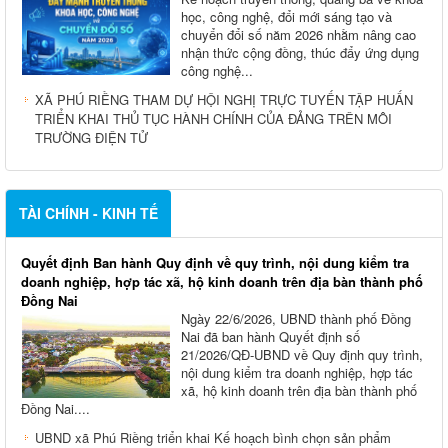
học, công nghệ, đổi mới sáng tạo và
chuyển đổi số năm 2026 nhằm nâng cao
nhận thức cộng đồng, thúc đẩy ứng dụng
công nghệ...
XÃ PHÚ RIỀNG THAM DỰ HỘI NGHỊ TRỰC TUYẾN TẬP HUẤN
TRIỂN KHAI THỦ TỤC HÀNH CHÍNH CỦA ĐẢNG TRÊN MÔI
TRƯỜNG ĐIỆN TỬ
TÀI CHÍNH - KINH TẾ
Quyết định Ban hành Quy định về quy trình, nội dung kiểm tra
doanh nghiệp, hợp tác xã, hộ kinh doanh trên địa bàn thành phố
Đồng Nai
Ngày 22/6/2026, UBND thành phố Đồng
Nai đã ban hành Quyết định số
21/2026/QĐ-UBND về Quy định quy trình,
nội dung kiểm tra doanh nghiệp, hợp tác
xã, hộ kinh doanh trên địa bàn thành phố
Đồng Nai....
UBND xã Phú Riềng triển khai Kế hoạch bình chọn sản phẩm