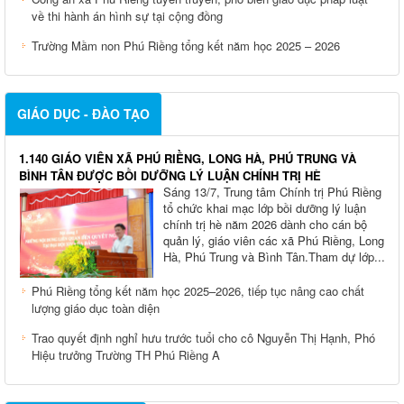
về thi hành án hình sự tại cộng đồng
Trường Mầm non Phú Riềng tổng kết năm học 2025 – 2026
GIÁO DỤC - ĐÀO TẠO
1.140 GIÁO VIÊN XÃ PHÚ RIỀNG, LONG HÀ, PHÚ TRUNG VÀ
BÌNH TÂN ĐƯỢC BỒI DƯỠNG LÝ LUẬN CHÍNH TRỊ HÈ
Sáng 13/7, Trung tâm Chính trị Phú Riềng
tổ chức khai mạc lớp bồi dưỡng lý luận
chính trị hè năm 2026 dành cho cán bộ
quản lý, giáo viên các xã Phú Riềng, Long
Hà, Phú Trung và Bình Tân.Tham dự lớp...
Phú Riềng tổng kết năm học 2025–2026, tiếp tục nâng cao chất
lượng giáo dục toàn diện
Trao quyết định nghỉ hưu trước tuổi cho cô Nguyễn Thị Hạnh, Phó
Hiệu trưởng Trường TH Phú Riềng A