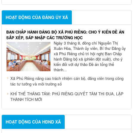
HOẠT ĐỘNG CỦA ĐẢNG ỦY XÃ
BAN CHẤP HÀNH ĐẢNG BỘ XÃ PHÚ RIỀNG: CHO Ý KIẾN ĐỀ ÁN
SẮP XẾP, SÁP NHẬP CÁC TRƯỜNG HỌC
Ngày 3 tháng 8, đồng chí Nguyễn Thị
Xuân Hòa, Thành ủy viên, Bí thư Đảng ủy
xã Phú Riềng chủ trì hội nghị Ban Chấp
hành Đảng bộ xã (phiên đột xuất), cho ý
kiến đối với dự thảo Đề án tổng thể
thành...
Xã Phú Riềng nâng cao trách nhiệm cán bộ, đảng viên trong công
tác tư tưởng và môi trường số
KHÍ THẾ THÁNG TÁM: PHÚ RIỀNG QUYẾT TÂM THI ĐUA, LẬP
THÀNH TÍCH MỚI
HOẠT ĐỘNG CỦA HĐND XÃ