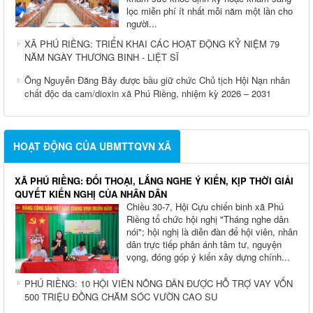
lọc miễn phí ít nhất mỗi năm một lần cho
người...
XÃ PHÚ RIỀNG: TRIỂN KHAI CÁC HOẠT ĐỘNG KỶ NIỆM 79
NĂM NGÀY THƯƠNG BINH - LIỆT SĨ
Ông Nguyễn Đăng Bảy được bầu giữ chức Chủ tịch Hội Nạn nhân
chất độc da cam/dioxin xã Phú Riềng, nhiệm kỳ 2026 – 2031
HOẠT ĐỘNG CỦA UBMTTQVN XÃ
XÃ PHÚ RIỀNG: ĐỐI THOẠI, LẮNG NGHE Ý KIẾN, KỊP THỜI GIẢI
QUYẾT KIẾN NGHỊ CỦA NHÂN DÂN
Chiều 30-7, Hội Cựu chiến binh xã Phú
Riềng tổ chức hội nghị "Tháng nghe dân
nói"; hội nghị là diễn đàn để hội viên, nhân
dân trực tiếp phản ánh tâm tư, nguyện
vọng, đóng góp ý kiến xây dựng chính...
PHÚ RIỀNG: 10 HỘI VIÊN NÔNG DÂN ĐƯỢC HỖ TRỢ VAY VỐN
500 TRIỆU ĐỒNG CHĂM SÓC VƯỜN CAO SU