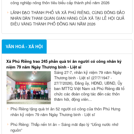
công nghiệp nông thôn tiêu biểu cấp thành phố năm 2026
LÃNH ĐẠO THÀNH PHỐ VÀ XÃ PHÚ RIỀNG, CÙNG ĐÔNG ĐẢO
NHÂN DÂN THAM QUAN GIAN HÀNG CỦA XÃ TẠI LỄ HỘI QUẢ
ĐIỀU VÀNG THÀNH PHỐ ĐỒNG NAI NĂM 2026
VĂN HOÁ - XÃ HỘI
Xã Phú Riềng trao 245 phần quà tri ân người có công nhân kỷ
niệm 79 năm Ngày Thương binh - Liệt sĩ
Sáng 27-7, nhân kỷ niệm 79 năm Ngày
Thương binh - Liệt sĩ (27/7/1947 -
27/7/2026), Đảng ủy, HĐND, UBND, Ủy
ban MTTQ Việt Nam xã Phú Riềng đã tổ
chức các đoàn công tác đến các thôn
thăm hỏi, động viên...
Phú Riềng tặng quà tri ân 52 người có công của thôn Phú Hưng
nhân kỷ niệm 79 năm Ngày Thương binh - Liệt sĩ
Phú Riềng: Thắp nến tri ân – Sáng mãi đạo lý “Uống nước nhớ
nguồn”