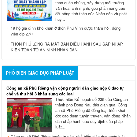
thao quần chúng, xây dựng môi trường
văn hóa lành mạnh, góp phần nâng cao
đời sống tinh thần của Nhân dân và phát
huy...
19 hộ gia đình khó khăn ở thôn Phú Vinh được thăm hỏi, động
viên dịp 27/7
THÔN PHÚ LONG RA MẮT BAN ĐIỀU HÀNH SAU SÁP NHẬP,
KIỆN TOÀN TỔ AN NINH NHÂN DÂN
PHỔ BIẾN GIÁO DỤC PHÁP LUẬT
Công an xã Phú Riềng vận động người dân giao nộp 8 dao tự
chế và thu hồi 3 khẩu súng các loại
Thực hiện Kế hoạch số 235 của Công an
thành phố Đồng Nai, thời gian qua, Công
an xã Phú Riềng đã đồng loạt triển khai
đợt cao điểm tuyên truyền, vận động Nhân
dân chấp hành các quy định của pháp
luật...
Công an xã Phú Riềng tuyên truyền, phổ biến giáo dục pháp luật