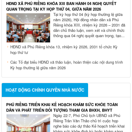
HĐND XÃ PHÚ RIỀNG KHÓA XIII BAN HÀNH 04 NGHỊ QUYẾT
QUAN TRỌNG TẠI KỲ HỌP THỨ 04, GIỮA NĂM 2026
Tại kỳ họp thứ 04 (kỳ họp thường lệ giữa
năm 2026), Hội đồng nhân dân xã Phú
Riềng khóa XIII, nhiệm kỳ 2026 – 2031 đã
dân chủ thảo luận, xem xét và chính thức
thông qua 04 nghị quyết quan trọng, tạo...
HĐND xã Phú Riềng khóa 13, nhiệm kỳ 2026, 2031 tổ chức Kỳ
họp thứ tư
Các Tổ đại biểu HĐND xã thảo luận, hoàn thiện các nội dung trình
Kỳ họp thường lệ giữa năm 2026
HOẠT ĐỘNG CHÍNH QUYỀN NHÀ NƯỚC
PHÚ RIỀNG TRIỂN KHAI KẾ HOẠCH KHÁM SỨC KHỎE TOÀN
DÂN VÀ PHÁT TRIỂN ĐỐI TƯỢNG THAM GIA BHXH, BHYT
Ngày 22-7, Phó Chủ tịch UBND xã Phú
Riềng Trần Văn Thảo chủ trì cuộc họp
nghe báo cáo dự thảo Kế hoạch triển khai
khám sức khỏe định kỳ hoặc khám sàng