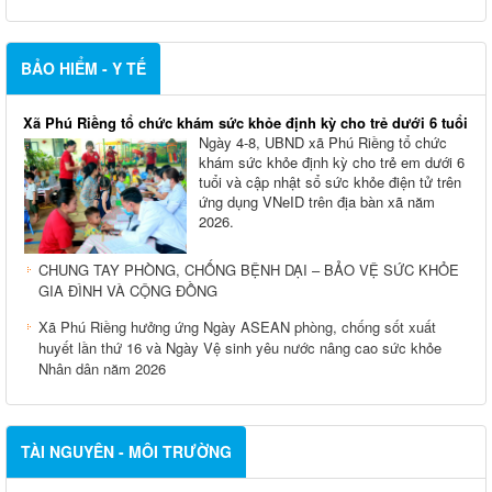
BẢO HIỂM - Y TẾ
Xã Phú Riềng tổ chức khám sức khỏe định kỳ cho trẻ dưới 6 tuổi
Ngày 4-8, UBND xã Phú Riềng tổ chức
khám sức khỏe định kỳ cho trẻ em dưới 6
tuổi và cập nhật sổ sức khỏe điện tử trên
ứng dụng VNeID trên địa bàn xã năm
2026.
CHUNG TAY PHÒNG, CHỐNG BỆNH DẠI – BẢO VỆ SỨC KHỎE
GIA ĐÌNH VÀ CỘNG ĐỒNG
Xã Phú Riềng hưởng ứng Ngày ASEAN phòng, chống sốt xuất
huyết lần thứ 16 và Ngày Vệ sinh yêu nước nâng cao sức khỏe
Nhân dân năm 2026
TÀI NGUYÊN - MÔI TRƯỜNG