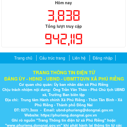
Hôm nay
3,838
Tổng lượt truy cập
942,119
Trang chủ
Cấu trúc trang
Liên hệ
Đăng nhập
TRANG THÔNG TIN ĐIỆN TỬ
ĐẢNG ỦY - HĐND - UBND - UBMTTQVN XÃ PHÚ RIỀNG
Cơ quan chủ quản: Ủy ban nhân dân xã Phú Riềng
Chịu trách nhiệm nội dung: Ông Trần Văn Thảo - Phó Chủ tịch UBND
xã, Trưởng Ban biên tập
Địa chỉ: Trung tâm Hành chính Xã Phú Riềng - Thôn Tân Bình - Xã
Phú Riềng - Thành phố Đồng Nai
ĐT: 0271.3xxx - Email: ubnd-phurieng@dongnai.gov.vn​
Website:
https://phurieng.dongnai.gov.vn
Ghi rõ nguồn "Trang Thông tin điện tử xã Phú Riềng" hoặc
"
www.phurieng.dongnai.g​ov.vn
" khi ​phát hành lại thông tin từ các