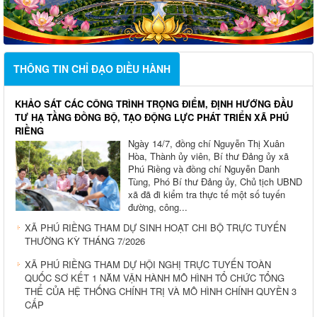
THÔNG TIN CHỈ ĐẠO ĐIỀU HÀNH
KHẢO SÁT CÁC CÔNG TRÌNH TRỌNG ĐIỂM, ĐỊNH HƯỚNG ĐẦU
TƯ HẠ TẦNG ĐỒNG BỘ, TẠO ĐỘNG LỰC PHÁT TRIỂN XÃ PHÚ
RIỀNG
Ngày 14/7, đồng chí Nguyễn Thị Xuân
Hòa, Thành ủy viên, Bí thư Đảng ủy xã
Phú Riềng và đồng chí Nguyễn Danh
Tùng, Phó Bí thư Đảng ủy, Chủ tịch UBND
xã đã đi kiểm tra thực tế một số tuyến
đường, công...
XÃ PHÚ RIỀNG THAM DỰ SINH HOẠT CHI BỘ TRỰC TUYẾN
THƯỜNG KỲ THÁNG 7/2026
XÃ PHÚ RIỀNG THAM DỰ HỘI NGHỊ TRỰC TUYẾN TOÀN
QUỐC SƠ KẾT 1 NĂM VẬN HÀNH MÔ HÌNH TỔ CHỨC TỔNG
THỂ CỦA HỆ THỐNG CHÍNH TRỊ VÀ MÔ HÌNH CHÍNH QUYỀN 3
CẤP