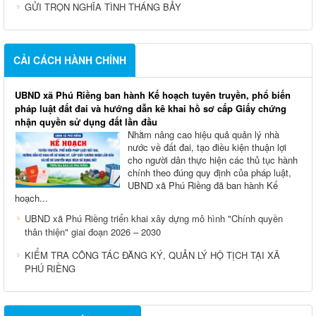
GỬI TRỌN NGHĨA TÌNH THÁNG BẢY
CẢI CÁCH HÀNH CHÍNH
UBND xã Phú Riềng ban hành Kế hoạch tuyên truyền, phổ biến
pháp luật đất đai và hướng dẫn kê khai hồ sơ cấp Giấy chứng
nhận quyền sử dụng đất lần đầu
Nhằm nâng cao hiệu quả quản lý nhà
nước về đất đai, tạo điều kiện thuận lợi
cho người dân thực hiện các thủ tục hành
chính theo đúng quy định của pháp luật,
UBND xã Phú Riềng đã ban hành Kế
hoạch...
UBND xã Phú Riềng triển khai xây dựng mô hình "Chính quyền
thân thiện" giai đoạn 2026 – 2030
KIỂM TRA CÔNG TÁC ĐĂNG KÝ, QUẢN LÝ HỘ TỊCH TẠI XÃ
PHÚ RIỀNG