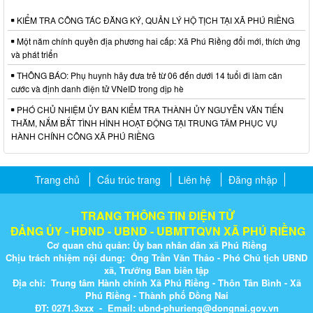
KIỂM TRA CÔNG TÁC ĐĂNG KÝ, QUẢN LÝ HỘ TỊCH TẠI XÃ PHÚ RIỀNG
Một năm chính quyền địa phương hai cấp: Xã Phú Riềng đổi mới, thích ứng
và phát triển
THÔNG BÁO: Phụ huynh hãy đưa trẻ từ 06 đến dưới 14 tuổi đi làm căn
cước và định danh điện tử VNeID trong dịp hè
PHÓ CHỦ NHIỆM ỦY BAN KIỂM TRA THÀNH ỦY NGUYỄN VĂN TIẾN
THĂM, NẮM BẮT TÌNH HÌNH HOẠT ĐỘNG TẠI TRUNG TÂM PHỤC VỤ
HÀNH CHÍNH CÔNG XÃ PHÚ RIỀNG
Trang chủ
Cấu trúc trang
Liên hệ
Đăng nhập
TRANG THÔNG TIN ĐIỆN TỬ
ĐẢNG ỦY - HĐND - UBND - UBMTTQVN XÃ PHÚ RIỀNG
Cơ quan chủ quản: Ủy ban nhân dân xã Phú Riềng
Chịu trách nhiệm nội dung: Ông Trần Văn Thảo - Phó Chủ tịch UBND
xã, Trưởng Ban biên tập
Địa chỉ: Trung tâm Hành chính Xã Phú Riềng - Thôn Tân Bình - Xã
Phú Riềng - Thành phố Đồng Nai
ĐT: 0271.3xxx - Email: ubnd-phurieng@dongnai.gov.vn​