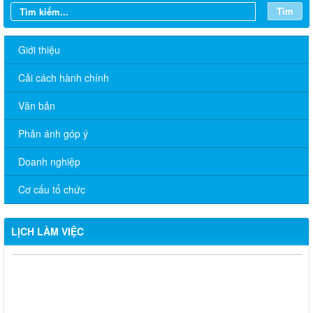
Tìm
Giới thiệu
Cải cách hành chính
Văn bản
Phản ánh góp ý
Doanh nghiệp
Cơ cấu tổ chức
LỊCH LÀM VIỆC
CHƯƠNG TRÌNH LÀM VIỆC TUẦN CỦA THƯỜNG TRỰC
ĐẢNG ỦY (Từ ngày 12/01 đến ngày 16/01/2026)
CHƯƠNG TRÌNH LÀM VIỆC TUẦN CỦA THƯỜNG TRỰC
ĐẢNG ỦY (Từ ngày 22/12/2025 đến ngày 26/12/2025)