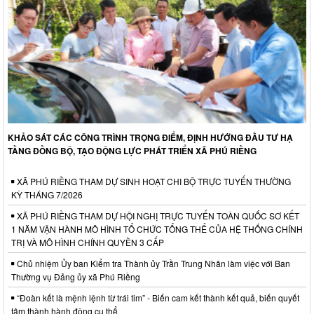
KHẢO SÁT CÁC CÔNG TRÌNH TRỌNG ĐIỂM, ĐỊNH HƯỚNG ĐẦU TƯ HẠ
TẦNG ĐỒNG BỘ, TẠO ĐỘNG LỰC PHÁT TRIỂN XÃ PHÚ RIỀNG
XÃ PHÚ RIỀNG THAM DỰ SINH HOẠT CHI BỘ TRỰC TUYẾN THƯỜNG
KỲ THÁNG 7/2026
XÃ PHÚ RIỀNG THAM DỰ HỘI NGHỊ TRỰC TUYẾN TOÀN QUỐC SƠ KẾT
1 NĂM VẬN HÀNH MÔ HÌNH TỔ CHỨC TỔNG THỂ CỦA HỆ THỐNG CHÍNH
TRỊ VÀ MÔ HÌNH CHÍNH QUYỀN 3 CẤP
Chủ nhiệm Ủy ban Kiểm tra Thành ủy Trần Trung Nhân làm việc với Ban
Thường vụ Đảng ủy xã Phú Riềng
“Đoàn kết là mệnh lệnh từ trái tim” - Biến cam kết thành kết quả, biến quyết
tâm thành hành động cụ thể