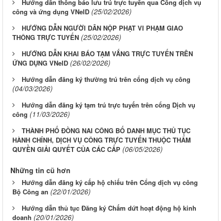
Hướng dẫn thông báo lưu trú trực tuyến qua Cổng dịch vụ
(25/02/2026)
công và ứng dụng VNeID
HƯỚNG DẪN NGƯỜI DÂN NỘP PHẠT VI PHẠM GIAO
(25/02/2026)
THÔNG TRỰC TUYẾN
HƯỚNG DẪN KHAI BÁO TẠM VẮNG TRỰC TUYẾN TRÊN
(26/02/2026)
ỨNG DỤNG VNeID
Hướng dẫn đăng ký thường trú trên cổng dịch vụ công
(04/03/2026)
Hướng dẫn đăng ký tạm trú trực tuyến trên cổng Dịch vụ
(11/03/2026)
công
THÀNH PHỐ ĐỒNG NAI CÔNG BỐ DANH MỤC THỦ TỤC
HÀNH CHÍNH, DỊCH VỤ CÔNG TRỰC TUYẾN THUỘC THẨM
(06/05/2026)
QUYỀN GIẢI QUYẾT CỦA CÁC CẤP
Những tin cũ hơn
Hướng dẫn đăng ký cấp hộ chiếu trên Cổng dịch vụ công
(22/01/2026)
Bộ Công an
Hướng dẫn thủ tục Đăng ký Chấm dứt hoạt động hộ kinh
(20/01/2026)
doanh