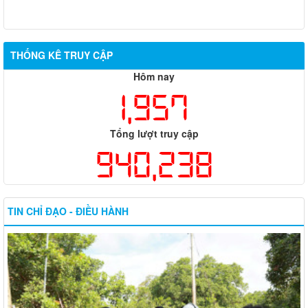
CHÍNH SÁCH TRỢ GIÚP XÃ HỘI ĐỐI VỚI ĐỐI TƯỢNG BẢO
TRỢ XÃ HỘI
THỐNG KÊ TRUY CẬP
Hôm nay
1,957
Tổng lượt truy cập
940,238
TIN CHỈ ĐẠO - ĐIỀU HÀNH