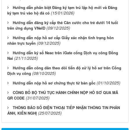
Hướng dẫn phân biệt Đăng ký tạm trú lập hộ mới và Đăng
(15/01/2026)
ký tạm trú vào hộ đã có
Hướng dẫn đăng ký cấp thẻ Căn cước cho trẻ dưới 14 tuổi
(09/12/2025)
trên ứng dụng VNeID
Hướng dẫn nộp hồ sơ cấp Giấy xác nhận tình trạng hôn
(09/12/2025)
nhân trực tuyến
Hướng dẫn ký số Neac trên iGate cổng Dịch vụ công Đồng
(21/11/2025)
Nai
Hướng dẫn công dân theo dõi tiến độ xử lý hồ sơ trên Cổng
(08/10/2025)
Dịch vụ công
(01/10/2025)
Hướng dẫn nộp hồ sơ chứng thực từ bản gốc
CÔNG BỐ BỘ THỦ TỤC HÀNH CHÍNH NỘP HỒ SƠ QUA MÃ
(31/07/2025)
QR CODE
THÔNG BÁO SỐ ĐIỆN THOẠI TIẾP NHẬN THÔNG TIN PHẢN
(25/07/2025)
ÁNH, KIẾN NGHỊ