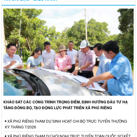
KHẢO SÁT CÁC CÔNG TRÌNH TRỌNG ĐIỂM, ĐỊNH HƯỚNG ĐẦU TƯ HẠ
TẦNG ĐỒNG BỘ, TẠO ĐỘNG LỰC PHÁT TRIỂN XÃ PHÚ RIỀNG
XÃ PHÚ RIỀNG THAM DỰ SINH HOẠT CHI BỘ TRỰC TUYẾN THƯỜNG
KỲ THÁNG 7/2026
XÃ PHÚ RIỀNG THAM DỰ HỘI NGHỊ TRỰC TUYẾN TOÀN QUỐC SƠ KẾT