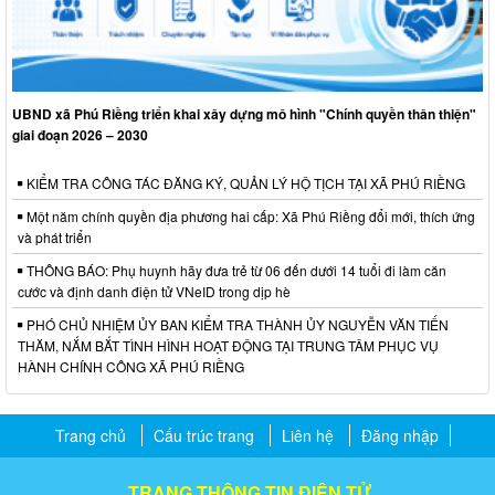
UBND xã Phú Riềng triển khai xây dựng mô hình "Chính quyền thân thiện"
giai đoạn 2026 – 2030
KIỂM TRA CÔNG TÁC ĐĂNG KÝ, QUẢN LÝ HỘ TỊCH TẠI XÃ PHÚ RIỀNG
Một năm chính quyền địa phương hai cấp: Xã Phú Riềng đổi mới, thích ứng
và phát triển
THÔNG BÁO: Phụ huynh hãy đưa trẻ từ 06 đến dưới 14 tuổi đi làm căn
cước và định danh điện tử VNeID trong dịp hè
PHÓ CHỦ NHIỆM ỦY BAN KIỂM TRA THÀNH ỦY NGUYỄN VĂN TIẾN
THĂM, NẮM BẮT TÌNH HÌNH HOẠT ĐỘNG TẠI TRUNG TÂM PHỤC VỤ
HÀNH CHÍNH CÔNG XÃ PHÚ RIỀNG
Trang chủ
Cấu trúc trang
Liên hệ
Đăng nhập
TRANG THÔNG TIN ĐIỆN TỬ