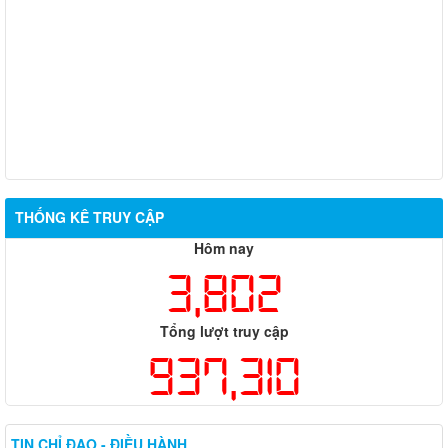
CÁC CÂU LẠC BỘ VĂN HÓA, VĂN NGHỆ VÀ THỂ DỤC, THỂ
THAO TẠI CÁC THÔN
XÃ PHÚ RIỀNG CÔNG BỐ KẾT QUẢ SẮP XẾP THÔN THEO
NGHỊ QUYẾT SỐ 20/NQ-HĐND NGÀY 29/6/2026
THÔNG BÁO NIÊM YẾT CÔNG KHAI KẾT QUẢ XÉT DUYỆT
CHÍNH SÁCH TRỢ GIÚP XÃ HỘI ĐỐI VỚI ĐỐI TƯỢNG BẢO
TRỢ XÃ HỘI
THỐNG KÊ TRUY CẬP
Hôm nay
3,802
Tổng lượt truy cập
937,310
TIN CHỈ ĐẠO - ĐIỀU HÀNH