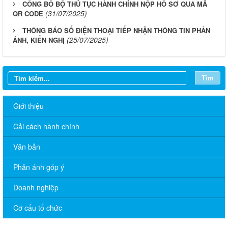
CÔNG BỐ BỘ THỦ TỤC HÀNH CHÍNH NỘP HỒ SƠ QUA MÃ
(31/07/2025)
QR CODE
THÔNG BÁO SỐ ĐIỆN THOẠI TIẾP NHẬN THÔNG TIN PHẢN
(25/07/2025)
ÁNH, KIẾN NGHỊ
Tìm
Giới thiệu
Cải cách hành chính
Văn bản
Phản ánh góp ý
Doanh nghiệp
Cơ cấu tổ chức