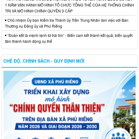
1 NĂM VẬN HÀNH MÔ HÌNH TỔ CHỨC TỔNG THỂ CỦA HỆ THỐNG CHÍNH
TRỊ VÀ MÔ HÌNH CHÍNH QUYỀN 3 CẤP
Chủ nhiệm Ủy ban Kiểm tra Thành ủy Trần Trung Nhân làm việc với Ban
Thường vụ Đảng ủy xã Phú Riềng
“Đoàn kết là mệnh lệnh từ trái tim” - Biến cam kết thành kết quả, biến quyết
tâm thành hành động cụ thể
CHẾ ĐỘ, CHÍNH SÁCH - QUY ĐỊNH MỚI