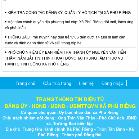
KIỂM TRA CÔNG TÁC ĐĂNG KÝ, QUẢN LÝ HỘ TỊCH TẠI XÃ PHÚ RIỀNG
Một năm chính quyền địa phương hai cấp: Xã Phú Riềng đổi mới, thích ứng
và phát triển
THÔNG BÁO: Phụ huynh hãy đưa trẻ từ 06 đến dưới 14 tuổi đi làm căn
cước và định danh điện tử VNeID trong dịp hè
PHÓ CHỦ NHIỆM ỦY BAN KIỂM TRA THÀNH ỦY NGUYỄN VĂN TIẾN
THĂM, NẮM BẮT TÌNH HÌNH HOẠT ĐỘNG TẠI TRUNG TÂM PHỤC VỤ
HÀNH CHÍNH CÔNG XÃ PHÚ RIỀNG
Trang chủ
Cấu trúc trang
Liên hệ
Đăng nhập
TRANG THÔNG TIN ĐIỆN TỬ
ĐẢNG ỦY - HĐND - UBND - UBMTTQVN XÃ PHÚ RIỀNG
Cơ quan chủ quản: Ủy ban nhân dân xã Phú Riềng
Chịu trách nhiệm nội dung: Ông Trần Văn Thảo - Phó Chủ tịch UBND
xã, Trưởng Ban biên tập
Địa chỉ: Trung tâm Hành chính Xã Phú Riềng - Thôn Tân Bình - Xã
Phú Riềng - Thành phố Đồng Nai