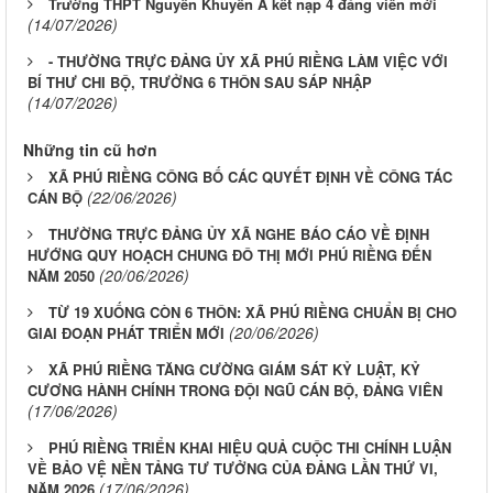
Trường THPT Nguyễn Khuyến A kết nạp 4 đảng viên mới
(14/07/2026)
- THƯỜNG TRỰC ĐẢNG ỦY XÃ PHÚ RIỀNG LÀM VIỆC VỚI
BÍ THƯ CHI BỘ, TRƯỞNG 6 THÔN SAU SÁP NHẬP
(14/07/2026)
Những tin cũ hơn
XÃ PHÚ RIỀNG CÔNG BỐ CÁC QUYẾT ĐỊNH VỀ CÔNG TÁC
(22/06/2026)
CÁN BỘ
THƯỜNG TRỰC ĐẢNG ỦY XÃ NGHE BÁO CÁO VỀ ĐỊNH
HƯỚNG QUY HOẠCH CHUNG ĐÔ THỊ MỚI PHÚ RIỀNG ĐẾN
(20/06/2026)
NĂM 2050
TỪ 19 XUỐNG CÒN 6 THÔN: XÃ PHÚ RIỀNG CHUẨN BỊ CHO
(20/06/2026)
GIAI ĐOẠN PHÁT TRIỂN MỚI
XÃ PHÚ RIỀNG TĂNG CƯỜNG GIÁM SÁT KỶ LUẬT, KỶ
CƯƠNG HÀNH CHÍNH TRONG ĐỘI NGŨ CÁN BỘ, ĐẢNG VIÊN
(17/06/2026)
PHÚ RIỀNG TRIỂN KHAI HIỆU QUẢ CUỘC THI CHÍNH LUẬN
VỀ BẢO VỆ NỀN TẢNG TƯ TƯỞNG CỦA ĐẢNG LẦN THỨ VI,
(17/06/2026)
NĂM 2026