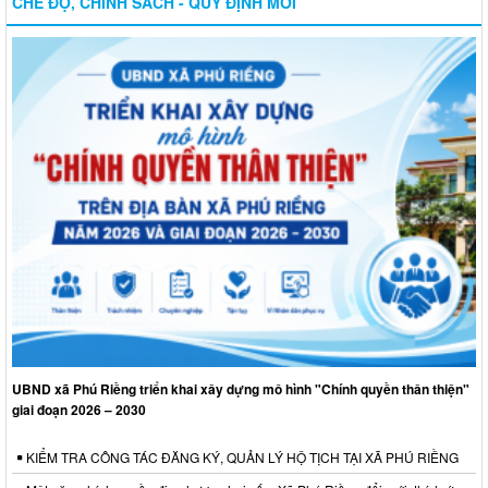
CHẾ ĐỘ, CHÍNH SÁCH - QUY ĐỊNH MỚI
UBND xã Phú Riềng triển khai xây dựng mô hình "Chính quyền thân thiện"
giai đoạn 2026 – 2030
KIỂM TRA CÔNG TÁC ĐĂNG KÝ, QUẢN LÝ HỘ TỊCH TẠI XÃ PHÚ RIỀNG