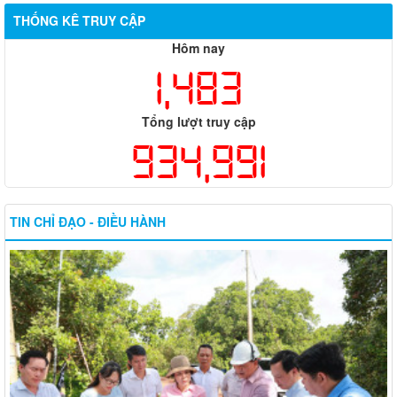
THỐNG KÊ TRUY CẬP
Hôm nay
1,483
Tổng lượt truy cập
934,991
TIN CHỈ ĐẠO - ĐIỀU HÀNH