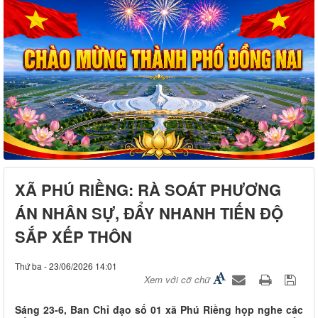
XÃ PHÚ RIỀNG: RÀ SOÁT PHƯƠNG
ÁN NHÂN SỰ, ĐẨY NHANH TIẾN ĐỘ
SẮP XẾP THÔN
Thứ ba - 23/06/2026 14:01
Xem với cỡ chữ
Sáng 23-6, Ban Chỉ đạo số 01 xã Phú Riềng họp nghe các