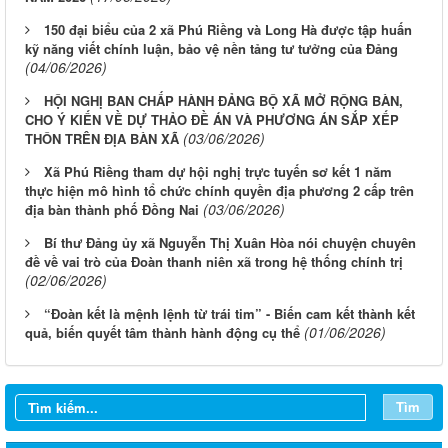
150 đại biểu của 2 xã Phú Riềng và Long Hà được tập huấn
kỹ năng viết chính luận, bảo vệ nền tảng tư tưởng của Đảng
(04/06/2026)
HỘI NGHỊ BAN CHẤP HÀNH ĐẢNG BỘ XÃ MỞ RỘNG BÀN,
CHO Ý KIẾN VỀ DỰ THẢO ĐỀ ÁN VÀ PHƯƠNG ÁN SẮP XẾP
(03/06/2026)
THÔN TRÊN ĐỊA BÀN XÃ
Xã Phú Riềng tham dự hội nghị trực tuyến sơ kết 1 năm
thực hiện mô hình tổ chức chính quyền địa phương 2 cấp trên
(03/06/2026)
địa bàn thành phố Đồng Nai
Bí thư Đảng ủy xã Nguyễn Thị Xuân Hòa nói chuyện chuyên
đề về vai trò của Đoàn thanh niên xã trong hệ thống chính trị
(02/06/2026)
“Đoàn kết là mệnh lệnh từ trái tim” - Biến cam kết thành kết
(01/06/2026)
quả, biến quyết tâm thành hành động cụ thể
Tìm