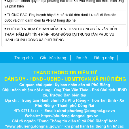
Một năm chính quyền địa phương hai cấp: Xã Phú Riềng đổi mới, thích ứng
và phát triển
THÔNG BÁO: Phụ huynh hãy đưa trẻ từ 06 đến dưới 14 tuổi đi làm căn
cước và định danh điện tử VNeID trong dịp hè
PHÓ CHỦ NHIỆM ỦY BAN KIỂM TRA THÀNH ỦY NGUYỄN VĂN TIẾN
THĂM, NẮM BẮT TÌNH HÌNH HOẠT ĐỘNG TẠI TRUNG TÂM PHỤC VỤ
HÀNH CHÍNH CÔNG XÃ PHÚ RIỀNG
Trang chủ
Cấu trúc trang
Liên hệ
Đăng nhập
TRANG THÔNG TIN ĐIỆN TỬ
ĐẢNG ỦY - HĐND - UBND - UBMTTQVN XÃ PHÚ RIỀNG
Cơ quan chủ quản: Ủy ban nhân dân xã Phú Riềng
Chịu trách nhiệm nội dung: Ông Trần Văn Thảo - Phó Chủ tịch UBND
xã, Trưởng Ban biên tập
Địa chỉ: Trung tâm Hành chính Xã Phú Riềng - Thôn Tân Bình - Xã
Phú Riềng - Thành phố Đồng Nai
ĐT: 0271.3xxx - Email: ubnd-phurieng@dongnai.gov.vn​
Website:
https://phurieng.dongnai.gov.vn
Ghi rõ nguồn "Trang Thông tin điện tử xã Phú Riềng" hoặc
"
www.phurieng.dongnai.g​ov.vn
" khi ​phát hành lại thông tin từ các