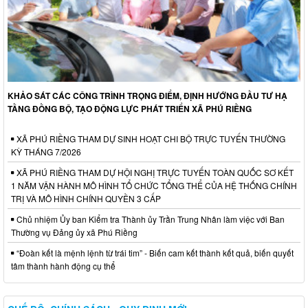
KHẢO SÁT CÁC CÔNG TRÌNH TRỌNG ĐIỂM, ĐỊNH HƯỚNG ĐẦU TƯ HẠ
TẦNG ĐỒNG BỘ, TẠO ĐỘNG LỰC PHÁT TRIỂN XÃ PHÚ RIỀNG
XÃ PHÚ RIỀNG THAM DỰ SINH HOẠT CHI BỘ TRỰC TUYẾN THƯỜNG
KỲ THÁNG 7/2026
XÃ PHÚ RIỀNG THAM DỰ HỘI NGHỊ TRỰC TUYẾN TOÀN QUỐC SƠ KẾT
1 NĂM VẬN HÀNH MÔ HÌNH TỔ CHỨC TỔNG THỂ CỦA HỆ THỐNG CHÍNH
TRỊ VÀ MÔ HÌNH CHÍNH QUYỀN 3 CẤP
Chủ nhiệm Ủy ban Kiểm tra Thành ủy Trần Trung Nhân làm việc với Ban
Thường vụ Đảng ủy xã Phú Riềng
“Đoàn kết là mệnh lệnh từ trái tim” - Biến cam kết thành kết quả, biến quyết
tâm thành hành động cụ thể