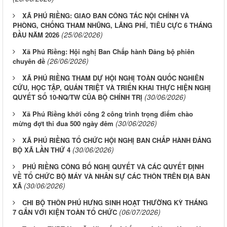
XÃ PHÚ RIỀNG: GIAO BAN CÔNG TÁC NỘI CHÍNH VÀ
PHÒNG, CHỐNG THAM NHŨNG, LÃNG PHÍ, TIÊU CỰC 6 THÁNG
(25/06/2026)
ĐẦU NĂM 2026
Xã Phú Riềng: Hội nghị Ban Chấp hành Đảng bộ phiên
(26/06/2026)
chuyên đề
XÃ PHÚ RIỀNG THAM DỰ HỘI NGHỊ TOÀN QUỐC NGHIÊN
CỨU, HỌC TẬP, QUÁN TRIỆT VÀ TRIỂN KHAI THỰC HIỆN NGHỊ
(30/06/2026)
QUYẾT SỐ 10-NQ/TW CỦA BỘ CHÍNH TRỊ
Xã Phú Riềng khởi công 2 công trình trọng điểm chào
(30/06/2026)
mừng đợt thi đua 500 ngày đêm
XÃ PHÚ RIỀNG TỔ CHỨC HỘI NGHỊ BAN CHẤP HÀNH ĐẢNG
(30/06/2026)
BỘ XÃ LẦN THỨ 4
PHÚ RIỀNG CÔNG BỐ NGHỊ QUYẾT VÀ CÁC QUYẾT ĐỊNH
VỀ TỔ CHỨC BỘ MÁY VÀ NHÂN SỰ CÁC THÔN TRÊN ĐỊA BÀN
(30/06/2026)
XÃ
CHI BỘ THÔN PHÚ HƯNG SINH HOẠT THƯỜNG KỲ THÁNG
(06/07/2026)
7 GẮN VỚI KIỆN TOÀN TỔ CHỨC