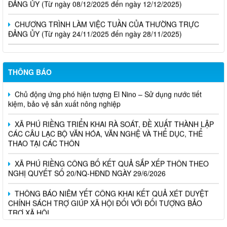
CHƯƠNG TRÌNH LÀM VIỆC TUẦN CỦA THƯỜNG TRỰC
ĐẢNG ỦY (Từ ngày 24/11/2025 đến ngày 28/11/2025)
THÔNG BÁO
Chủ động ứng phó hiện tượng El Nino – Sử dụng nước tiết
kiệm, bảo vệ sản xuất nông nghiệp
XÃ PHÚ RIỀNG TRIỂN KHAI RÀ SOÁT, ĐỀ XUẤT THÀNH LẬP
CÁC CÂU LẠC BỘ VĂN HÓA, VĂN NGHỆ VÀ THỂ DỤC, THỂ
THAO TẠI CÁC THÔN
XÃ PHÚ RIỀNG CÔNG BỐ KẾT QUẢ SẮP XẾP THÔN THEO
NGHỊ QUYẾT SỐ 20/NQ-HĐND NGÀY 29/6/2026
THÔNG BÁO NIÊM YẾT CÔNG KHAI KẾT QUẢ XÉT DUYỆT
CHÍNH SÁCH TRỢ GIÚP XÃ HỘI ĐỐI VỚI ĐỐI TƯỢNG BẢO
TRỢ XÃ HỘI