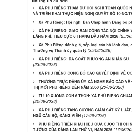
Những tin cũ hơn
XÃ PHÚ RIỀNG THAM DỰ HỘI NGHỊ TOÀN QUỐC N
VÀ TRIỂN KHAI THỰC HIỆN NGHỊ QUYẾT SỐ 10-NQ/T
Xã Phú Riềng: Hội nghị Ban Chấp hành Đảng bộ p
XÃ PHÚ RIỀNG: GIAO BAN CÔNG TÁC NỘI CHÍNH
(25/06
LÃNG PHÍ, TIÊU CỰC 6 THÁNG ĐẦU NĂM 2026
Xã Phú Riềng đánh giá, xếp loại cán bộ lãnh đạo, 
(25/06/2026)
Thường vụ Thành ủy quản lý
XÃ PHÚ RIỀNG: RÀ SOÁT PHƯƠNG ÁN NHÂN SỰ,
(23/06/2026)
XÃ PHÚ RIỀNG CÔNG BỐ CÁC QUYẾT ĐỊNH VỀ C
THƯỜNG TRỰC ĐẢNG ỦY XÃ NGHE BÁO CÁO VỀ
(20/06/2026)
THỊ MỚI PHÚ RIỀNG ĐẾN NĂM 2050
TỪ 19 XUỐNG CÒN 6 THÔN: XÃ PHÚ RIỀNG CHUẨN
(20/06/2026)
XÃ PHÚ RIỀNG TĂNG CƯỜNG GIÁM SÁT KỶ LUẬT
(17/06/2026)
NGŨ CÁN BỘ, ĐẢNG VIÊN
PHÚ RIỀNG TRIỂN KHAI HIỆU QUẢ CUỘC THI CHÍ
(17/06/20
TƯỞNG CỦA ĐẢNG LẦN THỨ VI, NĂM 2026