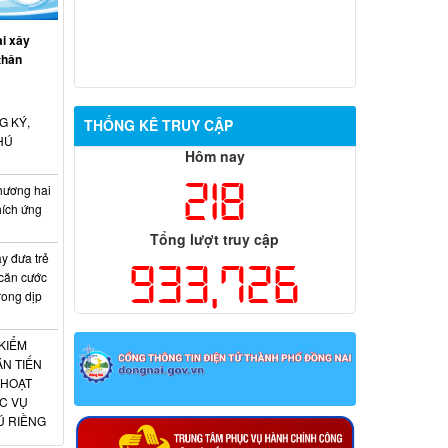
i xây
thân
G KÝ,
THỐNG KÊ TRUY CẬP
HÚ
Hôm nay
218
hương hai
hích ứng
Tổng lượt truy cập
 đưa trẻ
933,726
 căn cước
rong dịp
KIỂM
N TIẾN
 HOẠT
C VỤ
Ú RIỀNG