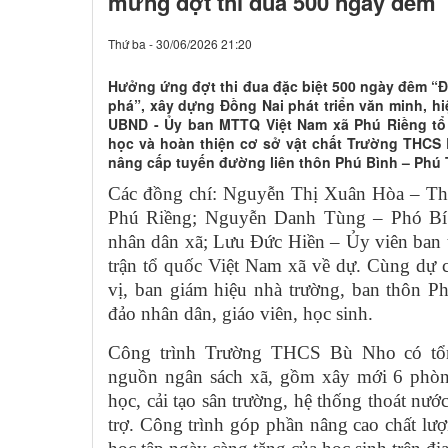
mừng đợt thi đua 500 ngày đêm
Thứ ba - 30/06/2026 21:20
Hưởng ứng đợt thi đua đặc biệt 500 ngày đêm “Đ
phá”, xây dựng Đồng Nai phát triển văn minh, hi
UBND - Ủy ban MTTQ Việt Nam xã Phú Riềng tổ
học và hoàn thiện cơ sở vật chất Trường THCS
nâng cấp tuyến đường liên thôn Phú Bình – Phú
Các đồng chí: Nguyễn Thị Xuân Hòa – Thà
Phú Riềng; Nguyễn Danh Tùng – Phó Bí 
nhân dân xã; Lưu Đức Hiền – Ủy viên ban 
trận tổ quốc Việt Nam xã về dự. Cùng dự 
vị, ban giám hiệu nhà trường, ban thôn 
đảo nhân dân, giáo viên, học sinh.
Công trình Trường THCS Bù Nho có tổn
nguồn ngân sách xã, gồm xây mới 6 phòng 
học, cải tạo sân trường, hệ thống thoát nư
trợ. Công trình góp phần nâng cao chất lư