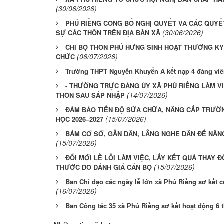
(30/06/2026)
PHÚ RIỀNG CÔNG BỐ NGHỊ QUYẾT VÀ CÁC QUYẾ
(30/06/2026)
SỰ CÁC THÔN TRÊN ĐỊA BÀN XÃ
CHI BỘ THÔN PHÚ HƯNG SINH HOẠT THƯỜNG KỲ
(06/07/2026)
CHỨC
Trường THPT Nguyễn Khuyến A kết nạp 4 đảng vi
- THƯỜNG TRỰC ĐẢNG ỦY XÃ PHÚ RIỀNG LÀM VI
(14/07/2026)
THÔN SAU SÁP NHẬP
ĐẢM BẢO TIẾN ĐỘ SỬA CHỮA, NÂNG CẤP TRƯỜ
(15/07/2026)
HỌC 2026–2027
BÁM CƠ SỞ, GẦN DÂN, LẮNG NGHE DÂN ĐỂ NÂN
(15/07/2026)
ĐỔI MỚI LỀ LỐI LÀM VIỆC, LẤY KẾT QUẢ THAY Đ
(15/07/2026)
THƯỚC ĐO ĐÁNH GIÁ CÁN BỘ
Ban Chỉ đạo các ngày lễ lớn xã Phú Riềng sơ kết 
(16/07/2026)
Ban Công tác 35 xã Phú Riềng sơ kết hoạt động 6