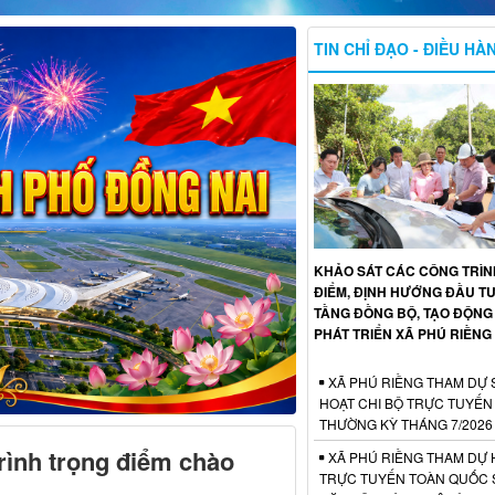
TIN CHỈ ĐẠO - ĐIỀU HÀ
KHẢO SÁT CÁC CÔNG TRÌ
ĐIỂM, ĐỊNH HƯỚNG ĐẦU T
TẦNG ĐỒNG BỘ, TẠO ĐỘNG
PHÁT TRIỂN XÃ PHÚ RIỀNG
XÃ PHÚ RIỀNG THAM DỰ 
HOẠT CHI BỘ TRỰC TUYẾN
THƯỜNG KỲ THÁNG 7/2026
rình trọng điểm chào
XÃ PHÚ RIỀNG THAM DỰ 
TRỰC TUYẾN TOÀN QUỐC S