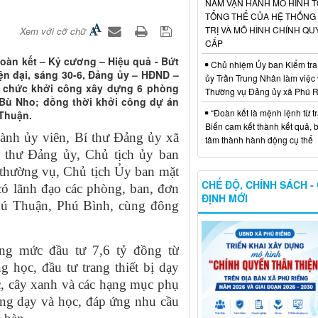
NĂM VẬN HÀNH MÔ HÌNH 
TỔNG THỂ CỦA HỆ THỐNG
TRỊ VÀ MÔ HÌNH CHÍNH QU
Xem với cỡ chữ
CẤP
oàn kết – Kỷ cương – Hiệu quả - Bứt
Chủ nhiệm Ủy ban Kiểm tra
ện đại, sáng 30-6, Đảng ủy – HĐND –
ủy Trần Trung Nhân làm việc 
 chức khởi công xây dựng 6 phòng
Thường vụ Đảng ủy xã Phú 
 Bù Nho; đồng thời khởi công dự án
“Đoàn kết là mệnh lệnh từ trá
 Thuận.
Biến cam kết thành kết quả, 
nh ủy viên, Bí thư Đảng ủy xã
tâm thành hành động cụ thể
thư Đảng ủy, Chủ tịch ủy ban
thường vụ, Chủ tịch Ủy ban mặt
CHẾ ĐỘ, CHÍNH SÁCH -
có lãnh đạo các phòng, ban, đơn
ĐỊNH MỚI
Phú Thuận, Phú Bình, cùng đông
g mức đầu tư 7,6 tỷ đồng từ
học, đầu tư trang thiết bị dạy
ớc, cây xanh và các hạng mục phụ
ợng dạy và học, đáp ứng nhu cầu