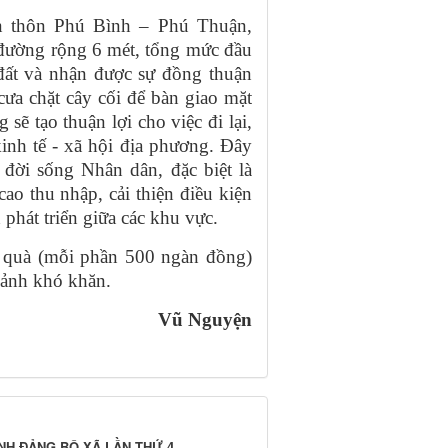
ên thôn Phú Bình – Phú Thuận,
 đường rộng 6 mét, tổng mức đầu
đất và nhận được sự đồng thuận
cưa chặt cây cối để bàn giao mặt
sẽ tạo thuận lợi cho việc đi lại,
kinh tế - xã hội địa phương. Đây
i đời sống Nhân dân, đặc biệt là
ao thu nhập, cải thiện điều kiện
phát triển giữa các khu vực.
n quà (mỗi phần 500 ngàn đồng)
cảnh khó khăn.
Vũ Nguyện
NH ĐẢNG BỘ XÃ LẦN THỨ 4