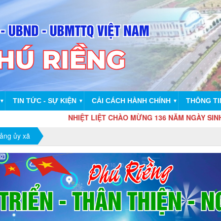
TIN TỨC - SỰ KIỆN
CẢI CÁCH HÀNH CHÍNH
THÔNG TI
▼
▼
▼
NHIỆT LIỆT CHÀO MỪNG 136 NĂM NGÀY SINH CHỦ TỊCH HỒ 
ảng ủy xã