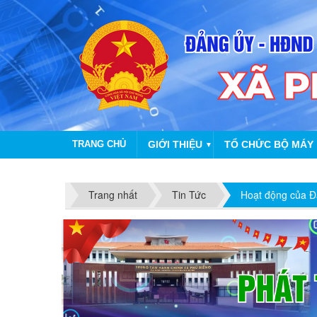
TRANG CHỦ
GIỚI THIỆU
TỔ CHỨC BỘ MÁY
▼
Trang nhất
Tin Tức
Hoạt động của Đ