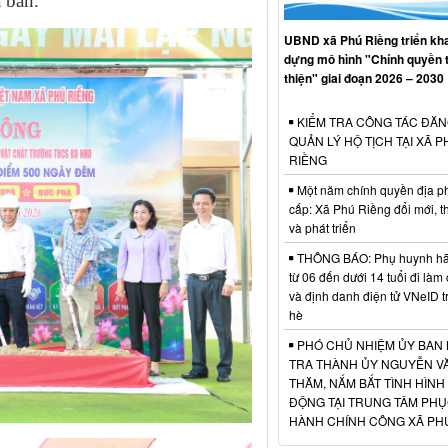
a bàn.
UBND xã Phú Riềng triển kha
dựng mô hình "Chính quyền 
thiện" giai đoạn 2026 – 2030
KIỂM TRA CÔNG TÁC ĐĂN
QUẢN LÝ HỘ TỊCH TẠI XÃ P
RIỀNG
Một năm chính quyền địa p
cấp: Xã Phú Riềng đổi mới, t
và phát triển
THÔNG BÁO: Phụ huynh hãy
từ 06 đến dưới 14 tuổi đi làm
và định danh điện tử VNeID t
hè
PHÓ CHỦ NHIỆM ỦY BAN 
TRA THÀNH ỦY NGUYỄN VĂ
THĂM, NẮM BẮT TÌNH HÌNH
ĐỘNG TẠI TRUNG TÂM PHỤ
HÀNH CHÍNH CÔNG XÃ PH