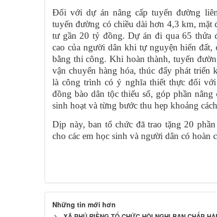
Đối với dự án nâng cấp tuyến đường li
tuyến đường có chiều dài hơn 4,3 km, mặt
tư gần 20 tỷ đồng. Dự án đi qua 65 thửa 
cao của người dân khi tự nguyện hiến đất, 
bằng thi công. Khi hoàn thành, tuyến đường 
vận chuyển hàng hóa, thúc đẩy phát triển 
là công trình có ý nghĩa thiết thực đối vớ
đồng bào dân tộc thiểu số, góp phần nâng c
sinh hoạt và từng bước thu hẹp khoảng cách 
Dịp này, ban tổ chức đã trao tặng 20 phầ
cho các em học sinh và người dân có hoàn 
Những tin mới hơn
XÃ PHÚ RIỀNG TỔ CHỨC HỘI NGHỊ BAN CHẤP HÀ