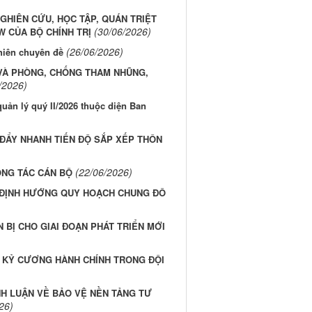
GHIÊN CỨU, HỌC TẬP, QUÁN TRIỆT
(30/06/2026)
W CỦA BỘ CHÍNH TRỊ
(26/06/2026)
hiên chuyên đề
 VÀ PHÒNG, CHỐNG THAM NHŨNG,
/2026)
quản lý quý II/2026 thuộc diện Ban
 ĐẨY NHANH TIẾN ĐỘ SẮP XẾP THÔN
(22/06/2026)
ÔNG TÁC CÁN BỘ
 ĐỊNH HƯỚNG QUY HOẠCH CHUNG ĐÔ
 BỊ CHO GIAI ĐOẠN PHÁT TRIỂN MỚI
, KỶ CƯƠNG HÀNH CHÍNH TRONG ĐỘI
NH LUẬN VỀ BẢO VỆ NỀN TẢNG TƯ
26)