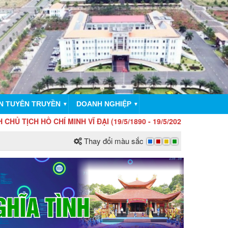
N TUYÊN TRUYỀN
DOANH NGHIỆP
▼
▼
CHÍ MINH VĨ ĐẠI (19/5/1890 - 19/5/2026)!
Thay đổi màu sắc