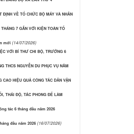
T ĐỊNH VỀ TỔ CHỨC BỘ MÁY VÀ NHÂN
 THÁNG 7 GẮN VỚI KIỆN TOÀN TỔ
(14/07/2026)
ên mới
ỆC VỚI BÍ THƯ CHI BỘ, TRƯỞNG 6
NG THCS NGUYỄN DU PHỤC VỤ NĂM
G CAO HIỆU QUẢ CÔNG TÁC DÂN VẬN
ỔI, THÁI ĐỘ, TÁC PHONG ĐỂ LÀM
công tác 6 tháng đầu năm 2026
(16/07/2026)
 tháng đầu năm 2026