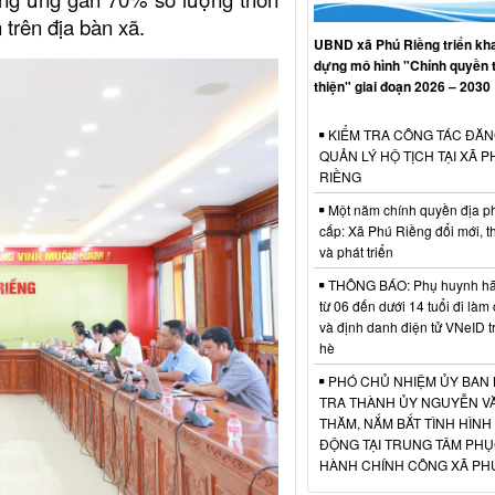
 trên địa bàn xã.
UBND xã Phú Riềng triển kha
dựng mô hình "Chính quyền 
thiện" giai đoạn 2026 – 2030
KIỂM TRA CÔNG TÁC ĐĂN
QUẢN LÝ HỘ TỊCH TẠI XÃ P
RIỀNG
Một năm chính quyền địa p
cấp: Xã Phú Riềng đổi mới, t
và phát triển
THÔNG BÁO: Phụ huynh hãy
từ 06 đến dưới 14 tuổi đi làm
và định danh điện tử VNeID t
hè
PHÓ CHỦ NHIỆM ỦY BAN 
TRA THÀNH ỦY NGUYỄN VĂ
THĂM, NẮM BẮT TÌNH HÌNH
ĐỘNG TẠI TRUNG TÂM PHỤ
HÀNH CHÍNH CÔNG XÃ PH