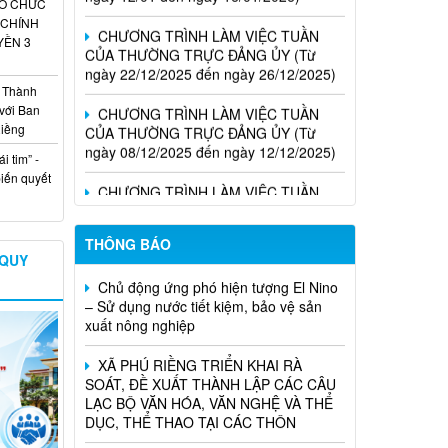
CHƯƠNG TRÌNH LÀM VIỆC TUẦN
TỔ CHỨC
CỦA THƯỜNG TRỰC ĐẢNG ỦY (Từ
 CHÍNH
ngày 22/12/2025 đến ngày 26/12/2025)
YỀN 3
CHƯƠNG TRÌNH LÀM VIỆC TUẦN
 Thành
CỦA THƯỜNG TRỰC ĐẢNG ỦY (Từ
với Ban
ngày 08/12/2025 đến ngày 12/12/2025)
Riềng
i tim” -
CHƯƠNG TRÌNH LÀM VIỆC TUẦN
biến quyết
CỦA THƯỜNG TRỰC ĐẢNG ỦY (Từ
ngày 24/11/2025 đến ngày 28/11/2025)
THÔNG BÁO
Chủ động ứng phó hiện tượng El Nino
 QUY
– Sử dụng nước tiết kiệm, bảo vệ sản
xuất nông nghiệp
XÃ PHÚ RIỀNG TRIỂN KHAI RÀ
SOÁT, ĐỀ XUẤT THÀNH LẬP CÁC CÂU
LẠC BỘ VĂN HÓA, VĂN NGHỆ VÀ THỂ
DỤC, THỂ THAO TẠI CÁC THÔN
XÃ PHÚ RIỀNG CÔNG BỐ KẾT QUẢ
SẮP XẾP THÔN THEO NGHỊ QUYẾT SỐ