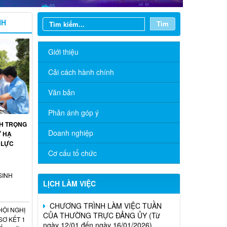
NH
Tìm
Giới thiệu
Cải cách hành chính
Văn bản
Phản ánh góp ý
NH TRỌNG
Doanh nghiệp
Ư HẠ
 LỰC
Cơ cấu tổ chức
SINH
LỊCH LÀM VIỆC
CHƯƠNG TRÌNH LÀM VIỆC TUẦN
CỦA THƯỜNG TRỰC ĐẢNG ỦY (Từ
ngày 12/01 đến ngày 16/01/2026)
HỘI NGHỊ
Ơ KẾT 1