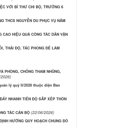
ỆC VỚI BÍ THƯ CHI BỘ, TRƯỞNG 6
NG THCS NGUYỄN DU PHỤC VỤ NĂM
G CAO HIỆU QUẢ CÔNG TÁC DÂN VẬN
ỔI, THÁI ĐỘ, TÁC PHONG ĐỂ LÀM
 VÀ PHÒNG, CHỐNG THAM NHŨNG,
/2026)
quản lý quý II/2026 thuộc diện Ban
 ĐẨY NHANH TIẾN ĐỘ SẮP XẾP THÔN
(22/06/2026)
ÔNG TÁC CÁN BỘ
 ĐỊNH HƯỚNG QUY HOẠCH CHUNG ĐÔ