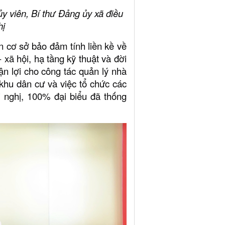
 viên, Bí thư Đảng ủy xã điều
hị
n cơ sở bảo đảm tính liền kề về
- xã hội, hạ tầng kỹ thuật và đời
ận lợi cho công tác quản lý nhà
 khu dân cư và việc tổ chức các
i nghị, 100% đại biểu đã thống