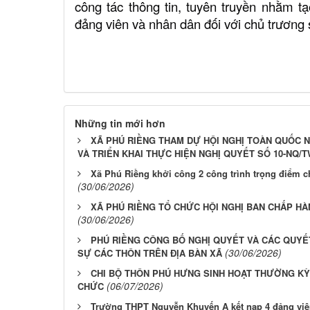
công tác thông tin, tuyên truyền nhằm t
đảng viên và nhân dân đối với chủ trương 
Những tin mới hơn
XÃ PHÚ RIỀNG THAM DỰ HỘI NGHỊ TOÀN QUỐC N
VÀ TRIỂN KHAI THỰC HIỆN NGHỊ QUYẾT SỐ 10-NQ/T
Xã Phú Riềng khởi công 2 công trình trọng điểm 
(30/06/2026)
XÃ PHÚ RIỀNG TỔ CHỨC HỘI NGHỊ BAN CHẤP HÀ
(30/06/2026)
PHÚ RIỀNG CÔNG BỐ NGHỊ QUYẾT VÀ CÁC QUYẾ
(30/06/2026)
SỰ CÁC THÔN TRÊN ĐỊA BÀN XÃ
CHI BỘ THÔN PHÚ HƯNG SINH HOẠT THƯỜNG KỲ
(06/07/2026)
CHỨC
Trường THPT Nguyễn Khuyến A kết nạp 4 đảng vi