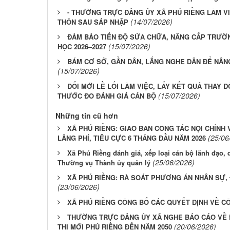
- THƯỜNG TRỰC ĐẢNG ỦY XÃ PHÚ RIỀNG LÀM VI
(14/07/2026)
THÔN SAU SÁP NHẬP
ĐẢM BẢO TIẾN ĐỘ SỬA CHỮA, NÂNG CẤP TRƯỜ
(15/07/2026)
HỌC 2026–2027
BÁM CƠ SỞ, GẦN DÂN, LẮNG NGHE DÂN ĐỂ NÂN
(15/07/2026)
ĐỔI MỚI LỀ LỐI LÀM VIỆC, LẤY KẾT QUẢ THAY Đ
(15/07/2026)
THƯỚC ĐO ĐÁNH GIÁ CÁN BỘ
Những tin cũ hơn
XÃ PHÚ RIỀNG: GIAO BAN CÔNG TÁC NỘI CHÍNH
(25/06
LÃNG PHÍ, TIÊU CỰC 6 THÁNG ĐẦU NĂM 2026
Xã Phú Riềng đánh giá, xếp loại cán bộ lãnh đạo, 
(25/06/2026)
Thường vụ Thành ủy quản lý
XÃ PHÚ RIỀNG: RÀ SOÁT PHƯƠNG ÁN NHÂN SỰ,
(23/06/2026)
XÃ PHÚ RIỀNG CÔNG BỐ CÁC QUYẾT ĐỊNH VỀ C
THƯỜNG TRỰC ĐẢNG ỦY XÃ NGHE BÁO CÁO VỀ
(20/06/2026)
THỊ MỚI PHÚ RIỀNG ĐẾN NĂM 2050