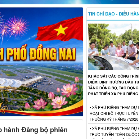
TIN CHỈ ĐẠO - ĐIỀU HÀ
KHẢO SÁT CÁC CÔNG TRÌ
ĐIỂM, ĐỊNH HƯỚNG ĐẦU T
TẦNG ĐỒNG BỘ, TẠO ĐỘNG
PHÁT TRIỂN XÃ PHÚ RIỀNG
XÃ PHÚ RIỀNG THAM DỰ 
HOẠT CHI BỘ TRỰC TUYẾN
THƯỜNG KỲ THÁNG 7/2026
p hành Đảng bộ phiên
XÃ PHÚ RIỀNG THAM DỰ 
TRỰC TUYẾN TOÀN QUỐC S