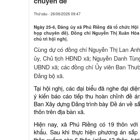
chuyên đề
Thứ sáu - 26/06/2026 09:47
Ngày 25-6, Đảng ủy xã Phú Riềng đã tổ chức Hộ
họp chuyên đề). Đồng chí Nguyễn Thị Xuân Hòa 
chủ trì hội nghị.
Cùng dự có đồng chí Nguyễn Thị Lan Anh
ủy, Chủ tịch HĐND xã; Nguyễn Danh Tùng,
UBND xã; các đồng chí Ủy viên Ban Thư
Đảng bộ xã.
Tại hội nghị, các đại biểu đã nghe đại diệ
ý kiến báo cáo tiếp thu hoàn chỉnh đề án
Ban Xây dựng Đảng trình bày Đề án về sắp
thôn trên địa bàn xã.
Hiện nay, xã Phú Riềng có 19 thôn với
khẩu. Sau khi thực hiện phương án sắp
thôn xuống còn 6 thôn (giảm 13 thôn, tư