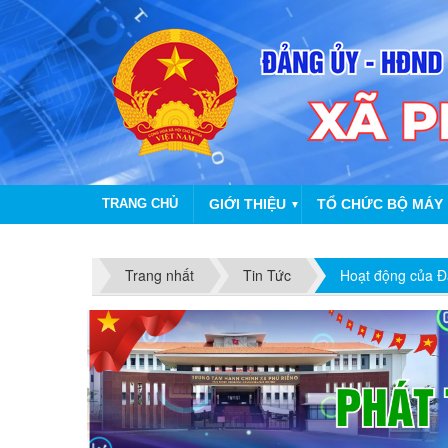
TRANG CHỦ
GIỚI THIỆU
TỔ CHỨC BỘ MÁY
▼
NHIỆT L
Trang nhất
Tin Tức
Hoạt động của Đ