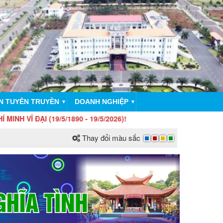
N TUYÊN TRUYỀN
DOANH NGHIỆP
▼
▼
(19/5/1890 - 19/5/2026)!
Thay đổi màu sắc