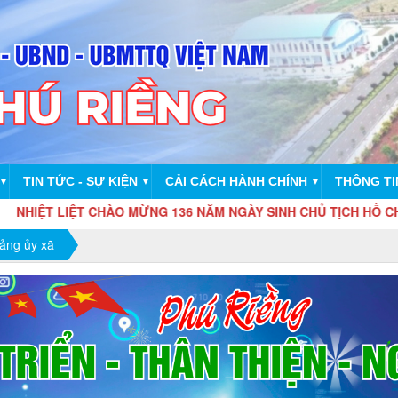
TIN TỨC - SỰ KIỆN
CẢI CÁCH HÀNH CHÍNH
THÔNG TI
▼
▼
▼
IỆT CHÀO MỪNG 136 NĂM NGÀY SINH CHỦ TỊCH HỒ CHÍ MINH VĨ ĐẠI 
ảng ủy xã