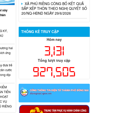
20/NQ-HĐND NGÀY 29/6/2026
i xây
THÔNG BÁO NIÊM YẾT CÔNG KHAI
thân
KẾT QUẢ XÉT DUYỆT CHÍNH SÁCH
TRỢ GIÚP XÃ HỘI ĐỐI VỚI ĐỐI TƯỢNG
BẢO TRỢ XÃ HỘI
G KÝ,
THỐNG KÊ TRUY CẬP
HÚ
Hôm nay
3,131
hương hai
hích ứng
Tổng lượt truy cập
 đưa trẻ
927,505
 căn cước
rong dịp
KIỂM
N TIẾN
 HOẠT
C VỤ
Ú RIỀNG