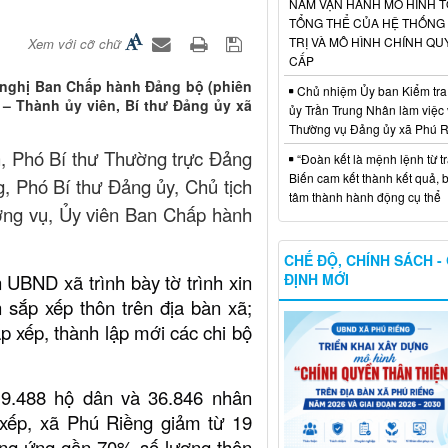
NĂM VẬN HÀNH MÔ HÌNH 
TỔNG THỂ CỦA HỆ THỐNG
TRỊ VÀ MÔ HÌNH CHÍNH QU
Xem với cỡ chữ
CẤP
i nghị Ban Chấp hành Đảng bộ (phiên
Chủ nhiệm Ủy ban Kiểm tra
– Thành ủy viên, Bí thư Đảng ủy xã
ủy Trần Trung Nhân làm việc 
Thường vụ Đảng ủy xã Phú 
, Phó Bí thư Thường trực Đảng
“Đoàn kết là mệnh lệnh từ trá
Biến cam kết thành kết quả, 
 Phó Bí thư Đảng ủy, Chủ tịch
tâm thành hành động cụ thể
ờng vụ, Ủy viên Ban Chấp hành
CHẾ ĐỘ, CHÍNH SÁCH -
ĐỊNH MỚI
n UBND xã trình bày tờ trình xin
 sắp xếp thôn trên địa bàn xã;
 xếp, thành lập mới các chi bộ
 9.488 hộ dân và 36.846 nhân
 xếp, xã Phú Riềng giảm từ 19
ơng ứng gần 70% số lượng thôn