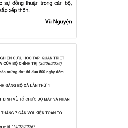
ạo sự đồng thuận trong cán bộ,
sắp xếp thôn.
Vũ Nguyện
GHIÊN CỨU, HỌC TẬP, QUÁN TRIỆT
(30/06/2026)
W CỦA BỘ CHÍNH TRỊ
chào mừng đợt thi đua 500 ngày đêm
NH ĐẢNG BỘ XÃ LẦN THỨ 4
T ĐỊNH VỀ TỔ CHỨC BỘ MÁY VÀ NHÂN
 THÁNG 7 GẮN VỚI KIỆN TOÀN TỔ
(14/07/2026)
ên mới