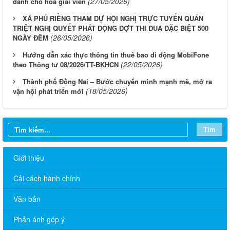
(27/05/2026)
dành cho hòa giải viên
XÃ PHÚ RIỀNG THAM DỰ HỘI NGHỊ TRỰC TUYẾN QUÁN
TRIỆT NGHỊ QUYẾT PHÁT ĐỘNG ĐỢT THI ĐUA ĐẶC BIỆT 500
(26/05/2026)
NGÀY ĐÊM
Hướng dẫn xác thực thông tin thuê bao di động MobiFone
(22/05/2026)
theo Thông tư 08/2026/TT-BKHCN
Thành phố Đồng Nai – Bước chuyển mình mạnh mẽ, mở ra
(18/05/2026)
vận hội phát triển mới
Tìm
Giới thiệu
Cải cách hành chính
Văn bản
Phản ánh góp ý