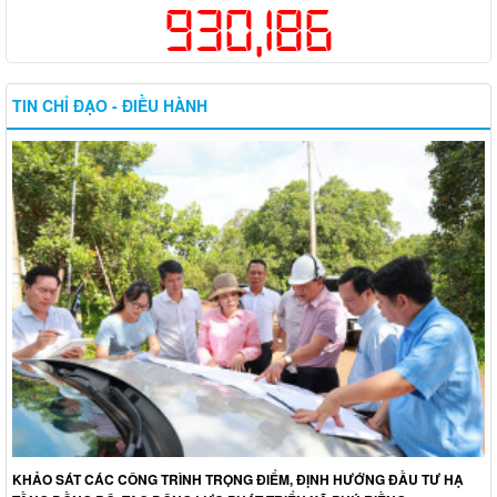
930,186
TIN CHỈ ĐẠO - ĐIỀU HÀNH
KHẢO SÁT CÁC CÔNG TRÌNH TRỌNG ĐIỂM, ĐỊNH HƯỚNG ĐẦU TƯ HẠ