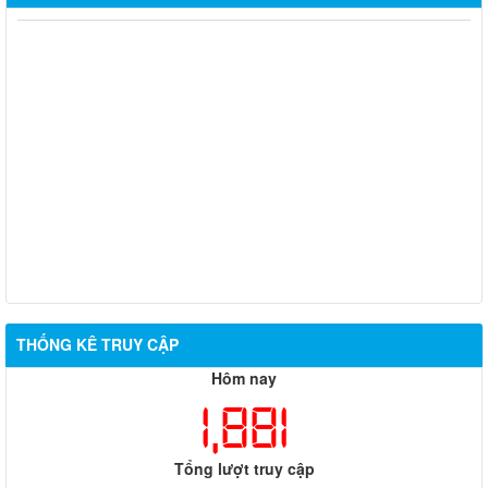
Chủ động ứng phó hiện tượng El Nino – Sử dụng nước tiết
kiệm, bảo vệ sản xuất nông nghiệp
XÃ PHÚ RIỀNG TRIỂN KHAI RÀ SOÁT, ĐỀ XUẤT THÀNH LẬP
CÁC CÂU LẠC BỘ VĂN HÓA, VĂN NGHỆ VÀ THỂ DỤC, THỂ
THAO TẠI CÁC THÔN
XÃ PHÚ RIỀNG CÔNG BỐ KẾT QUẢ SẮP XẾP THÔN THEO
NGHỊ QUYẾT SỐ 20/NQ-HĐND NGÀY 29/6/2026
THÔNG BÁO NIÊM YẾT CÔNG KHAI KẾT QUẢ XÉT DUYỆT
CHÍNH SÁCH TRỢ GIÚP XÃ HỘI ĐỐI VỚI ĐỐI TƯỢNG BẢO
TRỢ XÃ HỘI
THỐNG KÊ TRUY CẬP
Hôm nay
1,881
Tổng lượt truy cập