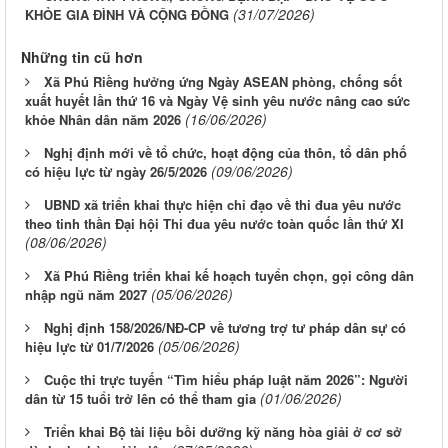
(31/07/2026)
KHỎE GIA ĐÌNH VÀ CỘNG ĐỒNG
Những tin cũ hơn
Xã Phú Riềng hưởng ứng Ngày ASEAN phòng, chống sốt
xuất huyết lần thứ 16 và Ngày Vệ sinh yêu nước nâng cao sức
(16/06/2026)
khỏe Nhân dân năm 2026
Nghị định mới về tổ chức, hoạt động của thôn, tổ dân phố
(09/06/2026)
có hiệu lực từ ngày 26/5/2026
UBND xã triển khai thực hiện chỉ đạo về thi đua yêu nước
theo tinh thần Đại hội Thi đua yêu nước toàn quốc lần thứ XI
(08/06/2026)
Xã Phú Riềng triển khai kế hoạch tuyển chọn, gọi công dân
(05/06/2026)
nhập ngũ năm 2027
Nghị định 158/2026/NĐ-CP về tương trợ tư pháp dân sự có
(05/06/2026)
hiệu lực từ 01/7/2026
Cuộc thi trực tuyến “Tìm hiểu pháp luật năm 2026”: Người
(01/06/2026)
dân từ 15 tuổi trở lên có thể tham gia
Triển khai Bộ tài liệu bồi dưỡng kỹ năng hòa giải ở cơ sở