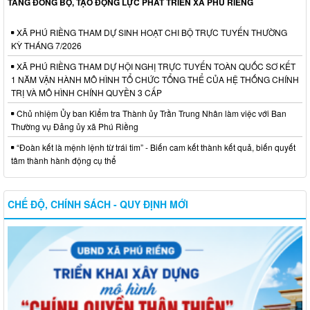
TẦNG ĐỒNG BỘ, TẠO ĐỘNG LỰC PHÁT TRIỂN XÃ PHÚ RIỀNG
XÃ PHÚ RIỀNG THAM DỰ SINH HOẠT CHI BỘ TRỰC TUYẾN THƯỜNG
KỲ THÁNG 7/2026
XÃ PHÚ RIỀNG THAM DỰ HỘI NGHỊ TRỰC TUYẾN TOÀN QUỐC SƠ KẾT
1 NĂM VẬN HÀNH MÔ HÌNH TỔ CHỨC TỔNG THỂ CỦA HỆ THỐNG CHÍNH
TRỊ VÀ MÔ HÌNH CHÍNH QUYỀN 3 CẤP
Chủ nhiệm Ủy ban Kiểm tra Thành ủy Trần Trung Nhân làm việc với Ban
Thường vụ Đảng ủy xã Phú Riềng
“Đoàn kết là mệnh lệnh từ trái tim” - Biến cam kết thành kết quả, biến quyết
tâm thành hành động cụ thể
CHẾ ĐỘ, CHÍNH SÁCH - QUY ĐỊNH MỚI