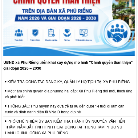
UBND xã Phú Riềng triển khai xây dựng mô hình "Chính quyền thân thiện"
giai đoạn 2026 – 2030
KIỂM TRA CÔNG TÁC ĐĂNG KÝ, QUẢN LÝ HỘ TỊCH TẠI XÃ PHÚ RIỀNG
Một năm chính quyền địa phương hai cấp: Xã Phú Riềng đổi mới, thích ứng
và phát triển
THÔNG BÁO: Phụ huynh hãy đưa trẻ từ 06 đến dưới 14 tuổi đi làm căn
cước và định danh điện tử VNeID trong dịp hè
PHÓ CHỦ NHIỆM ỦY BAN KIỂM TRA THÀNH ỦY NGUYỄN VĂN TIẾN
THĂM, NẮM BẮT TÌNH HÌNH HOẠT ĐỘNG TẠI TRUNG TÂM PHỤC VỤ
HÀNH CHÍNH CÔNG XÃ PHÚ RIỀNG