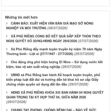
Những tin mới hơn
CẢNH BÁO: XUẤT HIỆN VĂN BẢN GIẢ MẠO SỞ NÔNG
(06/07/2026)
NGHIỆP VÀ MÔI TRƯỜNG
XÃ PHÚ RIỀNG CÔNG BỐ KẾT QUẢ SẮP XẾP THÔN THEO
(07/07/2026)
NGHỊ QUYẾT SỐ 20/NQ-HĐND NGÀY 29/6/2026
Xã Phú Riềng đẩy mạnh tuyên truyền kỷ niệm 79 năm Ngày
(25/07/2026)
Thương binh - Liệt sĩ (27/7/1947 - 27/7/2026)
Chủ động ứng phó hiện tượng El Nino – Sử dụng nước tiết
(28/07/2026)
kiệm, bảo vệ sản xuất nông nghiệp
UBND xã Phú Riềng ban hành Kế hoạch tuyên truyền, phổ
biến pháp luật đất đai và hướng dẫn kê khai hồ sơ cấp Giấy
(29/07/2026)
chứng nhận quyền sử dụng đất lần đầu
HĐND XÃ PHÚ RIỀNG KHÓA XIII BAN HÀNH 04 NGHỊ QUYẾT
QUAN TRỌNG TẠI KỲ HỌP THỨ 04, GIỮA NĂM 2026
(29/07/2026)
CHUNG TAY PHÒNG, CHỐNG BỆNH DẠI – BẢO VỆ SỨC