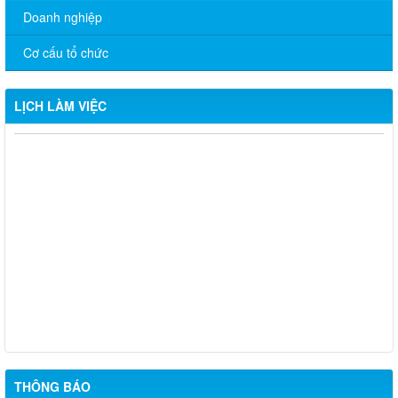
Doanh nghiệp
Cơ cấu tổ chức
LỊCH LÀM VIỆC
CHƯƠNG TRÌNH LÀM VIỆC TUẦN CỦA THƯỜNG TRỰC
ĐẢNG ỦY (Từ ngày 12/01 đến ngày 16/01/2026)
CHƯƠNG TRÌNH LÀM VIỆC TUẦN CỦA THƯỜNG TRỰC
ĐẢNG ỦY (Từ ngày 22/12/2025 đến ngày 26/12/2025)
CHƯƠNG TRÌNH LÀM VIỆC TUẦN CỦA THƯỜNG TRỰC
ĐẢNG ỦY (Từ ngày 08/12/2025 đến ngày 12/12/2025)
CHƯƠNG TRÌNH LÀM VIỆC TUẦN CỦA THƯỜNG TRỰC
ĐẢNG ỦY (Từ ngày 24/11/2025 đến ngày 28/11/2025)
THÔNG BÁO