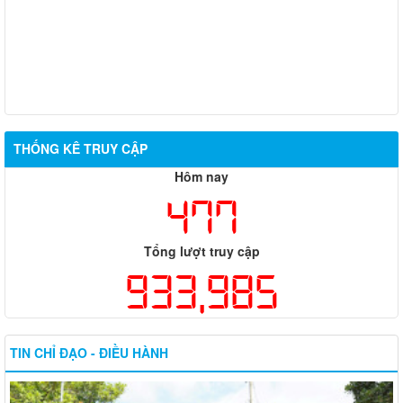
THỐNG KÊ TRUY CẬP
Hôm nay
477
Tổng lượt truy cập
933,985
TIN CHỈ ĐẠO - ĐIỀU HÀNH