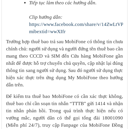
Tiếp tục làm theo các hướng dẫn.
Clip hướng dẫn:
https://www.facebook.com/share/v/14ZwLtVPQ
mibextid=wwXIfr
Trường hợp thuê bao trả sau MobiFone có thông tin chưa
chính chủ: người sử dụng và người đứng tên thuê bao cần
mang theo CCCD và SIM đến Cửa hàng MobiFone gần
nhất để được hỗ trợ chuyển chủ quyền, cập nhật lại đúng
thông tin sang người sử dụng. Sau đó người sử dụng thực
hiện xác thực trên ứng dụng My MobiFone theo hướng
dẫn trên.
Để kiểm tra thuê bao MobiFone có cần xác thực không,
thuê bao chỉ cần soạn tin nhắn “TTTB” gửi 1414 và nhận
tin nhắn phản hồi. Trong quá trình thực hiện nếu có
vướng mắc, người dân có thể gọi tổng đài 18001090
(Miễn phí 24/7), truy cập Fanpage của MobiFone Đồng