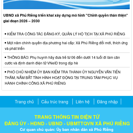
UBND xã Phú Riềng triển khai xây dựng mô hình "Chính quyền thân thiện"
giai đoạn 2026 – 2030
KIỂM TRA CÔNG TÁC ĐĂNG KÝ, QUẢN LÝ HỘ TỊCH TẠI XÃ PHÚ RIỀNG
Một năm chính quyền địa phương hai cấp: Xã Phú Riềng đổi mới, thích ứng
và phát triển
THÔNG BÁO: Phụ huynh hãy đưa trẻ từ 06 đến dưới 14 tuổi đi làm căn
cước và định danh điện tử VNeID trong dịp hè
PHÓ CHỦ NHIỆM ỦY BAN KIỂM TRA THÀNH ỦY NGUYỄN VĂN TIẾN
THĂM, NẮM BẮT TÌNH HÌNH HOẠT ĐỘNG TẠI TRUNG TÂM PHỤC VỤ
HÀNH CHÍNH CÔNG XÃ PHÚ RIỀNG
Trang chủ
Cấu trúc trang
Liên hệ
Đăng nhập
TRANG THÔNG TIN ĐIỆN TỬ
ĐẢNG ỦY - HĐND - UBND - UBMTTQVN XÃ PHÚ RIỀNG
Cơ quan chủ quản: Ủy ban nhân dân xã Phú Riềng