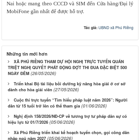
Nai hoặc mang theo CCCD và SIM đến Cửa hàng/Đại lý
MobiFone gần nhất để được hỗ trợ.
Tác giả:
UBND xã Phú Riềng
Những tin mới hơn
XÃ PHÚ RIỀNG THAM DỰ HỘI NGHỊ TRỰC TUYẾN QUÁN
TRIỆT NGHỊ QUYẾT PHÁT ĐỘNG ĐỢT THI ĐUA ĐẶC BIỆT 500
(26/05/2026)
NGÀY ĐÊM
Triển khai Bộ tài liệu bồi dưỡng kỹ năng hòa giải ở cơ sở
(27/05/2026)
dành cho hòa giải viên
Cuộc thi trực tuyến “Tìm hiểu pháp luật năm 2026”: Người
(01/06/2026)
dân từ 15 tuổi trở lên có thể tham gia
Nghị định 158/2026/NĐ-CP về tương trợ tư pháp dân sự có
(05/06/2026)
hiệu lực từ 01/7/2026
Xã Phú Riềng triển khai kế hoạch tuyển chọn, gọi công dân
(05/06/2026)
nhập ngũ năm 2027