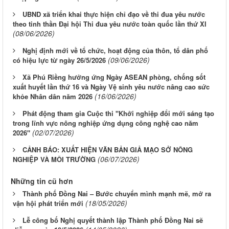
UBND xã triển khai thực hiện chỉ đạo về thi đua yêu nước
theo tinh thần Đại hội Thi đua yêu nước toàn quốc lần thứ XI
(08/06/2026)
Nghị định mới về tổ chức, hoạt động của thôn, tổ dân phố
(09/06/2026)
có hiệu lực từ ngày 26/5/2026
Xã Phú Riềng hưởng ứng Ngày ASEAN phòng, chống sốt
xuất huyết lần thứ 16 và Ngày Vệ sinh yêu nước nâng cao sức
(16/06/2026)
khỏe Nhân dân năm 2026
Phát động tham gia Cuộc thi "Khởi nghiệp đổi mới sáng tạo
trong lĩnh vực nông nghiệp ứng dụng công nghệ cao năm
(02/07/2026)
2026"
CẢNH BÁO: XUẤT HIỆN VĂN BẢN GIẢ MẠO SỞ NÔNG
(06/07/2026)
NGHIỆP VÀ MÔI TRƯỜNG
Những tin cũ hơn
Thành phố Đồng Nai – Bước chuyển mình mạnh mẽ, mở ra
(18/05/2026)
vận hội phát triển mới
Lễ công bố Nghị quyết thành lập Thành phố Đồng Nai sẽ