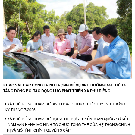
KHẢO SÁT CÁC CÔNG TRÌNH TRỌNG ĐIỂM, ĐỊNH HƯỚNG ĐẦU TƯ HẠ
TẦNG ĐỒNG BỘ, TẠO ĐỘNG LỰC PHÁT TRIỂN XÃ PHÚ RIỀNG
XÃ PHÚ RIỀNG THAM DỰ SINH HOẠT CHI BỘ TRỰC TUYẾN THƯỜNG
KỲ THÁNG 7/2026
XÃ PHÚ RIỀNG THAM DỰ HỘI NGHỊ TRỰC TUYẾN TOÀN QUỐC SƠ KẾT
1 NĂM VẬN HÀNH MÔ HÌNH TỔ CHỨC TỔNG THỂ CỦA HỆ THỐNG CHÍNH
TRỊ VÀ MÔ HÌNH CHÍNH QUYỀN 3 CẤP