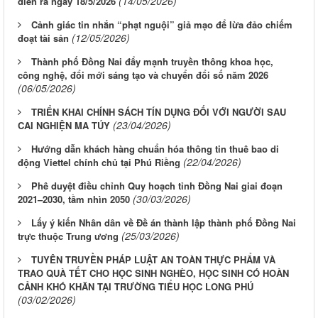
(14/05/2026)
diễn ra ngày 18/5/2026
Cảnh giác tin nhắn “phạt nguội” giả mạo để lừa đảo chiếm
(12/05/2026)
đoạt tài sản
Thành phố Đồng Nai đẩy mạnh truyền thông khoa học,
công nghệ, đổi mới sáng tạo và chuyển đổi số năm 2026
(06/05/2026)
TRIỂN KHAI CHÍNH SÁCH TÍN DỤNG ĐỐI VỚI NGƯỜI SAU
(23/04/2026)
CAI NGHIỆN MA TÚY
Hướng dẫn khách hàng chuẩn hóa thông tin thuê bao di
(22/04/2026)
động Viettel chính chủ tại Phú Riềng
Phê duyệt điều chỉnh Quy hoạch tỉnh Đồng Nai giai đoạn
(30/03/2026)
2021–2030, tầm nhìn 2050
Lấy ý kiến Nhân dân về Đề án thành lập thành phố Đồng Nai
(25/03/2026)
trực thuộc Trung ương
TUYÊN TRUYỀN PHÁP LUẬT AN TOÀN THỰC PHẨM VÀ
TRAO QUÀ TẾT CHO HỌC SINH NGHÈO, HỌC SINH CÓ HOÀN
CẢNH KHÓ KHĂN TẠI TRƯỜNG TIỂU HỌC LONG PHÚ
(03/02/2026)