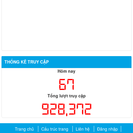
THAO TẠI CÁC THÔN
XÃ PHÚ RIỀNG CÔNG BỐ KẾT QUẢ SẮP XẾP THÔN THEO
NGHỊ QUYẾT SỐ 20/NQ-HĐND NGÀY 29/6/2026
THÔNG BÁO NIÊM YẾT CÔNG KHAI KẾT QUẢ XÉT DUYỆT
CHÍNH SÁCH TRỢ GIÚP XÃ HỘI ĐỐI VỚI ĐỐI TƯỢNG BẢO
TRỢ XÃ HỘI
THỐNG KÊ TRUY CẬP
Hôm nay
67
Tổng lượt truy cập
928,372
Trang chủ
Cấu trúc trang
Liên hệ
Đăng nhập