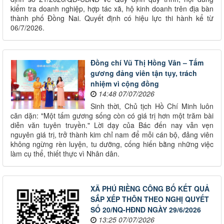
kiểm tra doanh nghiệp, hợp tác xã, hộ kinh doanh trên địa bàn
thành phố Đồng Nai. Quyết định có hiệu lực thi hành kể từ
06/7/2026.
Đồng chí Vũ Thị Hồng Vân – Tấm
gương đảng viên tận tụy, trách
nhiệm vì cộng đồng
14:48 07/07/2026
Sinh thời, Chủ tịch Hồ Chí Minh luôn
căn dặn: "Một tấm gương sống còn có giá trị hơn một trăm bài
diễn văn tuyên truyền." Lời dạy của Bác đến nay vẫn vẹn
nguyên giá trị, trở thành kim chỉ nam để mỗi cán bộ, đảng viên
không ngừng rèn luyện, tu dưỡng, cống hiến bằng những việc
làm cụ thể, thiết thực vì Nhân dân.
XÃ PHÚ RIỀNG CÔNG BỐ KẾT QUẢ
SẮP XẾP THÔN THEO NGHỊ QUYẾT
SỐ 20/NQ-HĐND NGÀY 29/6/2026
13:25 07/07/2026