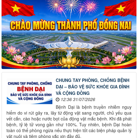
CHUNG TAY PHÒNG, CHỐNG BỆNH
DẠI – BẢO VỆ SỨC KHỎE GIA ĐÌNH
VÀ CỘNG ĐỒNG
12:36 31/07/2026
Bệnh Dại là bệnh truyền nhiễm nguy
hiểm do vi rút gây ra, lây từ động vật sang người, chủ yếu qua
vết cắn, cào hoặc nước bọt của động vật mắc bệnh. Khi đã phát
bệnh, tỷ lệ tử vong gần như 100%. Tuy nhiên, bệnh Dại hoàn
toàn có thể phòng ngừa nếu thực hiện tốt các biện pháp quản lý
vật nuôi và tiêm phòng vắc xin đầy đủ.