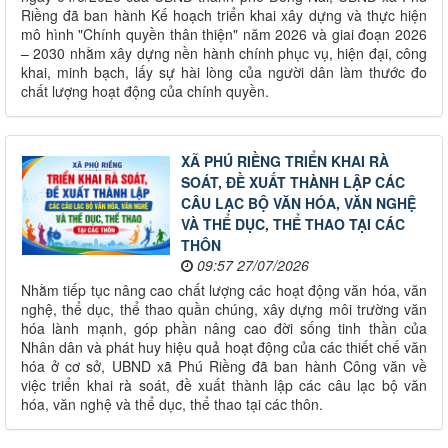
Riềng đã ban hành Kế hoạch triển khai xây dựng và thực hiện
mô hình "Chính quyền thân thiện" năm 2026 và giai đoạn 2026
– 2030 nhằm xây dựng nền hành chính phục vụ, hiện đại, công
khai, minh bạch, lấy sự hài lòng của người dân làm thước đo
chất lượng hoạt động của chính quyền.
XÃ PHÚ RIỀNG TRIỂN KHAI RÀ
SOÁT, ĐỀ XUẤT THÀNH LẬP CÁC
CÂU LẠC BỘ VĂN HÓA, VĂN NGHỆ
VÀ THỂ DỤC, THỂ THAO TẠI CÁC
THÔN
09:57 27/07/2026
Nhằm tiếp tục nâng cao chất lượng các hoạt động văn hóa, văn
nghệ, thể dục, thể thao quần chúng, xây dựng môi trường văn
hóa lành mạnh, góp phần nâng cao đời sống tinh thần của
Nhân dân và phát huy hiệu quả hoạt động của các thiết chế văn
hóa ở cơ sở, UBND xã Phú Riềng đã ban hành Công văn về
việc triển khai rà soát, đề xuất thành lập các câu lạc bộ văn
hóa, văn nghệ và thể dục, thể thao tại các thôn.