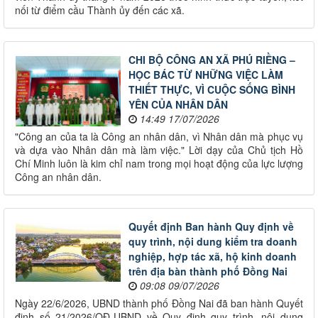
nối từ điểm cầu Thành ủy đến các xã.
CHI BỘ CÔNG AN XÃ PHÚ RIỀNG –
HỌC BÁC TỪ NHỮNG VIỆC LÀM
THIẾT THỰC, VÌ CUỘC SỐNG BÌNH
YÊN CỦA NHÂN DÂN
14:49 17/07/2026
"Công an của ta là Công an nhân dân, vì Nhân dân mà phục vụ
và dựa vào Nhân dân mà làm việc." Lời dạy của Chủ tịch Hồ
Chí Minh luôn là kim chỉ nam trong mọi hoạt động của lực lượng
Công an nhân dân.
Quyết định Ban hành Quy định về
quy trình, nội dung kiểm tra doanh
nghiệp, hợp tác xã, hộ kinh doanh
trên địa bàn thành phố Đồng Nai
09:08 09/07/2026
Ngày 22/6/2026, UBND thành phố Đồng Nai đã ban hành Quyết
định số 21/2026/QĐ-UBND về Quy định quy trình, nội dung