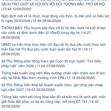
SÁCH TRỢ GIÚP XÃ HỘI ĐỐI VỚI ĐỐI TƯỢNG BẢO TRỢ XÃ HỘI
(13:44 12/06/2026)
Nghị định mới về tổ chức, hoạt động của thôn, tổ dân phố có hiệu lực
từ ngày 26/5/2026
(15:58 09/06/2026)
THÔNG BÁO: Phụ huynh hãy đưa trẻ từ 06 đến dưới 14 tuổi đi làm
căn cước và định danh điện tử VNeID trong dịp hè
(16:27
08/06/2026)
UBND xã triển khai thực hiện chỉ đạo về thi đua yêu nước theo tinh
thần Đại hội Thi đua yêu nước toàn quốc lần thứ XI
(16:17
08/06/2026)
Xã Phú Riềng phát động tham gia Cuộc thi trực tuyến “Tìm hiểu
pháp luật” năm 2026
(11:04 07/06/2026)
Thông báo tuyển ứng viên điều dưỡng, nhân viên chăm sóc đi làm
việc tại Nhật Bản theo chương trình EPA
(17:16 05/06/2026)
Xã Phú Riềng triển khai kế hoạch tuyển chọn, gọi công dân nhập
ngũ năm 2027
(16:53 05/06/2026)
Thông báo niêm yết công khai bản đồ và bản mô tả ranh giới, mốc
giới thửa đất phục vụ dự án nâng cấp, mở rộng ĐT.741
(16:43
05/06/2026)