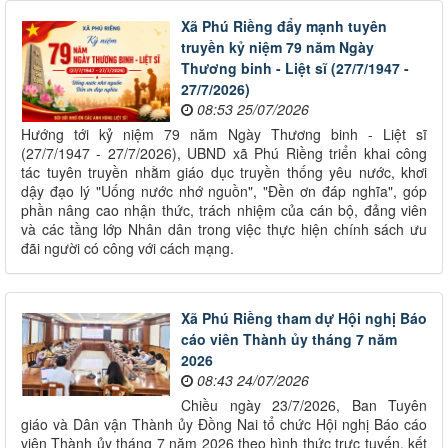
Xã Phú Riềng đẩy mạnh tuyên
truyền kỷ niệm 79 năm Ngày
Thương binh - Liệt sĩ (27/7/1947 -
27/7/2026)
08:53 25/07/2026
Hướng tới kỷ niệm 79 năm Ngày Thương binh - Liệt sĩ
(27/7/1947 - 27/7/2026), UBND xã Phú Riềng triển khai công
tác tuyên truyền nhằm giáo dục truyền thống yêu nước, khơi
dậy đạo lý "Uống nước nhớ nguồn", "Đền ơn đáp nghĩa", góp
phần nâng cao nhận thức, trách nhiệm của cán bộ, đảng viên
và các tầng lớp Nhân dân trong việc thực hiện chính sách ưu
đãi người có công với cách mạng.
Xã Phú Riềng tham dự Hội nghị Báo
cáo viên Thành ủy tháng 7 năm
2026
08:43 24/07/2026
Chiều ngày 23/7/2026, Ban Tuyên
giáo và Dân vận Thành ủy Đồng Nai tổ chức Hội nghị Báo cáo
viên Thành ủy tháng 7 năm 2026 theo hình thức trực tuyến, kết