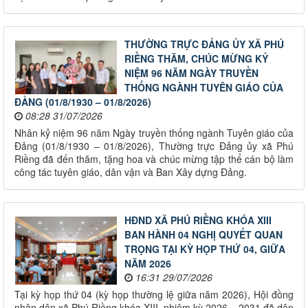
THƯỜNG TRỰC ĐẢNG ỦY XÃ PHÚ
RIỀNG THĂM, CHÚC MỪNG KỶ
NIỆM 96 NĂM NGÀY TRUYỀN
THỐNG NGÀNH TUYÊN GIÁO CỦA
ĐẢNG (01/8/1930 – 01/8/2026)
08:28 31/07/2026
Nhân kỷ niệm 96 năm Ngày truyền thống ngành Tuyên giáo của
Đảng (01/8/1930 – 01/8/2026), Thường trực Đảng ủy xã Phú
Riềng đã đến thăm, tặng hoa và chúc mừng tập thể cán bộ làm
công tác tuyên giáo, dân vận và Ban Xây dựng Đảng.
HĐND XÃ PHÚ RIỀNG KHÓA XIII
BAN HÀNH 04 NGHỊ QUYẾT QUAN
TRỌNG TẠI KỲ HỌP THỨ 04, GIỮA
NĂM 2026
16:31 29/07/2026
Tại kỳ họp thứ 04 (kỳ họp thường lệ giữa năm 2026), Hội đồng
nhân dân xã Phú Riềng khóa XIII, nhiệm kỳ 2026 – 2031 đã dân