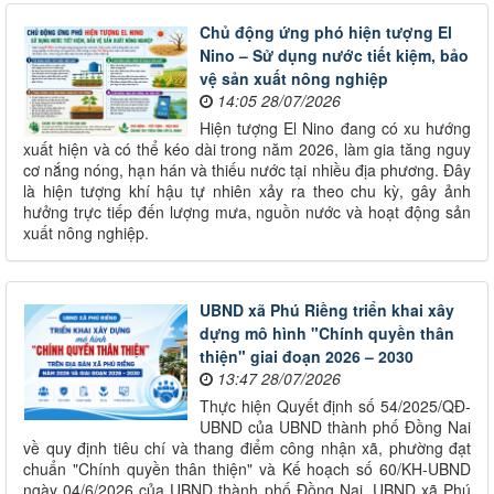
Chủ động ứng phó hiện tượng El
Nino – Sử dụng nước tiết kiệm, bảo
vệ sản xuất nông nghiệp
14:05 28/07/2026
Hiện tượng El Nino đang có xu hướng
xuất hiện và có thể kéo dài trong năm 2026, làm gia tăng nguy
cơ nắng nóng, hạn hán và thiếu nước tại nhiều địa phương. Đây
là hiện tượng khí hậu tự nhiên xảy ra theo chu kỳ, gây ảnh
hưởng trực tiếp đến lượng mưa, nguồn nước và hoạt động sản
xuất nông nghiệp.
UBND xã Phú Riềng triển khai xây
dựng mô hình "Chính quyền thân
thiện" giai đoạn 2026 – 2030
13:47 28/07/2026
Thực hiện Quyết định số 54/2025/QĐ-
UBND của UBND thành phố Đồng Nai
về quy định tiêu chí và thang điểm công nhận xã, phường đạt
chuẩn "Chính quyền thân thiện" và Kế hoạch số 60/KH-UBND
ngày 04/6/2026 của UBND thành phố Đồng Nai, UBND xã Phú