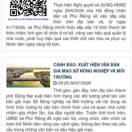
Thực hiện Nghị quyết số 20/NQ-HĐND
ngày 29/6/2026 của Hội đồng nhân
dân xã Phú Riềng về việc sắp xếp
thôn trên địa bàn xã, từ ngày
01/7/2026, xã Phú Riềng chính thức sắp xếp 19 thôn thành 06
thôn nhằm tinh gọn tổ chức ở cơ sở, nâng cao hiệu quả quản lý
nhà nước, phát huy hiệu quả các thiết chế văn hóa và phục vụ
Nhân dân ngày càng tốt hơn.
CẢNH BÁO: XUẤT HIỆN VĂN BẢN
GIẢ MẠO SỞ NÔNG NGHIỆP VÀ MÔI
TRƯỜNG
09:29 06/07/2026
Thời gian gần đây, trên địa bàn thành
phố Đồng Nai xuất hiện tình trạng các đối tượng phát tán văn
bản giả mạo Sở Nông nghiệp và Môi trường với nội dung và
hình thức tương tự văn bản chính thức của cơ quan nhà nước
nhằm gây nhầm lẫn, lừa đảo người dân. Trước tình hình trên,
UBND xã Phú Riềng đề nghị cán bộ, công chức, viên chức và
toàn thể Nhân dân nâng cao cảnh giác, không làm theo các yêu
cầu trong những văn bản có dấu hiệu giả mạo.