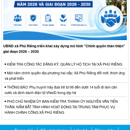
UBND xã Phú Riềng triển khai xây dựng mô hình "Chính quyền thân thiện"
giai đoạn 2026 – 2030
KIỂM TRA CÔNG TÁC ĐĂNG KÝ, QUẢN LÝ HỘ TỊCH TẠI XÃ PHÚ RIỀNG
Một năm chính quyền địa phương hai cấp: Xã Phú Riềng đổi mới, thích ứng
và phát triển
THÔNG BÁO: Phụ huynh hãy đưa trẻ từ 06 đến dưới 14 tuổi đi làm căn
cước và định danh điện tử VNeID trong dịp hè
PHÓ CHỦ NHIỆM ỦY BAN KIỂM TRA THÀNH ỦY NGUYỄN VĂN TIẾN
THĂM, NẮM BẮT TÌNH HÌNH HOẠT ĐỘNG TẠI TRUNG TÂM PHỤC VỤ
HÀNH CHÍNH CÔNG XÃ PHÚ RIỀNG