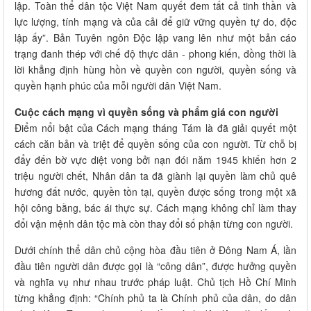
lập. Toàn thể dân tộc Việt Nam quyết đem tất cả tinh thần và
lực lượng, tính mạng và của cải để giữ vững quyền tự do, độc
lập ấy”. Bản Tuyên ngôn Độc lập vang lên như một bản cáo
trạng đanh thép với chế độ thực dân - phong kiến, đồng thời là
lời khẳng định hùng hồn về quyền con người, quyền sống và
quyền hạnh phúc của mỗi người dân Việt Nam.
Cuộc cách mạng vì quyền sống và phẩm giá con người
Điểm nổi bật của Cách mạng tháng Tám là đã giải quyết một
cách căn bản và triệt để quyền sống của con người. Từ chỗ bị
đẩy đến bờ vực diệt vong bởi nạn đói năm 1945 khiến hơn 2
triệu người chết, Nhân dân ta đã giành lại quyền làm chủ quê
hương đất nước, quyền tồn tại, quyền được sống trong một xã
hội công bằng, bác ái thực sự. Cách mạng không chỉ làm thay
đổi vận mệnh dân tộc mà còn thay đổi số phận từng con người.
Dưới chính thể dân chủ cộng hòa đầu tiên ở Đông Nam Á, lần
đầu tiên người dân được gọi là “công dân”, được hưởng quyền
và nghĩa vụ như nhau trước pháp luật. Chủ tịch Hồ Chí Minh
từng khẳng định: “Chính phủ ta là Chính phủ của dân, do dân