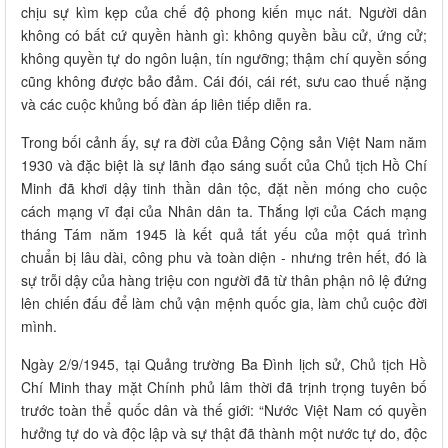
chịu sự kìm kẹp của chế độ phong kiến mục nát. Người dân
không có bất cứ quyền hành gì: không quyền bầu cử, ứng cử;
không quyền tự do ngôn luận, tín ngưỡng; thậm chí quyền sống
cũng không được bảo đảm. Cái đói, cái rét, sưu cao thuế nặng
và các cuộc khủng bố đàn áp liên tiếp diễn ra.
Trong bối cảnh ấy, sự ra đời của Đảng Cộng sản Việt Nam năm
1930 và đặc biệt là sự lãnh đạo sáng suốt của Chủ tịch Hồ Chí
Minh đã khơi dậy tinh thần dân tộc, đặt nền móng cho cuộc
cách mạng vĩ đại của Nhân dân ta. Thắng lợi của Cách mạng
tháng Tám năm 1945 là kết quả tất yếu của một quá trình
chuẩn bị lâu dài, công phu và toàn diện - nhưng trên hết, đó là
sự trỗi dậy của hàng triệu con người đã từ thân phận nô lệ đứng
lên chiến đấu để làm chủ vận mệnh quốc gia, làm chủ cuộc đời
mình.
Ngày 2/9/1945, tại Quảng trường Ba Đình lịch sử, Chủ tịch Hồ
Chí Minh thay mặt Chính phủ lâm thời đã trịnh trọng tuyên bố
trước toàn thể quốc dân và thế giới: “Nước Việt Nam có quyền
hưởng tự do và độc lập và sự thật đã thành một nước tự do, độc