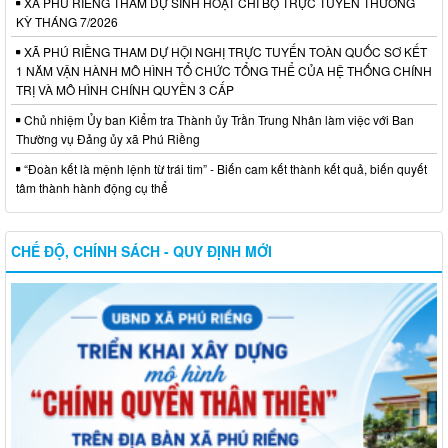
XÃ PHÚ RIỀNG THAM DỰ SINH HOẠT CHI BỘ TRỰC TUYẾN THƯỜNG
KỲ THÁNG 7/2026
XÃ PHÚ RIỀNG THAM DỰ HỘI NGHỊ TRỰC TUYẾN TOÀN QUỐC SƠ KẾT
1 NĂM VẬN HÀNH MÔ HÌNH TỔ CHỨC TỔNG THỂ CỦA HỆ THỐNG CHÍNH
TRỊ VÀ MÔ HÌNH CHÍNH QUYỀN 3 CẤP
Chủ nhiệm Ủy ban Kiểm tra Thành ủy Trần Trung Nhân làm việc với Ban
Thường vụ Đảng ủy xã Phú Riềng
“Đoàn kết là mệnh lệnh từ trái tim” - Biến cam kết thành kết quả, biến quyết
tâm thành hành động cụ thể
CHẾ ĐỘ, CHÍNH SÁCH - QUY ĐỊNH MỚI