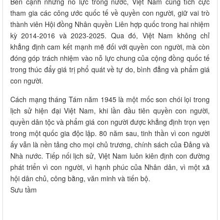
Bên cạnh những nỗ lực trong nước, Việt Nam cũng tích cực
tham gia các công ước quốc tế về quyền con người, giữ vai trò
thành viên Hội đồng Nhân quyền Liên hợp quốc trong hai nhiệm
kỳ 2014-2016 và 2023-2025. Qua đó, Việt Nam không chỉ
khẳng định cam kết mạnh mẽ đối với quyền con người, mà còn
đóng góp trách nhiệm vào nỗ lực chung của cộng đồng quốc tế
trong thúc đẩy giá trị phổ quát về tự do, bình đẳng và phẩm giá
con người.
Cách mạng tháng Tám năm 1945 là một mốc son chói lọi trong
lịch sử hiện đại Việt Nam, khi lần đầu tiên quyền con người,
quyền dân tộc và phẩm giá con người được khẳng định trọn vẹn
trong một quốc gia độc lập. 80 năm sau, tinh thần vì con người
ấy vẫn là nền tảng cho mọi chủ trương, chính sách của Đảng và
Nhà nước. Tiếp nối lịch sử, Việt Nam luôn kiên định con đường
phát triển vì con người, vì hạnh phúc của Nhân dân, vì một xã
hội dân chủ, công bằng, văn minh và tiến bộ.
Sưu tầm