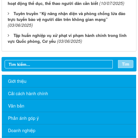
(10/07/2025)
hoạt động thể dục, thể thao người dân cần biết
Tuyên truyền “Kỹ năng nhận diện và phòng chống lừa đảo
trực tuyến bảo vệ người dân trên không gian mạng”
(03/06/2025)
Tập huấn nghiệp vụ xử phạt vi phạm hành chính trong lĩnh
(03/06/2025)
vực Quốc phòng, Cơ yếu
Tìm
Giới thiệu
Cải cách hành chính
Văn bản
CHƯƠNG TRÌNH LÀM VIỆC TUẦN CỦA THƯỜNG TRỰC
ĐẢNG ỦY (Từ ngày 12/01 đến ngày 16/01/2026)
Phản ánh góp ý
CHƯƠNG TRÌNH LÀM VIỆC TUẦN CỦA THƯỜNG TRỰC
ĐẢNG ỦY (Từ ngày 22/12/2025 đến ngày 26/12/2025)
Doanh nghiệp