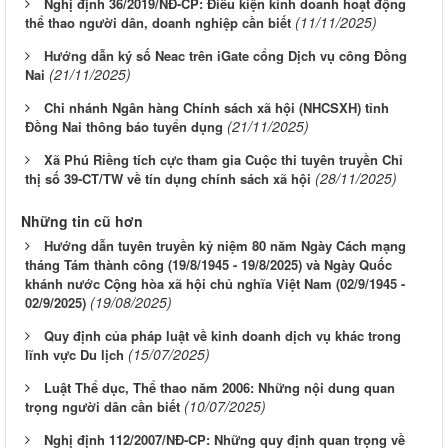
Nghị định 36/2019/NĐ-CP: Điều kiện kinh doanh hoạt động
(11/11/2025)
thể thao người dân, doanh nghiệp cần biết
Hướng dẫn ký số Neac trên iGate cổng Dịch vụ công Đồng
(21/11/2025)
Nai
Chi nhánh Ngân hàng Chính sách xã hội (NHCSXH) tỉnh
(21/11/2025)
Đồng Nai thông báo tuyển dụng
Xã Phú Riềng tích cực tham gia Cuộc thi tuyên truyền Chỉ
(28/11/2025)
thị số 39-CT/TW về tín dụng chính sách xã hội
Những tin cũ hơn
Hướng dẫn tuyên truyền kỷ niệm 80 năm Ngày Cách mạng
tháng Tám thành công (19/8/1945 - 19/8/2025) và Ngày Quốc
khánh nước Cộng hòa xã hội chủ nghĩa Việt Nam (02/9/1945 -
(19/08/2025)
02/9/2025)
Quy định của pháp luật về kinh doanh dịch vụ khác trong
(15/07/2025)
lĩnh vực Du lịch
Luật Thể dục, Thể thao năm 2006: Những nội dung quan
(10/07/2025)
trọng người dân cần biết
Nghị định 112/2007/NĐ-CP: Những quy định quan trọng về