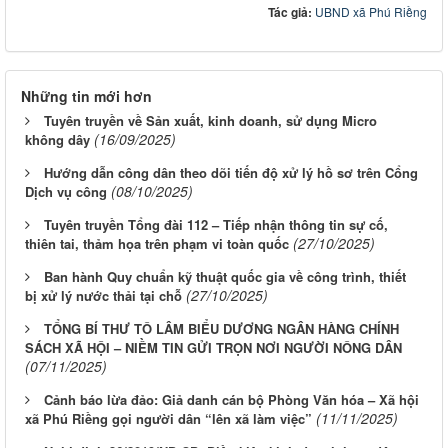
Tác giả:
UBND xã Phú Riềng
Những tin mới hơn
Tuyên truyền về Sản xuất, kinh doanh, sử dụng Micro
(16/09/2025)
không dây
Hướng dẫn công dân theo dõi tiến độ xử lý hồ sơ trên Cổng
(08/10/2025)
Dịch vụ công
Tuyên truyền Tổng đài 112 – Tiếp nhận thông tin sự cố,
(27/10/2025)
thiên tai, thảm họa trên phạm vi toàn quốc
Ban hành Quy chuẩn kỹ thuật quốc gia về công trình, thiết
(27/10/2025)
bị xử lý nước thải tại chỗ
TỔNG BÍ THƯ TÔ LÂM BIỂU DƯƠNG NGÂN HÀNG CHÍNH
SÁCH XÃ HỘI – NIỀM TIN GỬI TRỌN NƠI NGƯỜI NÔNG DÂN
(07/11/2025)
Cảnh báo lừa đảo: Giả danh cán bộ Phòng Văn hóa – Xã hội
(11/11/2025)
xã Phú Riềng gọi người dân “lên xã làm việc”