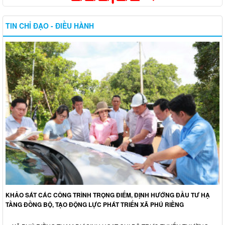
TIN CHỈ ĐẠO - ĐIỀU HÀNH
KHẢO SÁT CÁC CÔNG TRÌNH TRỌNG ĐIỂM, ĐỊNH HƯỚNG ĐẦU TƯ HẠ
TẦNG ĐỒNG BỘ, TẠO ĐỘNG LỰC PHÁT TRIỂN XÃ PHÚ RIỀNG