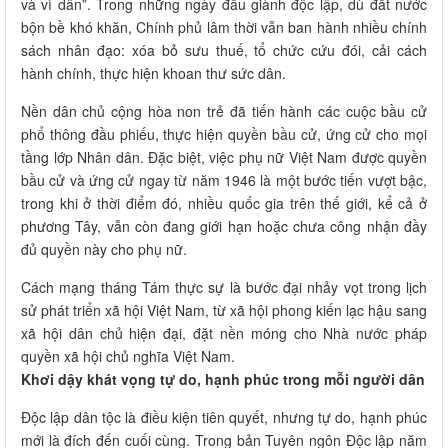
và vì dân”. Trong những ngày đầu giành độc lập, dù đất nước
bộn bề khó khăn, Chính phủ lâm thời vẫn ban hành nhiều chính
sách nhân đạo: xóa bỏ sưu thuế, tổ chức cứu đói, cải cách
hành chính, thực hiện khoan thư sức dân.
Nền dân chủ cộng hòa non trẻ đã tiến hành các cuộc bầu cử
phổ thông đầu phiếu, thực hiện quyền bầu cử, ứng cử cho mọi
tầng lớp Nhân dân. Đặc biệt, việc phụ nữ Việt Nam được quyền
bầu cử và ứng cử ngay từ năm 1946 là một bước tiến vượt bậc,
trong khi ở thời điểm đó, nhiều quốc gia trên thế giới, kể cả ở
phương Tây, vẫn còn đang giới hạn hoặc chưa công nhận đầy
đủ quyền này cho phụ nữ.
Cách mạng tháng Tám thực sự là bước đại nhảy vọt trong lịch
sử phát triển xã hội Việt Nam, từ xã hội phong kiến lạc hậu sang
xã hội dân chủ hiện đại, đặt nền móng cho Nhà nước pháp
quyền xã hội chủ nghĩa Việt Nam.
Khơi dậy khát vọng tự do, hạnh phúc trong mỗi người dân
Độc lập dân tộc là điều kiện tiên quyết, nhưng tự do, hạnh phúc
mới là đích đến cuối cùng. Trong bản Tuyên ngôn Độc lập năm