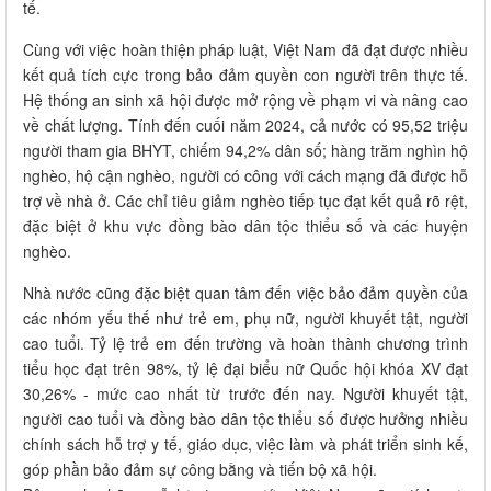
tế.
Cùng với việc hoàn thiện pháp luật, Việt Nam đã đạt được nhiều
kết quả tích cực trong bảo đảm quyền con người trên thực tế.
Hệ thống an sinh xã hội được mở rộng về phạm vi và nâng cao
về chất lượng. Tính đến cuối năm 2024, cả nước có 95,52 triệu
người tham gia BHYT, chiếm 94,2% dân số; hàng trăm nghìn hộ
nghèo, hộ cận nghèo, người có công với cách mạng đã được hỗ
trợ về nhà ở. Các chỉ tiêu giảm nghèo tiếp tục đạt kết quả rõ rệt,
đặc biệt ở khu vực đồng bào dân tộc thiểu số và các huyện
nghèo.
Nhà nước cũng đặc biệt quan tâm đến việc bảo đảm quyền của
các nhóm yếu thế như trẻ em, phụ nữ, người khuyết tật, người
cao tuổi. Tỷ lệ trẻ em đến trường và hoàn thành chương trình
tiểu học đạt trên 98%, tỷ lệ đại biểu nữ Quốc hội khóa XV đạt
30,26% - mức cao nhất từ trước đến nay. Người khuyết tật,
người cao tuổi và đồng bào dân tộc thiểu số được hưởng nhiều
chính sách hỗ trợ y tế, giáo dục, việc làm và phát triển sinh kế,
góp phần bảo đảm sự công bằng và tiến bộ xã hội.