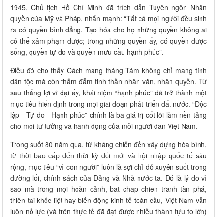
1945, Chủ tịch Hồ Chí Minh đã trích dẫn Tuyên ngôn Nhân
quyền của Mỹ và Pháp, nhấn mạnh: “Tất cả mọi người đều sinh
ra có quyền bình đẳng. Tạo hóa cho họ những quyền không ai
có thể xâm phạm được; trong những quyền ấy, có quyền được
sống, quyền tự do và quyền mưu cầu hạnh phúc”.
Điều đó cho thấy Cách mạng tháng Tám không chỉ mang tính
dân tộc mà còn thấm đẫm tinh thần nhân văn, nhân quyền. Từ
sau thắng lợi vĩ đại ấy, khái niệm “hạnh phúc” đã trở thành một
mục tiêu hiến định trong mọi giai đoạn phát triển đất nước. “Độc
lập - Tự do - Hạnh phúc” chính là ba giá trị cốt lõi làm nền tảng
cho mọi tư tưởng và hành động của mỗi người dân Việt Nam.
Trong suốt 80 năm qua, từ kháng chiến đến xây dựng hòa bình,
từ thời bao cấp đến thời kỳ đổi mới và hội nhập quốc tế sâu
rộng, mục tiêu “vì con người” luôn là sợi chỉ đỏ xuyên suốt trong
đường lối, chính sách của Đảng và Nhà nước ta. Đó là lý do vì
sao mà trong mọi hoàn cảnh, bất chấp chiến tranh tàn phá,
thiên tai khốc liệt hay biến động kinh tế toàn cầu, Việt Nam vẫn
luôn nỗ lực (và trên thực tế đã đạt được nhiều thành tựu to lớn)