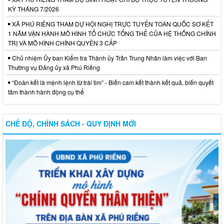
KỲ THÁNG 7/2026
XÃ PHÚ RIỀNG THAM DỰ HỘI NGHỊ TRỰC TUYẾN TOÀN QUỐC SƠ KẾT
1 NĂM VẬN HÀNH MÔ HÌNH TỔ CHỨC TỔNG THỂ CỦA HỆ THỐNG CHÍNH
TRỊ VÀ MÔ HÌNH CHÍNH QUYỀN 3 CẤP
Chủ nhiệm Ủy ban Kiểm tra Thành ủy Trần Trung Nhân làm việc với Ban
Thường vụ Đảng ủy xã Phú Riềng
“Đoàn kết là mệnh lệnh từ trái tim” - Biến cam kết thành kết quả, biến quyết
tâm thành hành động cụ thể
CHẾ ĐỘ, CHÍNH SÁCH - QUY ĐỊNH MỚI