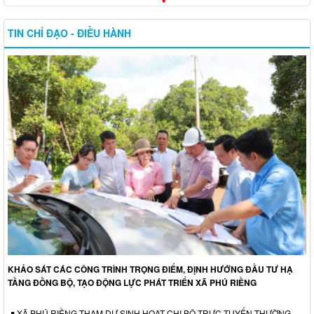
TIN CHỈ ĐẠO - ĐIỀU HÀNH
KHẢO SÁT CÁC CÔNG TRÌNH TRỌNG ĐIỂM, ĐỊNH HƯỚNG ĐẦU TƯ HẠ
TẦNG ĐỒNG BỘ, TẠO ĐỘNG LỰC PHÁT TRIỂN XÃ PHÚ RIỀNG
XÃ PHÚ RIỀNG THAM DỰ SINH HOẠT CHI BỘ TRỰC TUYẾN THƯỜNG