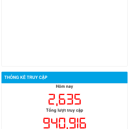
kiệm, bảo vệ sản xuất nông nghiệp
XÃ PHÚ RIỀNG TRIỂN KHAI RÀ SOÁT, ĐỀ XUẤT THÀNH LẬP
CÁC CÂU LẠC BỘ VĂN HÓA, VĂN NGHỆ VÀ THỂ DỤC, THỂ
THAO TẠI CÁC THÔN
XÃ PHÚ RIỀNG CÔNG BỐ KẾT QUẢ SẮP XẾP THÔN THEO
NGHỊ QUYẾT SỐ 20/NQ-HĐND NGÀY 29/6/2026
THÔNG BÁO NIÊM YẾT CÔNG KHAI KẾT QUẢ XÉT DUYỆT
CHÍNH SÁCH TRỢ GIÚP XÃ HỘI ĐỐI VỚI ĐỐI TƯỢNG BẢO
TRỢ XÃ HỘI
THỐNG KÊ TRUY CẬP
Hôm nay
2,635
Tổng lượt truy cập
940,916