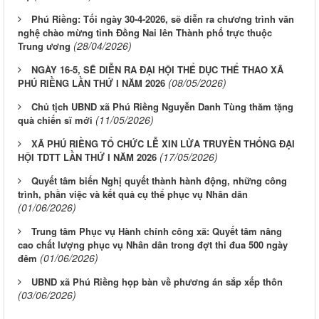
Phú Riềng: Tối ngày 30-4-2026, sẽ diễn ra chương trình văn
nghệ chào mừng tỉnh Đồng Nai lên Thành phố trực thuộc
(28/04/2026)
Trung ương
NGÀY 16-5, SẼ DIỄN RA ĐẠI HỘI THỂ DỤC THỂ THAO XÃ
(08/05/2026)
PHÚ RIỀNG LẦN THỨ I NĂM 2026
Chủ tịch UBND xã Phú Riềng Nguyễn Danh Tùng thăm tặng
(11/05/2026)
quà chiến sĩ mới
XÃ PHÚ RIỀNG TỔ CHỨC LỄ XIN LỬA TRUYỀN THỐNG ĐẠI
(17/05/2026)
HỘI TDTT LẦN THỨ I NĂM 2026
Quyết tâm biến Nghị quyết thành hành động, những công
trình, phần việc và kết quả cụ thể phục vụ Nhân dân
(01/06/2026)
Trung tâm Phục vụ Hành chính công xã: Quyết tâm nâng
cao chất lượng phục vụ Nhân dân trong đợt thi đua 500 ngày
(01/06/2026)
đêm
UBND xã Phú Riềng họp bàn về phương án sắp xếp thôn
(03/06/2026)