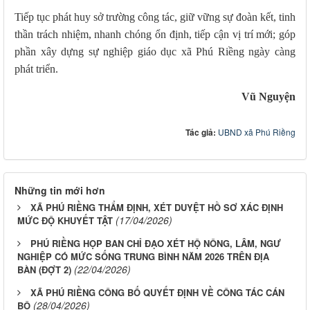
Tiếp tục phát huy sở trường công tác, giữ vững sự đoàn kết, tinh
thần trách nhiệm, nhanh chóng ổn định, tiếp cận vị trí mới; góp
phần xây dựng sự nghiệp giáo dục xã Phú Riềng ngày càng
phát triển.
Vũ Nguyện
Tác giả:
UBND xã Phú Riềng
Những tin mới hơn
XÃ PHÚ RIỀNG THẨM ĐỊNH, XÉT DUYỆT HỒ SƠ XÁC ĐỊNH
(17/04/2026)
MỨC ĐỘ KHUYẾT TẬT
PHÚ RIỀNG HỌP BAN CHỈ ĐẠO XÉT HỘ NÔNG, LÂM, NGƯ
NGHIỆP CÓ MỨC SỐNG TRUNG BÌNH NĂM 2026 TRÊN ĐỊA
(22/04/2026)
BÀN (ĐỢT 2)
XÃ PHÚ RIỀNG CÔNG BỐ QUYẾT ĐỊNH VỀ CÔNG TÁC CÁN
(28/04/2026)
BỘ