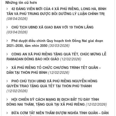
Những tin cũ hơn
42 ĐẢNG VIÊN MỚI CỦA 4 XÃ PHÚ RIỀNG, LONG HÀ, BÌNH
TÂN VÀ PHÚ TRUNG ĐƯỢC BỒI DƯỠNG LÝ LUẬN CHÍNH TRỊ
(08/04/2026)
CHỦ TỊCH UBND XÃ GIAO BAN VỚI 19 THÔN LẮNG
(03/04/2026)
Phê duyệt điều chỉnh Quy hoạch tỉnh Đồng Nai giai đoạn
(30/03/2026)
2021–2030, tầm nhìn 2050
CÔNG AN XÃ PHÚ RIỀNG TẶNG QUÀ TẾT, CHÚC MỪNG LỄ
(12/02/2026)
RAMADAN ĐỒNG BÀO HỒI GIÁO
XÃ PHÚ RIỀNG TỔ CHỨC CHƯƠNG TRÌNH TẾT QUÂN –
(12/02/2026)
DÂN TẠI THÔN PHÚ BÌNH
PHÓ CHỦ TỊCH UBND XÃ PHÚ RIỀNG NGUYỄN HỒNG
QUYÊN TRAO TẶNG QUÀ TẾT TẠI THÔN PHÚ THÀNH
(12/02/2026)
HỘI CHIẾN SỸ CÁCH MẠNG BỊ ĐỊCH BẮT TÙ ĐÀY TỈNH
(12/02/2026)
ĐỒNG NAI THĂM, TẶNG QUÀ TẠI XÃ PHÚ RIỀNG
BỮA CƠM TẤT NIÊN THẮM ĐƯỢM NGHĨA TÌNH QUÂN – DÂN