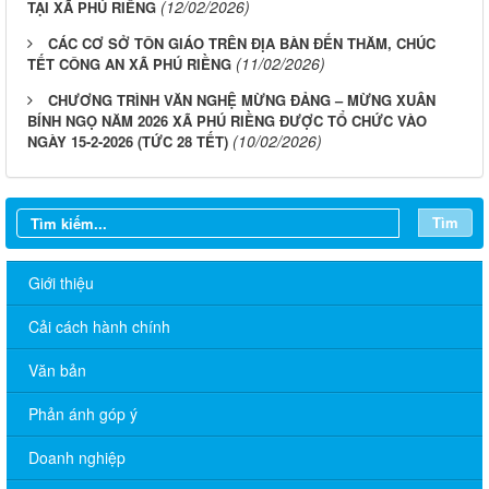
(12/02/2026)
TẠI XÃ PHÚ RIỀNG
CÁC CƠ SỞ TÔN GIÁO TRÊN ĐỊA BÀN ĐẾN THĂM, CHÚC
(11/02/2026)
TẾT CÔNG AN XÃ PHÚ RIỀNG
CHƯƠNG TRÌNH VĂN NGHỆ MỪNG ĐẢNG – MỪNG XUÂN
BÍNH NGỌ NĂM 2026 XÃ PHÚ RIỀNG ĐƯỢC TỔ CHỨC VÀO
(10/02/2026)
NGÀY 15-2-2026 (TỨC 28 TẾT)
Tìm
Giới thiệu
Cải cách hành chính
Văn bản
Phản ánh góp ý
Doanh nghiệp