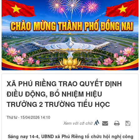
XÃ PHÚ RIỀNG TRAO QUYẾT ĐỊNH
ĐIỀU ĐỘNG, BỔ NHIỆM HIỆU
TRƯỞNG 2 TRƯỜNG TIỂU HỌC
Thứ tư - 15/04/2026 14:10
Xem với cỡ chữ
Sáng nay 14-4, UBND xã Phú Riềng tổ chức hội nghị công