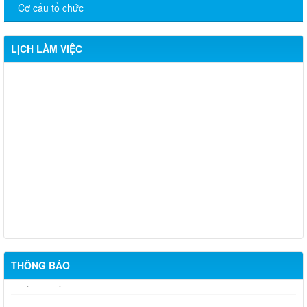
Cơ cấu tổ chức
LỊCH LÀM VIỆC
CHƯƠNG TRÌNH LÀM VIỆC TUẦN CỦA THƯỜNG TRỰC
ĐẢNG ỦY (Từ ngày 12/01 đến ngày 16/01/2026)
CHƯƠNG TRÌNH LÀM VIỆC TUẦN CỦA THƯỜNG TRỰC
ĐẢNG ỦY (Từ ngày 22/12/2025 đến ngày 26/12/2025)
CHƯƠNG TRÌNH LÀM VIỆC TUẦN CỦA THƯỜNG TRỰC
ĐẢNG ỦY (Từ ngày 08/12/2025 đến ngày 12/12/2025)
CHƯƠNG TRÌNH LÀM VIỆC TUẦN CỦA THƯỜNG TRỰC
ĐẢNG ỦY (Từ ngày 24/11/2025 đến ngày 28/11/2025)
THÔNG BÁO
Chủ động ứng phó hiện tượng El Nino – Sử dụng nước tiết