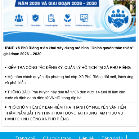
UBND xã Phú Riềng triển khai xây dựng mô hình "Chính quyền thân thiện"
giai đoạn 2026 – 2030
KIỂM TRA CÔNG TÁC ĐĂNG KÝ, QUẢN LÝ HỘ TỊCH TẠI XÃ PHÚ RIỀNG
Một năm chính quyền địa phương hai cấp: Xã Phú Riềng đổi mới, thích ứng
và phát triển
THÔNG BÁO: Phụ huynh hãy đưa trẻ từ 06 đến dưới 14 tuổi đi làm căn
cước và định danh điện tử VNeID trong dịp hè
PHÓ CHỦ NHIỆM ỦY BAN KIỂM TRA THÀNH ỦY NGUYỄN VĂN TIẾN
THĂM, NẮM BẮT TÌNH HÌNH HOẠT ĐỘNG TẠI TRUNG TÂM PHỤC VỤ
HÀNH CHÍNH CÔNG XÃ PHÚ RIỀNG
Trang chủ
Cấu trúc trang
Liên hệ
Đăng nhập