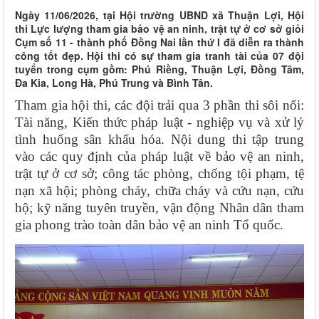
Ngày 11/06/2026, tại Hội trường UBND xã Thuận Lợi, Hội
thi Lực lượng tham gia bảo vệ an ninh, trật tự ở cơ sở giỏi
Cụm số 11 - thành phố Đồng Nai lần thứ I đã diễn ra thành
công tốt đẹp. Hội thi có sự tham gia tranh tài của 07 đội
tuyển trong cụm gồm: Phú Riềng, Thuận Lợi, Đồng Tâm,
Đa Kia, Long Hà, Phú Trung và Bình Tân.
Tham gia hội thi, các đội trải qua 3 phần thi sôi nổi:
Tài năng, Kiến thức pháp luật - nghiệp vụ và xử lý
tình huống sân khấu hóa. Nội dung thi tập trung
vào các quy định của pháp luật về bảo vệ an ninh,
trật tự ở cơ sở; công tác phòng, chống tội phạm, tệ
nạn xã hội; phòng cháy, chữa cháy và cứu nạn, cứu
hộ; kỹ năng tuyên truyền, vận động Nhân dân tham
gia phong trào toàn dân bảo vệ an ninh Tổ quốc.