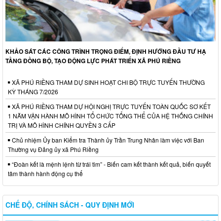
KHẢO SÁT CÁC CÔNG TRÌNH TRỌNG ĐIỂM, ĐỊNH HƯỚNG ĐẦU TƯ HẠ
TẦNG ĐỒNG BỘ, TẠO ĐỘNG LỰC PHÁT TRIỂN XÃ PHÚ RIỀNG
XÃ PHÚ RIỀNG THAM DỰ SINH HOẠT CHI BỘ TRỰC TUYẾN THƯỜNG
KỲ THÁNG 7/2026
XÃ PHÚ RIỀNG THAM DỰ HỘI NGHỊ TRỰC TUYẾN TOÀN QUỐC SƠ KẾT
1 NĂM VẬN HÀNH MÔ HÌNH TỔ CHỨC TỔNG THỂ CỦA HỆ THỐNG CHÍNH
TRỊ VÀ MÔ HÌNH CHÍNH QUYỀN 3 CẤP
Chủ nhiệm Ủy ban Kiểm tra Thành ủy Trần Trung Nhân làm việc với Ban
Thường vụ Đảng ủy xã Phú Riềng
“Đoàn kết là mệnh lệnh từ trái tim” - Biến cam kết thành kết quả, biến quyết
tâm thành hành động cụ thể
CHẾ ĐỘ, CHÍNH SÁCH - QUY ĐỊNH MỚI