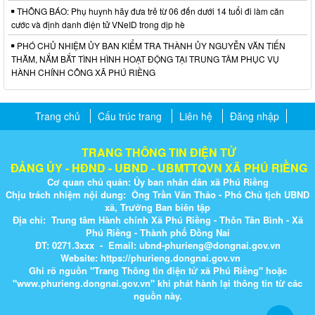
THÔNG BÁO: Phụ huynh hãy đưa trẻ từ 06 đến dưới 14 tuổi đi làm căn
cước và định danh điện tử VNeID trong dịp hè
PHÓ CHỦ NHIỆM ỦY BAN KIỂM TRA THÀNH ỦY NGUYỄN VĂN TIẾN
THĂM, NẮM BẮT TÌNH HÌNH HOẠT ĐỘNG TẠI TRUNG TÂM PHỤC VỤ
HÀNH CHÍNH CÔNG XÃ PHÚ RIỀNG
Trang chủ
Cấu trúc trang
Liên hệ
Đăng nhập
TRANG THÔNG TIN ĐIỆN TỬ
ĐẢNG ỦY - HĐND - UBND - UBMTTQVN XÃ PHÚ RIỀNG
Cơ quan chủ quản: Ủy ban nhân dân xã Phú Riềng
Chịu trách nhiệm nội dung: Ông Trần Văn Thảo - Phó Chủ tịch UBND
xã, Trưởng Ban biên tập
Địa chỉ: Trung tâm Hành chính Xã Phú Riềng - Thôn Tân Bình - Xã
Phú Riềng - Thành phố Đồng Nai
ĐT: 0271.3xxx - Email: ubnd-phurieng@dongnai.gov.vn​
Website:
https://phurieng.dongnai.gov.vn
Ghi rõ nguồn "Trang Thông tin điện tử xã Phú Riềng" hoặc
"
www.phurieng.dongnai.g​ov.vn
" khi ​phát hành lại thông tin từ các
nguồn này.​