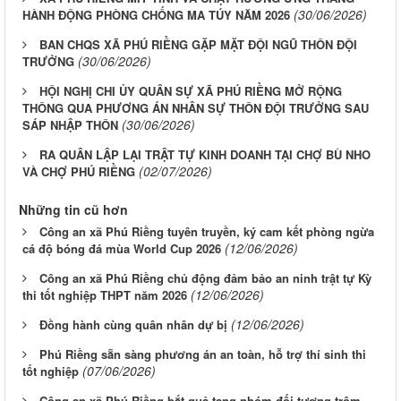
(30/06/2026)
HÀNH ĐỘNG PHÒNG CHỐNG MA TÚY NĂM 2026
BAN CHQS XÃ PHÚ RIỀNG GẶP MẶT ĐỘI NGŨ THÔN ĐỘI
(30/06/2026)
TRƯỞNG
HỘI NGHỊ CHI ỦY QUÂN SỰ XÃ PHÚ RIỀNG MỞ RỘNG
THÔNG QUA PHƯƠNG ÁN NHÂN SỰ THÔN ĐỘI TRƯỞNG SAU
(30/06/2026)
SÁP NHẬP THÔN
RA QUÂN LẬP LẠI TRẬT TỰ KINH DOANH TẠI CHỢ BÙ NHO
(02/07/2026)
VÀ CHỢ PHÚ RIỀNG
Những tin cũ hơn
Công an xã Phú Riềng tuyên truyền, ký cam kết phòng ngừa
(12/06/2026)
cá độ bóng đá mùa World Cup 2026
Công an xã Phú Riềng chủ động đảm bảo an ninh trật tự Kỳ
(12/06/2026)
thi tốt nghiệp THPT năm 2026
(12/06/2026)
Đồng hành cùng quân nhân dự bị
Phú Riềng sẵn sàng phương án an toàn, hỗ trợ thí sinh thi
(07/06/2026)
tốt nghiệp
Công an xã Phú Riềng bắt quả tang nhóm đối tượng trộm