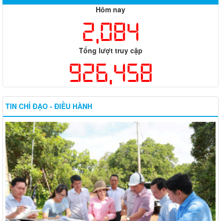
Hôm nay
2,084
Tổng lượt truy cập
926,458
TIN CHỈ ĐẠO - ĐIỀU HÀNH