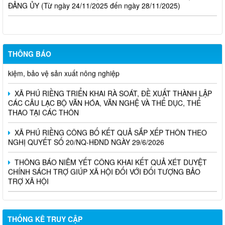
THÔNG BÁO
Chủ động ứng phó hiện tượng El Nino – Sử dụng nước tiết
kiệm, bảo vệ sản xuất nông nghiệp
XÃ PHÚ RIỀNG TRIỂN KHAI RÀ SOÁT, ĐỀ XUẤT THÀNH LẬP
CÁC CÂU LẠC BỘ VĂN HÓA, VĂN NGHỆ VÀ THỂ DỤC, THỂ
THAO TẠI CÁC THÔN
XÃ PHÚ RIỀNG CÔNG BỐ KẾT QUẢ SẮP XẾP THÔN THEO
NGHỊ QUYẾT SỐ 20/NQ-HĐND NGÀY 29/6/2026
THÔNG BÁO NIÊM YẾT CÔNG KHAI KẾT QUẢ XÉT DUYỆT
CHÍNH SÁCH TRỢ GIÚP XÃ HỘI ĐỐI VỚI ĐỐI TƯỢNG BẢO
TRỢ XÃ HỘI
THỐNG KÊ TRUY CẬP