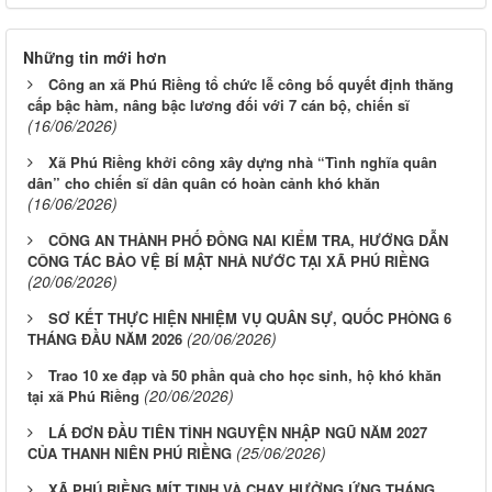
Những tin mới hơn
Công an xã Phú Riềng tổ chức lễ công bố quyết định thăng
cấp bậc hàm, nâng bậc lương đối với 7 cán bộ, chiến sĩ
(16/06/2026)
Xã Phú Riềng khởi công xây dựng nhà “Tình nghĩa quân
dân” cho chiến sĩ dân quân có hoàn cảnh khó khăn
(16/06/2026)
CÔNG AN THÀNH PHỐ ĐỒNG NAI KIỂM TRA, HƯỚNG DẪN
CÔNG TÁC BẢO VỆ BÍ MẬT NHÀ NƯỚC TẠI XÃ PHÚ RIỀNG
(20/06/2026)
SƠ KẾT THỰC HIỆN NHIỆM VỤ QUÂN SỰ, QUỐC PHÒNG 6
(20/06/2026)
THÁNG ĐẦU NĂM 2026
Trao 10 xe đạp và 50 phần quà cho học sinh, hộ khó khăn
(20/06/2026)
tại xã Phú Riềng
LÁ ĐƠN ĐẦU TIÊN TÌNH NGUYỆN NHẬP NGŨ NĂM 2027
(25/06/2026)
CỦA THANH NIÊN PHÚ RIỀNG
XÃ PHÚ RIỀNG MÍT TINH VÀ CHẠY HƯỞNG ỨNG THÁNG