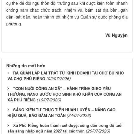
cụ thể để đội ngũ thôn đội trưởng sau khi được kiện toàn nhanh
chóng nắm chắc chức trách, nhiệm vụ, bám sát địa bàn, gần
dân, sát dân, hoàn thành tốt nhiệm vụ Quân sự quốc phòng địa
phương
Vũ Nguyện
Những tin mới hơn
RA QUÂN LẬP LẠI TRẬT TỰ KINH DOANH TẠI CHỢ BÙ NHO
(02/07/2026)
VÀ CHỢ PHÚ RIỀNG
“CON NUÔI CÔNG AN XÃ” – HÀNH TRÌNH GIEO YÊU
THƯƠNG, NÂNG BƯỚC HỌC SINH KHÓ KHĂN CỦA CÔNG AN
(16/07/2026)
XÃ PHÚ RIỀNG
SÁNG KIẾN TỪ THỰC TIỄN HUẤN LUYỆN – NÂNG CAO
(24/07/2026)
HIỆU QUẢ, BẢO ĐẢM AN TOÀN
Xã Phú Riềng hoàn thành xét duyệt công dân trong độ tuổi
(26/07/2026)
sẵn sàng nhập ngũ năm 2027 tại các thôn