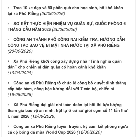
Trao 10 xe đạp và 50 phần quà cho học sinh, hộ khó khăn
(20/06/2026)
tại xã Phú Riềng
SƠ KẾT THỰC HIỆN NHIỆM VỤ QUÂN SỰ, QUỐC PHÒNG 6
(20/06/2026)
THÁNG ĐẦU NĂM 2026
CÔNG AN THÀNH PHỐ ĐỒNG NAI KIỂM TRA, HƯỚNG DẪN
CÔNG TÁC BẢO VỆ BÍ MẬT NHÀ NƯỚC TẠI XÃ PHÚ RIỀNG
(20/06/2026)
Xã Phú Riềng khởi công xây dựng nhà “Tình nghĩa quân
dân” cho chiến sĩ dân quân có hoàn cảnh khó khăn
(16/06/2026)
Công an xã Phú Riềng tổ chức lễ công bố quyết định thăng
cấp bậc hàm, nâng bậc lương đối với 7 cán bộ, chiến sĩ
(16/06/2026)
Xã Phú Riềng đạt giải nhì toàn đoàn tại hội thi lực lượng
tham gia bảo vệ an ninh, trật tự ở cơ sở giỏi cụm số 11 lần thứ
(12/06/2026)
I, năm 2026
Công an xã Phú Riềng tuyên truyền, ký cam kết phòng ngừa
(12/06/2026)
cá độ bóng đá mùa World Cup 2026