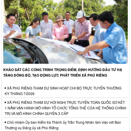
KHẢO SÁT CÁC CÔNG TRÌNH TRỌNG ĐIỂM, ĐỊNH HƯỚNG ĐẦU TƯ HẠ
TẦNG ĐỒNG BỘ, TẠO ĐỘNG LỰC PHÁT TRIỂN XÃ PHÚ RIỀNG
XÃ PHÚ RIỀNG THAM DỰ SINH HOẠT CHI BỘ TRỰC TUYẾN THƯỜNG
KỲ THÁNG 7/2026
XÃ PHÚ RIỀNG THAM DỰ HỘI NGHỊ TRỰC TUYẾN TOÀN QUỐC SƠ KẾT
1 NĂM VẬN HÀNH MÔ HÌNH TỔ CHỨC TỔNG THỂ CỦA HỆ THỐNG CHÍNH
TRỊ VÀ MÔ HÌNH CHÍNH QUYỀN 3 CẤP
Chủ nhiệm Ủy ban Kiểm tra Thành ủy Trần Trung Nhân làm việc với Ban
Thường vụ Đảng ủy xã Phú Riềng