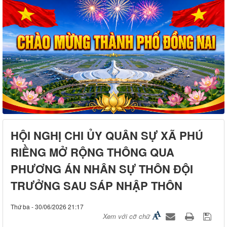
HỘI NGHỊ CHI ỦY QUÂN SỰ XÃ PHÚ
RIỀNG MỞ RỘNG THÔNG QUA
PHƯƠNG ÁN NHÂN SỰ THÔN ĐỘI
TRƯỞNG SAU SÁP NHẬP THÔN
Thứ ba - 30/06/2026 21:17
Xem với cỡ chữ