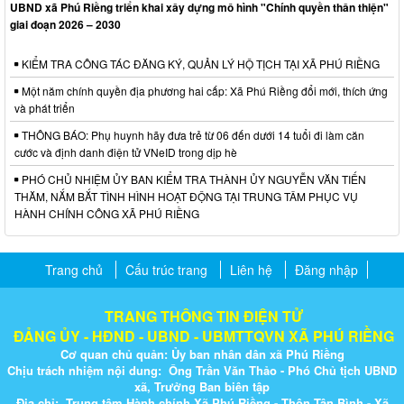
UBND xã Phú Riềng triển khai xây dựng mô hình "Chính quyền thân thiện"
giai đoạn 2026 – 2030
KIỂM TRA CÔNG TÁC ĐĂNG KÝ, QUẢN LÝ HỘ TỊCH TẠI XÃ PHÚ RIỀNG
Một năm chính quyền địa phương hai cấp: Xã Phú Riềng đổi mới, thích ứng
và phát triển
THÔNG BÁO: Phụ huynh hãy đưa trẻ từ 06 đến dưới 14 tuổi đi làm căn
cước và định danh điện tử VNeID trong dịp hè
PHÓ CHỦ NHIỆM ỦY BAN KIỂM TRA THÀNH ỦY NGUYỄN VĂN TIẾN
THĂM, NẮM BẮT TÌNH HÌNH HOẠT ĐỘNG TẠI TRUNG TÂM PHỤC VỤ
HÀNH CHÍNH CÔNG XÃ PHÚ RIỀNG
Trang chủ
Cấu trúc trang
Liên hệ
Đăng nhập
TRANG THÔNG TIN ĐIỆN TỬ
ĐẢNG ỦY - HĐND - UBND - UBMTTQVN XÃ PHÚ RIỀNG
Cơ quan chủ quản: Ủy ban nhân dân xã Phú Riềng
Chịu trách nhiệm nội dung: Ông Trần Văn Thảo - Phó Chủ tịch UBND
xã, Trưởng Ban biên tập
Địa chỉ: Trung tâm Hành chính Xã Phú Riềng - Thôn Tân Bình - Xã