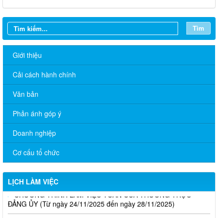
Tìm
Giới thiệu
Cải cách hành chính
Văn bản
CHƯƠNG TRÌNH LÀM VIỆC TUẦN CỦA THƯỜNG TRỰC
ĐẢNG ỦY (Từ ngày 12/01 đến ngày 16/01/2026)
Phản ánh góp ý
CHƯƠNG TRÌNH LÀM VIỆC TUẦN CỦA THƯỜNG TRỰC
Doanh nghiệp
ĐẢNG ỦY (Từ ngày 22/12/2025 đến ngày 26/12/2025)
Cơ cấu tổ chức
CHƯƠNG TRÌNH LÀM VIỆC TUẦN CỦA THƯỜNG TRỰC
ĐẢNG ỦY (Từ ngày 08/12/2025 đến ngày 12/12/2025)
LỊCH LÀM VIỆC
CHƯƠNG TRÌNH LÀM VIỆC TUẦN CỦA THƯỜNG TRỰC
ĐẢNG ỦY (Từ ngày 24/11/2025 đến ngày 28/11/2025)