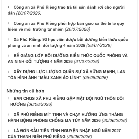
Công an xã Phú Riềng trao trả tài sản đánh rơi cho người
(26/07/2026)
dân
Công an xã Phú Riềng phối hợp bàn giao cá thể tê tê quý
(26/07/2026)
hiếm về môi trường tự nhiên
Xã Phú Riềng: 93 học viên được bồi dưỡng kiến thức quốc
(28/07/2026)
phòng và an ninh đối tượng 4 năm 2026
BẾ GIẢNG LỚP BỒI DƯỠNG KIẾN THỨC QUỐC PHÒNG VÀ
(31/07/2026)
AN NINH ĐỐI TƯỢNG 4 NĂM 2026
XÂY DỰNG LỰC LƯỢNG QUÂN SỰ XÃ VỮNG MẠNH, LAN
(05/08/2026)
TỎA HÌNH ẢNH “MÀU XANH ÁO LÍNH”
Những tin cũ hơn
BAN CHQS XÃ PHÚ RIỀNG GẶP MẶT ĐỘI NGŨ THÔN ĐỘI
(30/06/2026)
TRƯỞNG
XÃ PHÚ RIỀNG MÍT TINH VÀ CHẠY HƯỞNG ỨNG THÁNG
(30/06/2026)
HÀNH ĐỘNG PHÒNG CHỐNG MA TÚY NĂM 2026
LÁ ĐƠN ĐẦU TIÊN TÌNH NGUYỆN NHẬP NGŨ NĂM 2027
(25/06/2026)
CỦA THANH NIÊN PHÚ RIỀNG