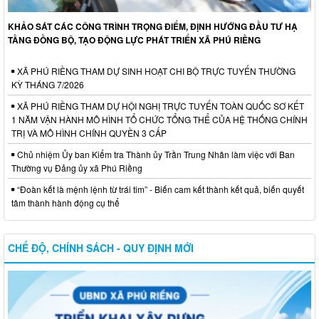
KHẢO SÁT CÁC CÔNG TRÌNH TRỌNG ĐIỂM, ĐỊNH HƯỚNG ĐẦU TƯ HẠ
TẦNG ĐỒNG BỘ, TẠO ĐỘNG LỰC PHÁT TRIỂN XÃ PHÚ RIỀNG
XÃ PHÚ RIỀNG THAM DỰ SINH HOẠT CHI BỘ TRỰC TUYẾN THƯỜNG
KỲ THÁNG 7/2026
XÃ PHÚ RIỀNG THAM DỰ HỘI NGHỊ TRỰC TUYẾN TOÀN QUỐC SƠ KẾT
1 NĂM VẬN HÀNH MÔ HÌNH TỔ CHỨC TỔNG THỂ CỦA HỆ THỐNG CHÍNH
TRỊ VÀ MÔ HÌNH CHÍNH QUYỀN 3 CẤP
Chủ nhiệm Ủy ban Kiểm tra Thành ủy Trần Trung Nhân làm việc với Ban
Thường vụ Đảng ủy xã Phú Riềng
“Đoàn kết là mệnh lệnh từ trái tim” - Biến cam kết thành kết quả, biến quyết
tâm thành hành động cụ thể
CHẾ ĐỘ, CHÍNH SÁCH - QUY ĐỊNH MỚI