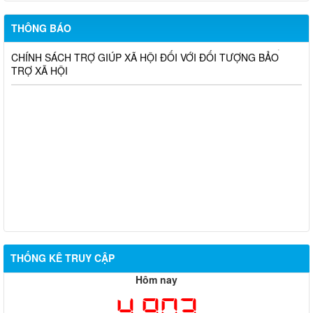
NGHỊ QUYẾT SỐ 20/NQ-HĐND NGÀY 29/6/2026
THÔNG BÁO
THÔNG BÁO NIÊM YẾT CÔNG KHAI KẾT QUẢ XÉT DUYỆT
CHÍNH SÁCH TRỢ GIÚP XÃ HỘI ĐỐI VỚI ĐỐI TƯỢNG BẢO
TRỢ XÃ HỘI
THỐNG KÊ TRUY CẬP
Hôm nay
4,903