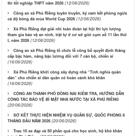
(12/06/2026)
thi tốt nghiệp THPT năm 2026
Công an xã Phú Riềng tuyên truyền, ký cam kết phòng ngừa
(12/06/2026)
cá độ bóng đá mùa World Cup 2026
Xã Phú Riềng đạt giải nhì toàn đoàn tại hội thi lực lượng
tham gia bảo vệ an ninh, trật tự ở cơ sở giỏi cụm số 11 lần thứ
(12/06/2026)
I, năm 2026
Công an xã Phú Riềng tổ chức lễ công bố quyết định thăng
cấp bậc hàm, nâng bậc lương đối với 7 cán bộ, chiến sĩ
(16/06/2026)
Xã Phú Riềng khởi công xây dựng nhà “Tình nghĩa quân
dân” cho chiến sĩ dân quân có hoàn cảnh khó khăn
(16/06/2026)
CÔNG AN THÀNH PHỐ ĐỒNG NAI KIỂM TRA, HƯỚNG DẪN
CÔNG TÁC BẢO VỆ BÍ MẬT NHÀ NƯỚC TẠI XÃ PHÚ RIỀNG
(20/06/2026)
SƠ KẾT THỰC HIỆN NHIỆM VỤ QUÂN SỰ, QUỐC PHÒNG 6
(20/06/2026)
THÁNG ĐẦU NĂM 2026
Trao 10 xe đạp và 50 phần quà cho học sinh, hộ khó khăn