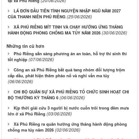
(20/06/2026)
tại xã Phú Riềng
LÁ ĐƠN ĐẦU TIÊN TÌNH NGUYỆN NHẬP NGŨ NĂM 2027
(25/06/2026)
CỦA THANH NIÊN PHÚ RIỀNG
XÃ PHÚ RIỀNG MÍT TINH VÀ CHẠY HƯỞNG ỨNG THÁNG
(30/06/2026)
HÀNH ĐỘNG PHÒNG CHỐNG MA TÚY NĂM 2026
Những tin cũ hơn
Phú Riềng sẵn sàng phương án an toàn, hỗ trợ thí sinh thi
(07/06/2026)
tốt nghiệp
Công an xã Phú Riềng bắt quả tang nhóm đối tượng trộm
cắp dầu, phát hiện thêm pháo nổ và nghi vấn ma túy
(06/06/2026)
CHI BỘ QUÂN SỰ XÃ PHÚ RIỀNG TỔ CHỨC SINH HOẠT CHI
(06/06/2026)
BỘ THƯỜNG KỲ THÁNG 6
Kịp thời giải cứu 3 người bị nước cuốn trôi trong đêm mưa
(03/06/2026)
lớn ở xã Phú Riềng
Xã Phú Riềng ra quân hưởng ứng tháng hành động phòng
(02/06/2026)
chống ma túy năm 2026