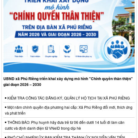
UBND xã Phú Riềng triển khai xây dựng mô hình "Chính quyền thân thiện"
giai đoạn 2026 – 2030
KIỂM TRA CÔNG TÁC ĐĂNG KÝ, QUẢN LÝ HỘ TỊCH TẠI XÃ PHÚ RIỀNG
Một năm chính quyền địa phương hai cấp: Xã Phú Riềng đổi mới, thích ứng
và phát triển
THÔNG BÁO: Phụ huynh hãy đưa trẻ từ 06 đến dưới 14 tuổi đi làm căn
cước và định danh điện tử VNeID trong dịp hè
PHÓ CHỦ NHIỆM ỦY BAN KIỂM TRA THÀNH ỦY NGUYỄN VĂN TIẾN