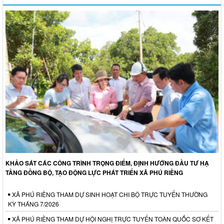
KHẢO SÁT CÁC CÔNG TRÌNH TRỌNG ĐIỂM, ĐỊNH HƯỚNG ĐẦU TƯ HẠ
TẦNG ĐỒNG BỘ, TẠO ĐỘNG LỰC PHÁT TRIỂN XÃ PHÚ RIỀNG
XÃ PHÚ RIỀNG THAM DỰ SINH HOẠT CHI BỘ TRỰC TUYẾN THƯỜNG
KỲ THÁNG 7/2026
XÃ PHÚ RIỀNG THAM DỰ HỘI NGHỊ TRỰC TUYẾN TOÀN QUỐC SƠ KẾT