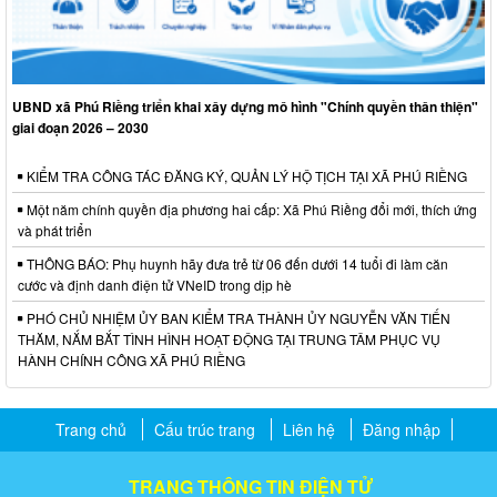
UBND xã Phú Riềng triển khai xây dựng mô hình "Chính quyền thân thiện"
giai đoạn 2026 – 2030
KIỂM TRA CÔNG TÁC ĐĂNG KÝ, QUẢN LÝ HỘ TỊCH TẠI XÃ PHÚ RIỀNG
Một năm chính quyền địa phương hai cấp: Xã Phú Riềng đổi mới, thích ứng
và phát triển
THÔNG BÁO: Phụ huynh hãy đưa trẻ từ 06 đến dưới 14 tuổi đi làm căn
cước và định danh điện tử VNeID trong dịp hè
PHÓ CHỦ NHIỆM ỦY BAN KIỂM TRA THÀNH ỦY NGUYỄN VĂN TIẾN
THĂM, NẮM BẮT TÌNH HÌNH HOẠT ĐỘNG TẠI TRUNG TÂM PHỤC VỤ
HÀNH CHÍNH CÔNG XÃ PHÚ RIỀNG
Trang chủ
Cấu trúc trang
Liên hệ
Đăng nhập
TRANG THÔNG TIN ĐIỆN TỬ