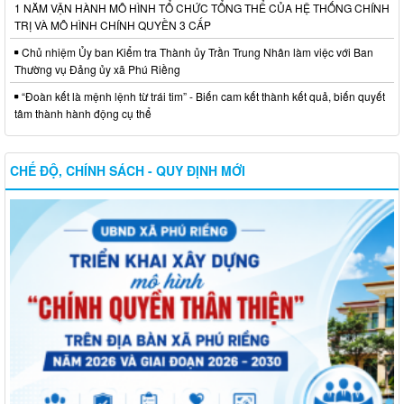
1 NĂM VẬN HÀNH MÔ HÌNH TỔ CHỨC TỔNG THỂ CỦA HỆ THỐNG CHÍNH
TRỊ VÀ MÔ HÌNH CHÍNH QUYỀN 3 CẤP
Chủ nhiệm Ủy ban Kiểm tra Thành ủy Trần Trung Nhân làm việc với Ban
Thường vụ Đảng ủy xã Phú Riềng
“Đoàn kết là mệnh lệnh từ trái tim” - Biến cam kết thành kết quả, biến quyết
tâm thành hành động cụ thể
CHẾ ĐỘ, CHÍNH SÁCH - QUY ĐỊNH MỚI