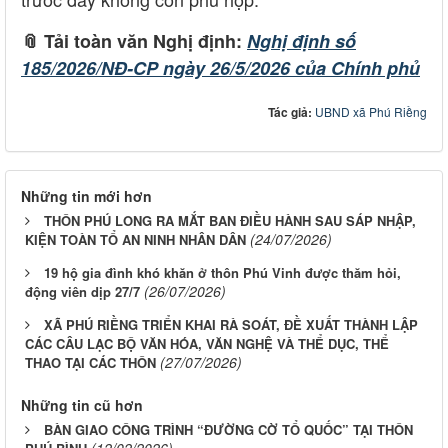
📎 Tải toàn văn Nghị định:
Nghị định số
185/2026/NĐ-CP ngày 26/5/2026 của Chính phủ
Tác giả:
UBND xã Phú Riềng
Những tin mới hơn
THÔN PHÚ LONG RA MẮT BAN ĐIỀU HÀNH SAU SÁP NHẬP,
(24/07/2026)
KIỆN TOÀN TỔ AN NINH NHÂN DÂN
19 hộ gia đình khó khăn ở thôn Phú Vinh được thăm hỏi,
(26/07/2026)
động viên dịp 27/7
XÃ PHÚ RIỀNG TRIỂN KHAI RÀ SOÁT, ĐỀ XUẤT THÀNH LẬP
CÁC CÂU LẠC BỘ VĂN HÓA, VĂN NGHỆ VÀ THỂ DỤC, THỂ
(27/07/2026)
THAO TẠI CÁC THÔN
Những tin cũ hơn
BÀN GIAO CÔNG TRÌNH “ĐƯỜNG CỜ TỔ QUỐC” TẠI THÔN
(12/02/2026)