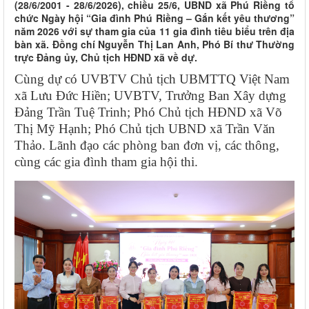
(28/6/2001 - 28/6/2026), chiều 25/6, UBND xã Phú Riềng tổ
chức Ngày hội “Gia đình Phú Riềng – Gắn kết yêu thương”
năm 2026 với sự tham gia của 11 gia đình tiêu biểu trên địa
bàn xã. Đồng chí Nguyễn Thị Lan Anh, Phó Bí thư Thường
trực Đảng ủy, Chủ tịch HĐND xã về dự.
Cùng dự có UVBTV Chủ tịch UBMTTQ Việt Nam
xã Lưu Đức Hiền; UVBTV, Trưởng Ban Xây dựng
Đảng Trần Tuệ Trinh; Phó Chủ tịch HĐND xã Võ
Thị Mỹ Hạnh; Phó Chủ tịch UBND xã Trần Văn
Thảo. Lãnh đạo các phòng ban đơn vị, các thông,
cùng các gia đình tham gia hội thi.