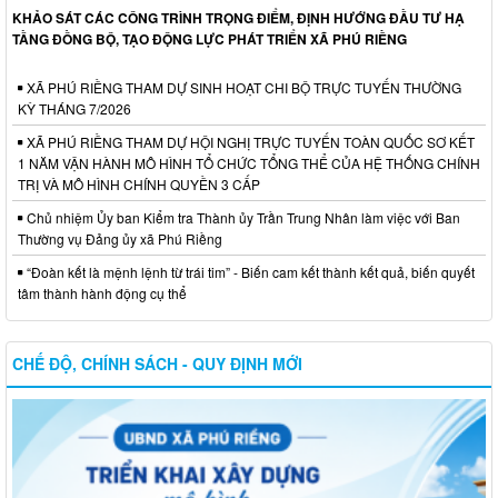
KHẢO SÁT CÁC CÔNG TRÌNH TRỌNG ĐIỂM, ĐỊNH HƯỚNG ĐẦU TƯ HẠ
TẦNG ĐỒNG BỘ, TẠO ĐỘNG LỰC PHÁT TRIỂN XÃ PHÚ RIỀNG
XÃ PHÚ RIỀNG THAM DỰ SINH HOẠT CHI BỘ TRỰC TUYẾN THƯỜNG
KỲ THÁNG 7/2026
XÃ PHÚ RIỀNG THAM DỰ HỘI NGHỊ TRỰC TUYẾN TOÀN QUỐC SƠ KẾT
1 NĂM VẬN HÀNH MÔ HÌNH TỔ CHỨC TỔNG THỂ CỦA HỆ THỐNG CHÍNH
TRỊ VÀ MÔ HÌNH CHÍNH QUYỀN 3 CẤP
Chủ nhiệm Ủy ban Kiểm tra Thành ủy Trần Trung Nhân làm việc với Ban
Thường vụ Đảng ủy xã Phú Riềng
“Đoàn kết là mệnh lệnh từ trái tim” - Biến cam kết thành kết quả, biến quyết
tâm thành hành động cụ thể
CHẾ ĐỘ, CHÍNH SÁCH - QUY ĐỊNH MỚI