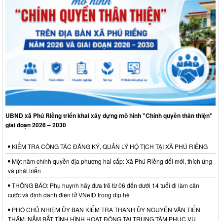
UBND xã Phú Riềng triển khai xây dựng mô hình "Chính quyền thân thiện"
giai đoạn 2026 – 2030
KIỂM TRA CÔNG TÁC ĐĂNG KÝ, QUẢN LÝ HỘ TỊCH TẠI XÃ PHÚ RIỀNG
Một năm chính quyền địa phương hai cấp: Xã Phú Riềng đổi mới, thích ứng
và phát triển
THÔNG BÁO: Phụ huynh hãy đưa trẻ từ 06 đến dưới 14 tuổi đi làm căn
cước và định danh điện tử VNeID trong dịp hè
PHÓ CHỦ NHIỆM ỦY BAN KIỂM TRA THÀNH ỦY NGUYỄN VĂN TIẾN
THĂM, NẮM BẮT TÌNH HÌNH HOẠT ĐỘNG TẠI TRUNG TÂM PHỤC VỤ