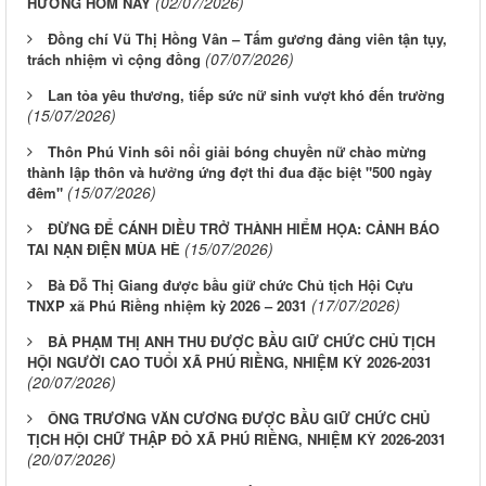
(02/07/2026)
HƯƠNG HÔM NAY
Đồng chí Vũ Thị Hồng Vân – Tấm gương đảng viên tận tụy,
(07/07/2026)
trách nhiệm vì cộng đồng
Lan tỏa yêu thương, tiếp sức nữ sinh vượt khó đến trường
(15/07/2026)
Thôn Phú Vinh sôi nổi giải bóng chuyền nữ chào mừng
thành lập thôn và hưởng ứng đợt thi đua đặc biệt "500 ngày
(15/07/2026)
đêm"
ĐỪNG ĐỂ CÁNH DIỀU TRỞ THÀNH HIỂM HỌA: CẢNH BÁO
(15/07/2026)
TAI NẠN ĐIỆN MÙA HÈ
Bà Đỗ Thị Giang được bầu giữ chức Chủ tịch Hội Cựu
(17/07/2026)
TNXP xã Phú Riềng nhiệm kỳ 2026 – 2031
BÀ PHẠM THỊ ANH THU ĐƯỢC BẦU GIỮ CHỨC CHỦ TỊCH
HỘI NGƯỜI CAO TUỔI XÃ PHÚ RIỀNG, NHIỆM KỲ 2026-2031
(20/07/2026)
ÔNG TRƯƠNG VĂN CƯƠNG ĐƯỢC BẦU GIỮ CHỨC CHỦ
TỊCH HỘI CHỮ THẬP ĐỎ XÃ PHÚ RIỀNG, NHIỆM KỲ 2026-2031
(20/07/2026)