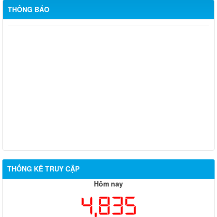
THÔNG BÁO
Chủ động ứng phó hiện tượng El Nino – Sử dụng nước tiết
kiệm, bảo vệ sản xuất nông nghiệp
XÃ PHÚ RIỀNG TRIỂN KHAI RÀ SOÁT, ĐỀ XUẤT THÀNH LẬP
CÁC CÂU LẠC BỘ VĂN HÓA, VĂN NGHỆ VÀ THỂ DỤC, THỂ
THAO TẠI CÁC THÔN
XÃ PHÚ RIỀNG CÔNG BỐ KẾT QUẢ SẮP XẾP THÔN THEO
NGHỊ QUYẾT SỐ 20/NQ-HĐND NGÀY 29/6/2026
THÔNG BÁO NIÊM YẾT CÔNG KHAI KẾT QUẢ XÉT DUYỆT
CHÍNH SÁCH TRỢ GIÚP XÃ HỘI ĐỐI VỚI ĐỐI TƯỢNG BẢO
TRỢ XÃ HỘI
THỐNG KÊ TRUY CẬP
Hôm nay
4,835