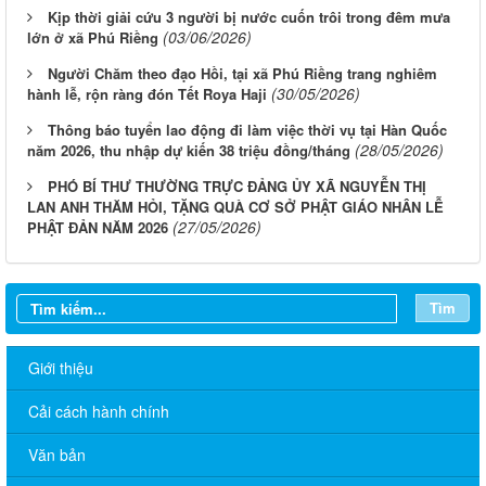
Kịp thời giải cứu 3 người bị nước cuốn trôi trong đêm mưa
(03/06/2026)
lớn ở xã Phú Riềng
Người Chăm theo đạo Hồi, tại xã Phú Riềng trang nghiêm
(30/05/2026)
hành lễ, rộn ràng đón Tết Roya Haji
Thông báo tuyển lao động đi làm việc thời vụ tại Hàn Quốc
(28/05/2026)
năm 2026, thu nhập dự kiến 38 triệu đồng/tháng
PHÓ BÍ THƯ THƯỜNG TRỰC ĐẢNG ỦY XÃ NGUYỄN THỊ
LAN ANH THĂM HỎI, TẶNG QUÀ CƠ SỞ PHẬT GIÁO NHÂN LỄ
(27/05/2026)
PHẬT ĐẢN NĂM 2026
Tìm
Giới thiệu
Cải cách hành chính
Văn bản