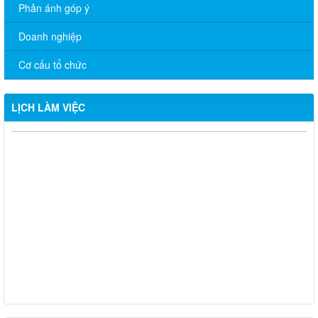
Phản ánh góp ý
Doanh nghiệp
Cơ cấu tổ chức
LỊCH LÀM VIỆC
CHƯƠNG TRÌNH LÀM VIỆC TUẦN CỦA THƯỜNG TRỰC
ĐẢNG ỦY (Từ ngày 12/01 đến ngày 16/01/2026)
CHƯƠNG TRÌNH LÀM VIỆC TUẦN CỦA THƯỜNG TRỰC
ĐẢNG ỦY (Từ ngày 22/12/2025 đến ngày 26/12/2025)
CHƯƠNG TRÌNH LÀM VIỆC TUẦN CỦA THƯỜNG TRỰC
ĐẢNG ỦY (Từ ngày 08/12/2025 đến ngày 12/12/2025)
CHƯƠNG TRÌNH LÀM VIỆC TUẦN CỦA THƯỜNG TRỰC
ĐẢNG ỦY (Từ ngày 24/11/2025 đến ngày 28/11/2025)