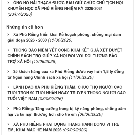
ÔNG HỒ HẢI THẠCH ĐƯỢC BẦU GIỮ CHỨC CHỦ TỊCH HỘI
KHUYẾN HỌC XÃ PHÚ RIỀNG NHIỆM KỲ 2026-2031
(20/07/2026)
Những tin cũ hơn
Xã Phú Riềng triển khai Kế hoạch phòng, chống mại dâm
(15/06/2026)
giai đoạn 2026 - 2030
THÔNG BÁO NIÊM YẾT CÔNG KHAI KẾT QUẢ XÉT DUYỆT
CHÍNH SÁCH TRỢ GIÚP XÃ HỘI ĐỐI VỚI ĐỐI TƯỢNG BẢO
(12/06/2026)
TRỢ XÃ HỘI
35 khách hàng của xã Phú Riềng được vay hơn 1,8 tỷ đồng
(11/06/2026)
từ Ngân hàng Chính sách xã hội
LÃNH ĐẠO XÃ PHÚ RIỀNG THĂM, CHÚC THỌ NGƯỜI CAO
TUỔI TRÒN 90 TUỔI NHÂN NGÀY TRUYỀN THỐNG NGƯỜI CAO
(08/06/2026)
TUỔI VIỆT NAM
Phú Riềng: Tăng cường trang bị kỹ năng phòng, chống xâm
(06/06/2026)
hại và tai nạn thương tích cho trẻ em
XÃ PHÚ RIỀNG PHÁT ĐỘNG THÁNG HÀNH ĐỘNG VÌ TRẺ
(06/06/2026)
EM, KHAI MẠC HÈ NĂM 2026