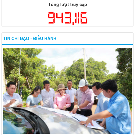
Tổng lượt truy cập
943,116
TIN CHỈ ĐẠO - ĐIỀU HÀNH