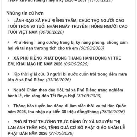
Những tin cũ hơn
LÃNH ĐẠO XÃ PHÚ RIỀNG THĂM, CHÚC THỌ NGƯỜI CAO
TUỔI TRÒN 90 TUỔI NHÂN NGÀY TRUYỀN THỐNG NGƯỜI CAO
(08/06/2026)
TUỔI VIỆT NAM
Phú Riềng: Tăng cường trang bị kỹ năng phòng, chống xâm
(06/06/2026)
hại và tai nạn thương tích cho trẻ em
XÃ PHÚ RIỀNG PHÁT ĐỘNG THÁNG HÀNH ĐỘNG VÌ TRẺ
(06/06/2026)
EM, KHAI MẠC HÈ NĂM 2026
Kịp thời giải cứu 3 người bị nước cuốn trôi trong đêm mưa
(03/06/2026)
lớn ở xã Phú Riềng
Người Chăm theo đạo Hồi, tại xã Phú Riềng trang nghiêm
(30/05/2026)
hành lễ, rộn ràng đón Tết Roya Haji
Thông báo tuyển lao động đi làm việc thời vụ tại Hàn Quốc
(28/05/2026)
năm 2026, thu nhập dự kiến 38 triệu đồng/tháng
PHÓ BÍ THƯ THƯỜNG TRỰC ĐẢNG ỦY XÃ NGUYỄN THỊ
LAN ANH THĂM HỎI, TẶNG QUÀ CƠ SỞ PHẬT GIÁO NHÂN LỄ
(27/05/2026)
PHẬT ĐẢN NĂM 2026