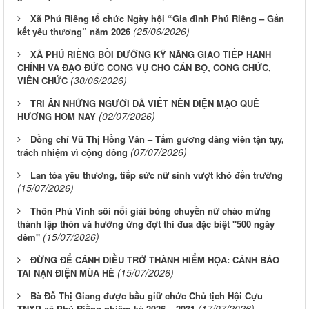
Xã Phú Riềng tổ chức Ngày hội “Gia đình Phú Riềng – Gắn
(25/06/2026)
kết yêu thương” năm 2026
XÃ PHÚ RIỀNG BỒI DƯỠNG KỸ NĂNG GIAO TIẾP HÀNH
CHÍNH VÀ ĐẠO ĐỨC CÔNG VỤ CHO CÁN BỘ, CÔNG CHỨC,
(30/06/2026)
VIÊN CHỨC
TRI ÂN NHỮNG NGƯỜI ĐÃ VIẾT NÊN DIỆN MẠO QUÊ
(02/07/2026)
HƯƠNG HÔM NAY
Đồng chí Vũ Thị Hồng Vân – Tấm gương đảng viên tận tụy,
(07/07/2026)
trách nhiệm vì cộng đồng
Lan tỏa yêu thương, tiếp sức nữ sinh vượt khó đến trường
(15/07/2026)
Thôn Phú Vinh sôi nổi giải bóng chuyền nữ chào mừng
thành lập thôn và hưởng ứng đợt thi đua đặc biệt "500 ngày
(15/07/2026)
đêm"
ĐỪNG ĐỂ CÁNH DIỀU TRỞ THÀNH HIỂM HỌA: CẢNH BÁO
(15/07/2026)
TAI NẠN ĐIỆN MÙA HÈ
Bà Đỗ Thị Giang được bầu giữ chức Chủ tịch Hội Cựu
(17/07/2026)
TNXP xã Phú Riềng nhiệm kỳ 2026 – 2031