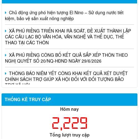
Chủ động ứng phó hiện tượng El Nino – Sử dụng nước tiết
kiệm, bảo vệ sản xuất nông nghiệp
XÃ PHÚ RIỀNG TRIỂN KHAI RÀ SOÁT, ĐỀ XUẤT THÀNH LẬP
CÁC CÂU LẠC BỘ VĂN HÓA, VĂN NGHỆ VÀ THỂ DỤC, THỂ
THAO TẠI CÁC THÔN
XÃ PHÚ RIỀNG CÔNG BỐ KẾT QUẢ SẮP XẾP THÔN THEO
NGHỊ QUYẾT SỐ 20/NQ-HĐND NGÀY 29/6/2026
THÔNG BÁO NIÊM YẾT CÔNG KHAI KẾT QUẢ XÉT DUYỆT
CHÍNH SÁCH TRỢ GIÚP XÃ HỘI ĐỐI VỚI ĐỐI TƯỢNG BẢO
TRỢ XÃ HỘI
THỐNG KÊ TRUY CẬP
Hôm nay
2,229
Tổng lượt truy cập