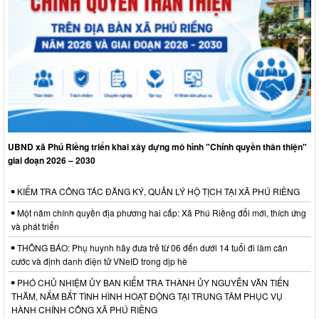
UBND xã Phú Riềng triển khai xây dựng mô hình "Chính quyền thân thiện"
giai đoạn 2026 – 2030
KIỂM TRA CÔNG TÁC ĐĂNG KÝ, QUẢN LÝ HỘ TỊCH TẠI XÃ PHÚ RIỀNG
Một năm chính quyền địa phương hai cấp: Xã Phú Riềng đổi mới, thích ứng
và phát triển
THÔNG BÁO: Phụ huynh hãy đưa trẻ từ 06 đến dưới 14 tuổi đi làm căn
cước và định danh điện tử VNeID trong dịp hè
PHÓ CHỦ NHIỆM ỦY BAN KIỂM TRA THÀNH ỦY NGUYỄN VĂN TIẾN
THĂM, NẮM BẮT TÌNH HÌNH HOẠT ĐỘNG TẠI TRUNG TÂM PHỤC VỤ
HÀNH CHÍNH CÔNG XÃ PHÚ RIỀNG