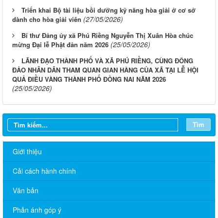
Triển khai Bộ tài liệu bồi dưỡng kỹ năng hòa giải ở cơ sở
(27/05/2026)
dành cho hòa giải viên
Bí thư Đảng ủy xã Phú Riềng Nguyễn Thị Xuân Hòa chúc
(25/05/2026)
mừng Đại lễ Phật đản năm 2026
LÃNH ĐẠO THÀNH PHỐ VÀ XÃ PHÚ RIỀNG, CÙNG ĐÔNG
ĐẢO NHÂN DÂN THAM QUAN GIAN HÀNG CỦA XÃ TẠI LỄ HỘI
QUẢ ĐIỀU VÀNG THÀNH PHỐ ĐỒNG NAI NĂM 2026
(25/05/2026)
Tìm
Giới thiệu
Cải cách hành chính
Văn bản
Phản ánh góp ý