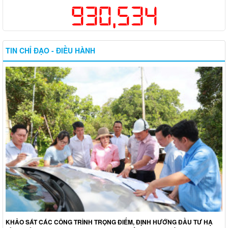
930,534
TIN CHỈ ĐẠO - ĐIỀU HÀNH
KHẢO SÁT CÁC CÔNG TRÌNH TRỌNG ĐIỂM, ĐỊNH HƯỚNG ĐẦU TƯ HẠ