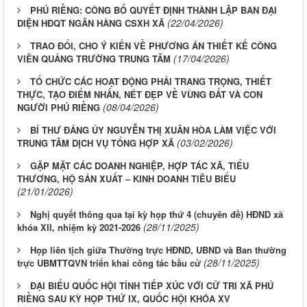
PHÚ RIỀNG: CÔNG BỐ QUYẾT ĐỊNH THÀNH LẬP BAN ĐẠI
(22/04/2026)
DIỆN HĐQT NGÂN HÀNG CSXH XÃ
TRAO ĐỔI, CHO Ý KIẾN VỀ PHƯƠNG ÁN THIẾT KẾ CÔNG
(17/04/2026)
VIÊN QUẢNG TRƯỜNG TRUNG TÂM
TỔ CHỨC CÁC HOẠT ĐỘNG PHẢI TRANG TRỌNG, THIẾT
THỰC, TẠO ĐIỂM NHẤN, NÉT ĐẸP VỀ VÙNG ĐẤT VÀ CON
(08/04/2026)
NGƯỜI PHÚ RIỀNG
BÍ THƯ ĐẢNG ỦY NGUYỄN THỊ XUÂN HÒA LÀM VIỆC VỚI
(03/02/2026)
TRUNG TÂM DỊCH VỤ TỔNG HỢP XÃ
GẶP MẶT CÁC DOANH NGHIỆP, HỢP TÁC XÃ, TIỂU
THƯƠNG, HỘ SẢN XUẤT – KINH DOANH TIÊU BIỂU
(21/01/2026)
Nghị quyết thông qua tại kỳ họp thứ 4 (chuyên đề) HĐND xã
(28/11/2025)
khóa XII, nhiệm kỳ 2021-2026
Họp liên tịch giữa Thường trực HĐND, UBND và Ban thường
(28/11/2025)
trực UBMTTQVN triển khai công tác bầu cử
ĐẠI BIỂU QUỐC HỘI TỈNH TIẾP XÚC VỚI CỬ TRI XÃ PHÚ
RIỀNG SAU KỲ HỌP THỨ IX, QUỐC HỘI KHÓA XV