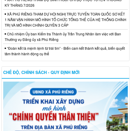
KỲ THÁNG 7/2026
XÃ PHÚ RIỀNG THAM DỰ HỘI NGHỊ TRỰC TUYẾN TOÀN QUỐC SƠ KẾT
1 NĂM VẬN HÀNH MÔ HÌNH TỔ CHỨC TỔNG THỂ CỦA HỆ THỐNG CHÍNH
TRỊ VÀ MÔ HÌNH CHÍNH QUYỀN 3 CẤP
Chủ nhiệm Ủy ban Kiểm tra Thành ủy Trần Trung Nhân làm việc với Ban
Thường vụ Đảng ủy xã Phú Riềng
“Đoàn kết là mệnh lệnh từ trái tim” - Biến cam kết thành kết quả, biến quyết
tâm thành hành động cụ thể
CHẾ ĐỘ, CHÍNH SÁCH - QUY ĐỊNH MỚI