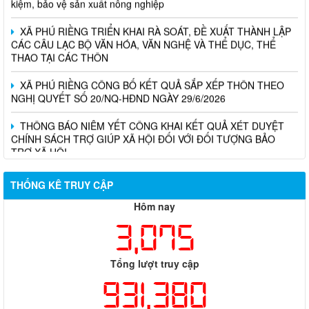
XÃ PHÚ RIỀNG TRIỂN KHAI RÀ SOÁT, ĐỀ XUẤT THÀNH LẬP
CÁC CÂU LẠC BỘ VĂN HÓA, VĂN NGHỆ VÀ THỂ DỤC, THỂ
THAO TẠI CÁC THÔN
XÃ PHÚ RIỀNG CÔNG BỐ KẾT QUẢ SẮP XẾP THÔN THEO
NGHỊ QUYẾT SỐ 20/NQ-HĐND NGÀY 29/6/2026
THÔNG BÁO NIÊM YẾT CÔNG KHAI KẾT QUẢ XÉT DUYỆT
CHÍNH SÁCH TRỢ GIÚP XÃ HỘI ĐỐI VỚI ĐỐI TƯỢNG BẢO
TRỢ XÃ HỘI
THỐNG KÊ TRUY CẬP
Hôm nay
3,075
Tổng lượt truy cập
931,380