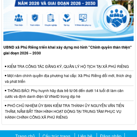
UBND xã Phú Riềng triển khai xây dựng mô hình "Chính quyền thân thiện"
giai đoạn 2026 – 2030
KIỂM TRA CÔNG TÁC ĐĂNG KÝ, QUẢN LÝ HỘ TỊCH TẠI XÃ PHÚ RIỀNG
Một năm chính quyền địa phương hai cấp: Xã Phú Riềng đổi mới, thích ứng
và phát triển
THÔNG BÁO: Phụ huynh hãy đưa trẻ từ 06 đến dưới 14 tuổi đi làm căn
cước và định danh điện tử VNeID trong dịp hè
PHÓ CHỦ NHIỆM ỦY BAN KIỂM TRA THÀNH ỦY NGUYỄN VĂN TIẾN
THĂM, NẮM BẮT TÌNH HÌNH HOẠT ĐỘNG TẠI TRUNG TÂM PHỤC VỤ
HÀNH CHÍNH CÔNG XÃ PHÚ RIỀNG
Trang chủ
Cấu trúc trang
Liên hệ
Đăng nhập