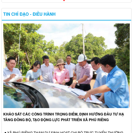
TIN CHỈ ĐẠO - ĐIỀU HÀNH
KHẢO SÁT CÁC CÔNG TRÌNH TRỌNG ĐIỂM, ĐỊNH HƯỚNG ĐẦU TƯ HẠ
TẦNG ĐỒNG BỘ, TẠO ĐỘNG LỰC PHÁT TRIỂN XÃ PHÚ RIỀNG
XÃ PHÚ RIỀNG THAM DỰ SINH HOẠT CHI BỘ TRỰC TUYẾN THƯỜNG