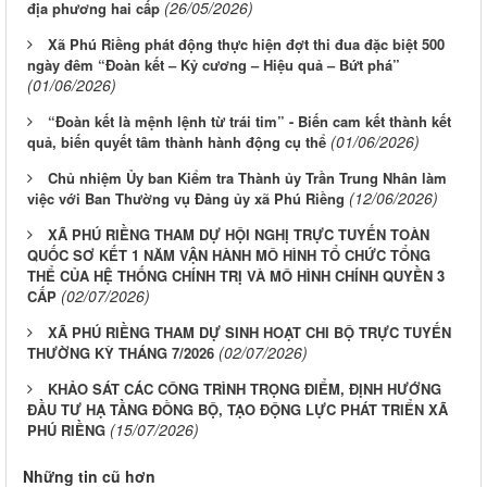
(26/05/2026)
địa phương hai cấp
Xã Phú Riềng phát động thực hiện đợt thi đua đặc biệt 500
ngày đêm “Đoàn kết – Kỷ cương – Hiệu quả – Bứt phá”
(01/06/2026)
“Đoàn kết là mệnh lệnh từ trái tim” - Biến cam kết thành kết
(01/06/2026)
quả, biến quyết tâm thành hành động cụ thể
Chủ nhiệm Ủy ban Kiểm tra Thành ủy Trần Trung Nhân làm
(12/06/2026)
việc với Ban Thường vụ Đảng ủy xã Phú Riềng
XÃ PHÚ RIỀNG THAM DỰ HỘI NGHỊ TRỰC TUYẾN TOÀN
QUỐC SƠ KẾT 1 NĂM VẬN HÀNH MÔ HÌNH TỔ CHỨC TỔNG
THỂ CỦA HỆ THỐNG CHÍNH TRỊ VÀ MÔ HÌNH CHÍNH QUYỀN 3
(02/07/2026)
CẤP
XÃ PHÚ RIỀNG THAM DỰ SINH HOẠT CHI BỘ TRỰC TUYẾN
(02/07/2026)
THƯỜNG KỲ THÁNG 7/2026
KHẢO SÁT CÁC CÔNG TRÌNH TRỌNG ĐIỂM, ĐỊNH HƯỚNG
ĐẦU TƯ HẠ TẦNG ĐỒNG BỘ, TẠO ĐỘNG LỰC PHÁT TRIỂN XÃ
(15/07/2026)
PHÚ RIỀNG
Những tin cũ hơn