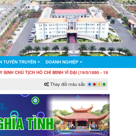
N TUYÊN TRUYỀN
DOANH NGHIỆP
▼
▼
TỊCH HỒ CHÍ MINH VĨ ĐẠI (19/5/1890 - 19/5/2026)!
Thay đổi màu sắc