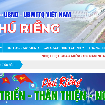
TIN TỨC - SỰ KIỆN
CẢI CÁCH HÀNH CHÍNH
THÔNG TI
▼
▼
▼
NHIỆT LIỆT CHÀO MỪNG 136 NĂM NGÀY SINH CHỦ 
o điều hành