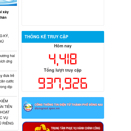
i xây
thân
G KÝ,
THỐNG KÊ TRUY CẬP
HÚ
Hôm nay
4,418
hương hai
hích ứng
Tổng lượt truy cập
 đưa trẻ
937,926
 căn cước
rong dịp
KIỂM
N TIẾN
 HOẠT
C VỤ
Ú RIỀNG