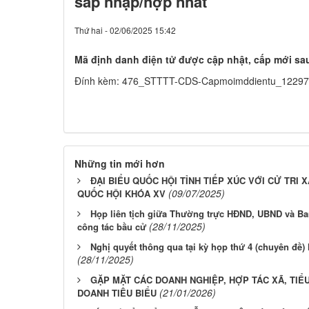
sáp nhập/hợp nhất
Thứ hai - 02/06/2025 15:42
Mã định danh điện tử được cập nhật, cấp mới sa
Đính kèm: 476_STTTT-CDS-Capmoimddientu_12297
Những tin mới hơn
ĐẠI BIỂU QUỐC HỘI TỈNH TIẾP XÚC VỚI CỬ TRI 
(09/07/2025)
QUỐC HỘI KHÓA XV
Họp liên tịch giữa Thường trực HĐND, UBND và B
(28/11/2025)
công tác bầu cử
Nghị quyết thông qua tại kỳ họp thứ 4 (chuyên đề)
(28/11/2025)
GẶP MẶT CÁC DOANH NGHIỆP, HỢP TÁC XÃ, TIỂ
(21/01/2026)
DOANH TIÊU BIỂU