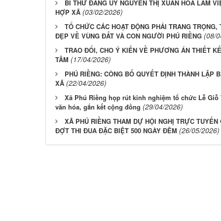
BÍ THƯ ĐẢNG ỦY NGUYỄN THỊ XUÂN HÒA LÀM VI
(03/02/2026)
HỢP XÃ
TỔ CHỨC CÁC HOẠT ĐỘNG PHẢI TRANG TRỌNG, T
(08/0
ĐẸP VỀ VÙNG ĐẤT VÀ CON NGƯỜI PHÚ RIỀNG
TRAO ĐỔI, CHO Ý KIẾN VỀ PHƯƠNG ÁN THIẾT 
(17/04/2026)
TÂM
PHÚ RIỀNG: CÔNG BỐ QUYẾT ĐỊNH THÀNH LẬP 
(22/04/2026)
XÃ
Xã Phú Riềng họp rút kinh nghiệm tổ chức Lễ Giỗ 
(29/04/2026)
văn hóa, gắn kết cộng đồng
XÃ PHÚ RIỀNG THAM DỰ HỘI NGHỊ TRỰC TUYẾN
(26/05/2026)
ĐỢT THI ĐUA ĐẶC BIỆT 500 NGÀY ĐÊM