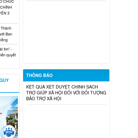
– Sử dụng nước tiết kiệm, bảo vệ sản
TỔ CHỨC
xuất nông nghiệp
 CHÍNH
YỀN 3
XÃ PHÚ RIỀNG TRIỂN KHAI RÀ
SOÁT, ĐỀ XUẤT THÀNH LẬP CÁC CÂU
 Thành
LẠC BỘ VĂN HÓA, VĂN NGHỆ VÀ THỂ
với Ban
DỤC, THỂ THAO TẠI CÁC THÔN
Riềng
XÃ PHÚ RIỀNG CÔNG BỐ KẾT QUẢ
i tim” -
SẮP XẾP THÔN THEO NGHỊ QUYẾT SỐ
biến quyết
20/NQ-HĐND NGÀY 29/6/2026
THÔNG BÁO NIÊM YẾT CÔNG KHAI
THÔNG BÁO
KẾT QUẢ XÉT DUYỆT CHÍNH SÁCH
 QUY
TRỢ GIÚP XÃ HỘI ĐỐI VỚI ĐỐI TƯỢNG
BẢO TRỢ XÃ HỘI