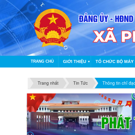
TRANG CHỦ
GIỚI THIỆU
TỔ CHỨC BỘ MÁY
▼
Trang nhất
Tin Tức
Thông tin chỉ đạ