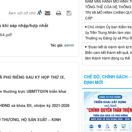
NĂM VẬN HÀNH MÔ HÌNH 
TỔNG THỂ CỦA HỆ THỐNG
TRỊ VÀ MÔ HÌNH CHÍNH QU
Xem với cỡ chữ
CẤP
u khi sáp nhập/hợp nhất
Chủ nhiệm Ủy ban Kiểm tra
ủy Trần Trung Nhân làm việc 
64.pdf
Thường vụ Đảng ủy xã Phú 
Tác giả:
admin
“Đoàn kết là mệnh lệnh từ trá
Biến cam kết thành kết quả, 
tâm thành hành động cụ thể
CHẾ ĐỘ, CHÍNH SÁCH -
XÃ PHÚ RIỀNG SAU KỲ HỌP THỨ IX,
ĐỊNH MỚI
an thường trực UBMTTQVN triển khai
 HĐND xã khóa XII, nhiệm kỳ 2021-2026
U THƯƠNG, HỘ SẢN XUẤT – KINH