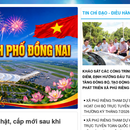
TIN CHỈ ĐẠO - ĐIỀU HÀ
KHẢO SÁT CÁC CÔNG TRÌ
ĐIỂM, ĐỊNH HƯỚNG ĐẦU T
TẦNG ĐỒNG BỘ, TẠO ĐỘNG
PHÁT TRIỂN XÃ PHÚ RIỀNG
XÃ PHÚ RIỀNG THAM DỰ 
HOẠT CHI BỘ TRỰC TUYẾN
THƯỜNG KỲ THÁNG 7/2026
hật, cấp mới sau khi
XÃ PHÚ RIỀNG THAM DỰ 
TRỰC TUYẾN TOÀN QUỐC S