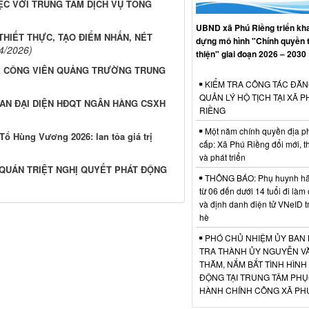
ỆC VỚI TRUNG TÂM DỊCH VỤ TỔNG
UBND xã Phú Riềng triển kha
HIẾT THỰC, TẠO ĐIỂM NHẤN, NÉT
dựng mô hình "Chính quyền 
4/2026)
thiện" giai đoạn 2026 – 2030
KẾ CÔNG VIÊN QUẢNG TRƯỜNG TRUNG
KIỂM TRA CÔNG TÁC ĐĂN
QUẢN LÝ HỘ TỊCH TẠI XÃ P
BAN ĐẠI DIỆN HĐQT NGÂN HÀNG CSXH
RIỀNG
Một năm chính quyền địa p
Tổ Hùng Vương 2026: lan tỏa giá trị
cấp: Xã Phú Riềng đổi mới, t
và phát triển
 QUÁN TRIỆT NGHỊ QUYẾT PHÁT ĐỘNG
THÔNG BÁO: Phụ huynh hãy
từ 06 đến dưới 14 tuổi đi làm
và định danh điện tử VNeID t
hè
PHÓ CHỦ NHIỆM ỦY BAN 
TRA THÀNH ỦY NGUYỄN VĂ
THĂM, NẮM BẮT TÌNH HÌNH
ĐỘNG TẠI TRUNG TÂM PHỤ
HÀNH CHÍNH CÔNG XÃ PH