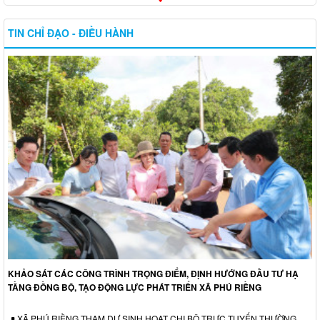
TIN CHỈ ĐẠO - ĐIỀU HÀNH
KHẢO SÁT CÁC CÔNG TRÌNH TRỌNG ĐIỂM, ĐỊNH HƯỚNG ĐẦU TƯ HẠ
TẦNG ĐỒNG BỘ, TẠO ĐỘNG LỰC PHÁT TRIỂN XÃ PHÚ RIỀNG
XÃ PHÚ RIỀNG THAM DỰ SINH HOẠT CHI BỘ TRỰC TUYẾN THƯỜNG