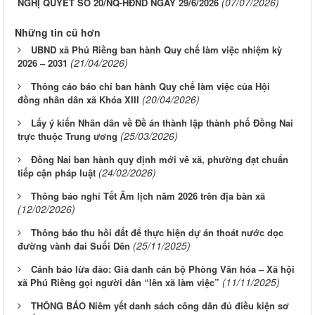
(07/07/2026)
NGHỊ QUYẾT SỐ 20/NQ-HĐND NGÀY 29/6/2026
Những tin cũ hơn
UBND xã Phú Riềng ban hành Quy chế làm việc nhiệm kỳ
(21/04/2026)
2026 – 2031
Thông cáo báo chí ban hành Quy chế làm việc của Hội
(20/04/2026)
đồng nhân dân xã Khóa XIII
Lấy ý kiến Nhân dân về Đề án thành lập thành phố Đồng Nai
(25/03/2026)
trực thuộc Trung ương
Đồng Nai ban hành quy định mới về xã, phường đạt chuẩn
(24/02/2026)
tiếp cận pháp luật
Thông báo nghỉ Tết Âm lịch năm 2026 trên địa bàn xã
(12/02/2026)
Thông báo thu hồi đất để thực hiện dự án thoát nước dọc
(25/11/2025)
đường vành đai Suối Dên
Cảnh báo lừa đảo: Giả danh cán bộ Phòng Văn hóa – Xã hội
(11/11/2025)
xã Phú Riềng gọi người dân “lên xã làm việc”
THÔNG BÁO Niêm yết danh sách công dân đủ điều kiện sơ