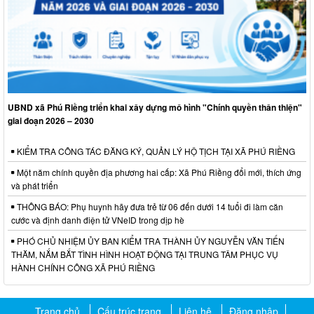
UBND xã Phú Riềng triển khai xây dựng mô hình "Chính quyền thân thiện"
giai đoạn 2026 – 2030
KIỂM TRA CÔNG TÁC ĐĂNG KÝ, QUẢN LÝ HỘ TỊCH TẠI XÃ PHÚ RIỀNG
Một năm chính quyền địa phương hai cấp: Xã Phú Riềng đổi mới, thích ứng
và phát triển
THÔNG BÁO: Phụ huynh hãy đưa trẻ từ 06 đến dưới 14 tuổi đi làm căn
cước và định danh điện tử VNeID trong dịp hè
PHÓ CHỦ NHIỆM ỦY BAN KIỂM TRA THÀNH ỦY NGUYỄN VĂN TIẾN
THĂM, NẮM BẮT TÌNH HÌNH HOẠT ĐỘNG TẠI TRUNG TÂM PHỤC VỤ
HÀNH CHÍNH CÔNG XÃ PHÚ RIỀNG
Trang chủ
Cấu trúc trang
Liên hệ
Đăng nhập