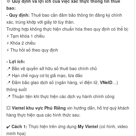
💢
Quy định và lợi ích của việc xác thực thông tin thuê
bao:
- Quy định:
Thuê bao cần đảm bảo thông tin đăng ký chính
xác, trùng khớp với giấy tờ tùy thân.
Trường hợp không thực hiện chuẩn hóa theo quy định có thể bị:
⚡️ Tạm khóa 1 chiều
⚡️ Khóa 2 chiều
⚡️ Thu hồi số theo quy định
- Lợi ích:
📍 Bảo vệ quyền sở hữu số thuê bao chính chủ
📍 Hạn chế nguy cơ bị giả mạo, lừa đảo
📍 Đảm bảo giao dịch số (ngân hàng, ví điện tử,
VNeID
…)
thông suốt
📍 Thuận tiện khi thực hiện các dịch vụ hành chính công
💥
Viettel khu vực Phú Riềng
xin hướng dẫn, hỗ trợ quý khách
hàng thực hiện qua các hình thức sau:
✔️
Cách 1:
Thực hiện trên ứng dụng
My Viettel
(có hình, video
minh họa)