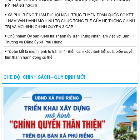
KỲ THÁNG 7/2026
XÃ PHÚ RIỀNG THAM DỰ HỘI NGHỊ TRỰC TUYẾN TOÀN QUỐC SƠ KẾT
1 NĂM VẬN HÀNH MÔ HÌNH TỔ CHỨC TỔNG THỂ CỦA HỆ THỐNG CHÍNH
TRỊ VÀ MÔ HÌNH CHÍNH QUYỀN 3 CẤP
Chủ nhiệm Ủy ban Kiểm tra Thành ủy Trần Trung Nhân làm việc với Ban
Thường vụ Đảng ủy xã Phú Riềng
“Đoàn kết là mệnh lệnh từ trái tim” - Biến cam kết thành kết quả, biến quyết
tâm thành hành động cụ thể
CHẾ ĐỘ, CHÍNH SÁCH - QUY ĐỊNH MỚI