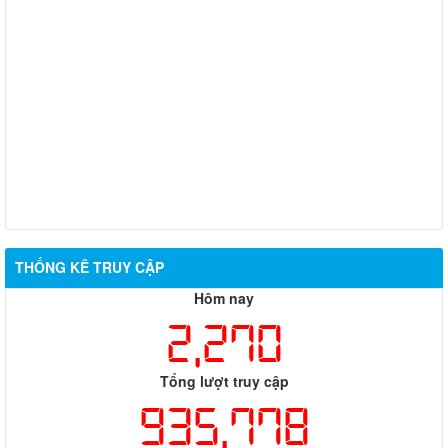
XÃ PHÚ RIỀNG TRIỂN KHAI RÀ SOÁT, ĐỀ XUẤT THÀNH LẬP
CÁC CÂU LẠC BỘ VĂN HÓA, VĂN NGHỆ VÀ THỂ DỤC, THỂ
THAO TẠI CÁC THÔN
XÃ PHÚ RIỀNG CÔNG BỐ KẾT QUẢ SẮP XẾP THÔN THEO
NGHỊ QUYẾT SỐ 20/NQ-HĐND NGÀY 29/6/2026
THÔNG BÁO NIÊM YẾT CÔNG KHAI KẾT QUẢ XÉT DUYỆT
CHÍNH SÁCH TRỢ GIÚP XÃ HỘI ĐỐI VỚI ĐỐI TƯỢNG BẢO
TRỢ XÃ HỘI
THỐNG KÊ TRUY CẬP
Hôm nay
2,270
Tổng lượt truy cập
935,778