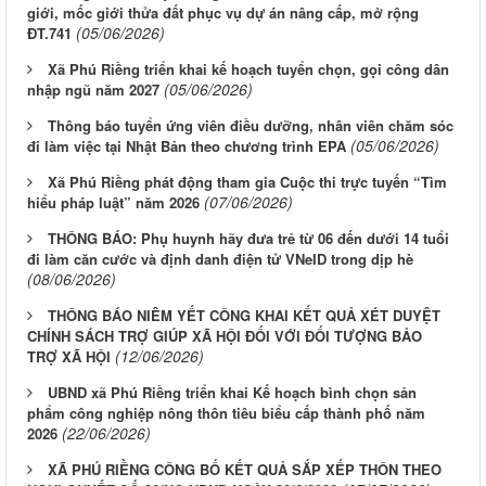
giới, mốc giới thửa đất phục vụ dự án nâng cấp, mở rộng
(05/06/2026)
ĐT.741
Xã Phú Riềng triển khai kế hoạch tuyển chọn, gọi công dân
(05/06/2026)
nhập ngũ năm 2027
Thông báo tuyển ứng viên điều dưỡng, nhân viên chăm sóc
(05/06/2026)
đi làm việc tại Nhật Bản theo chương trình EPA
Xã Phú Riềng phát động tham gia Cuộc thi trực tuyến “Tìm
(07/06/2026)
hiểu pháp luật” năm 2026
THÔNG BÁO: Phụ huynh hãy đưa trẻ từ 06 đến dưới 14 tuổi
đi làm căn cước và định danh điện tử VNeID trong dịp hè
(08/06/2026)
THÔNG BÁO NIÊM YẾT CÔNG KHAI KẾT QUẢ XÉT DUYỆT
CHÍNH SÁCH TRỢ GIÚP XÃ HỘI ĐỐI VỚI ĐỐI TƯỢNG BẢO
(12/06/2026)
TRỢ XÃ HỘI
UBND xã Phú Riềng triển khai Kế hoạch bình chọn sản
phẩm công nghiệp nông thôn tiêu biểu cấp thành phố năm
(22/06/2026)
2026
XÃ PHÚ RIỀNG CÔNG BỐ KẾT QUẢ SẮP XẾP THÔN THEO