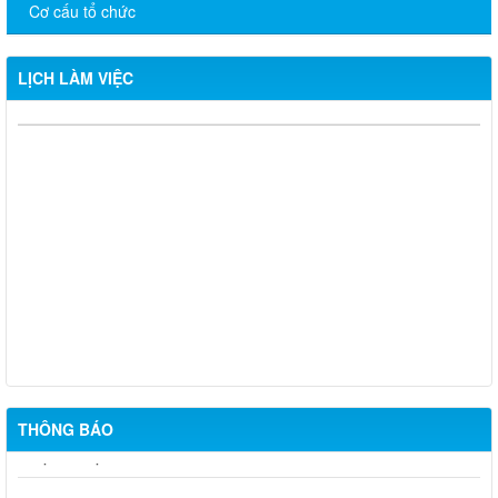
Cơ cấu tổ chức
LỊCH LÀM VIỆC
CHƯƠNG TRÌNH LÀM VIỆC TUẦN CỦA THƯỜNG TRỰC
ĐẢNG ỦY (Từ ngày 12/01 đến ngày 16/01/2026)
CHƯƠNG TRÌNH LÀM VIỆC TUẦN CỦA THƯỜNG TRỰC
ĐẢNG ỦY (Từ ngày 22/12/2025 đến ngày 26/12/2025)
CHƯƠNG TRÌNH LÀM VIỆC TUẦN CỦA THƯỜNG TRỰC
ĐẢNG ỦY (Từ ngày 08/12/2025 đến ngày 12/12/2025)
CHƯƠNG TRÌNH LÀM VIỆC TUẦN CỦA THƯỜNG TRỰC
ĐẢNG ỦY (Từ ngày 24/11/2025 đến ngày 28/11/2025)
THÔNG BÁO
Chủ động ứng phó hiện tượng El Nino – Sử dụng nước tiết
kiệm, bảo vệ sản xuất nông nghiệp