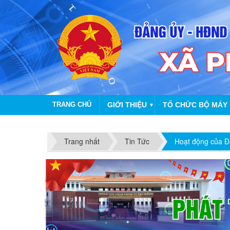
TRANG CHỦ
GIỚI THIỆU
TỔ CHỨC BỘ MÁY
▼
Trang nhất
Tin Tức
Hoạt động của Đ