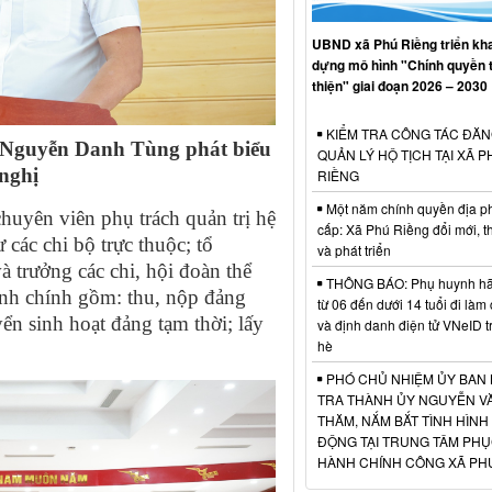
UBND xã Phú Riềng triển kha
dựng mô hình "Chính quyền 
thiện" giai đoạn 2026 – 2030
KIỂM TRA CÔNG TÁC ĐĂN
 Nguyễn Danh Tùng phát biểu
QUẢN LÝ HỘ TỊCH TẠI XÃ P
 nghị
RIỀNG
Một năm chính quyền địa p
chuyên viên phụ trách quản trị hệ
cấp: Xã Phú Riềng đổi mới, t
 các chi bộ trực thuộc; tổ
và phát triển
 trưởng các chi, hội đoàn thể
THÔNG BÁO: Phụ huynh hãy
ành chính gồm: thu, nộp đảng
từ 06 đến dưới 14 tuổi đi làm
ển sinh hoạt đảng tạm thời; lấy
và định danh điện tử VNeID t
hè
PHÓ CHỦ NHIỆM ỦY BAN 
TRA THÀNH ỦY NGUYỄN VĂ
THĂM, NẮM BẮT TÌNH HÌNH
ĐỘNG TẠI TRUNG TÂM PHỤ
HÀNH CHÍNH CÔNG XÃ PH