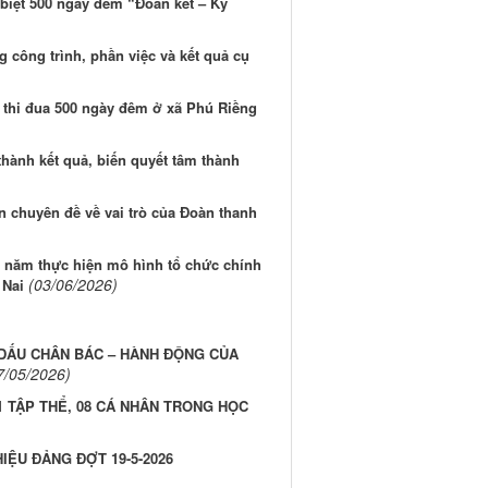
 biệt 500 ngày đêm “Đoàn kết – Kỷ
 công trình, phần việc và kết quả cụ
t thi đua 500 ngày đêm ở xã Phú Riềng
 thành kết quả, biến quyết tâm thành
 chuyên đề về vai trò của Đoàn thanh
1 năm thực hiện mô hình tổ chức chính
(03/06/2026)
 Nai
 DẤU CHÂN BÁC – HÀNH ĐỘNG CỦA
7/05/2026)
 TẬP THỂ, 08 CÁ NHÂN TRONG HỌC
IỆU ĐẢNG ĐỢT 19-5-2026