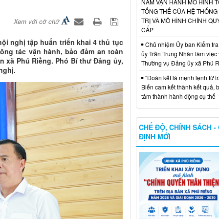
NĂM VẬN HÀNH MÔ HÌNH 
TỔNG THỂ CỦA HỆ THỐNG
TRỊ VÀ MÔ HÌNH CHÍNH QU
Xem với cỡ chữ
CẤP
i nghị tập huấn triển khai 4 thủ tục
Chủ nhiệm Ủy ban Kiểm tra
công tác vận hành, bảo đảm an toàn
ủy Trần Trung Nhân làm việc 
àn xã Phú Riềng. Phó Bí thư Đảng ủy,
Thường vụ Đảng ủy xã Phú 
nghị.
“Đoàn kết là mệnh lệnh từ trá
Biến cam kết thành kết quả, 
tâm thành hành động cụ thể
CHẾ ĐỘ, CHÍNH SÁCH -
ĐỊNH MỚI