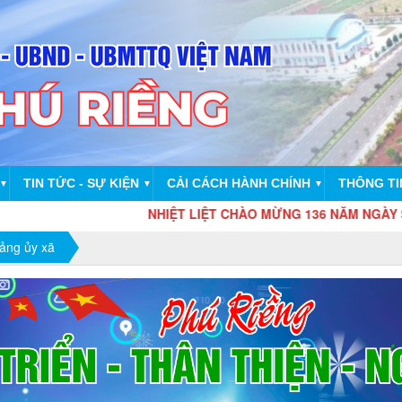
TIN TỨC - SỰ KIỆN
CẢI CÁCH HÀNH CHÍNH
THÔNG TI
▼
▼
▼
NHIỆT LIỆT CHÀO MỪNG 136 NĂM NGÀY SINH CHỦ TỊCH 
ảng ủy xã