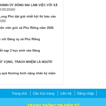
HÀNH ỦY ĐỒNG NAI LÀM VIỆC VỚI XÃ
5/05/2026)
Long Phú đạt giải nhất hội thi báo cáo
026)
ruyền viên giỏi xã Phú Riềng năm 2026
c với Đảng ủy xã Phú Riềng
ết nạp 2 học sinh vào Đảng
ÁT VỌNG, TRÁCH NHIỆM LÀ NGƯỜI
g quà thương binh nặng nhân kỷ niệm
Trang chủ
Cấu trúc trang
Liên hệ
Đăng nhập
TRANG THÔNG TIN ĐIỆN TỬ