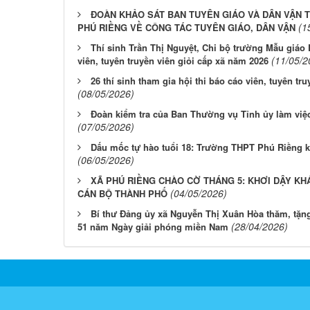
ĐOÀN KHẢO SÁT BAN TUYÊN GIÁO VÀ DÂN VẬN T
(1
PHÚ RIỀNG VỀ CÔNG TÁC TUYÊN GIÁO, DÂN VẬN
Thí sinh Trần Thị Nguyệt, Chi bộ trường Mẫu giáo 
(11/05/2
viên, tuyên truyền viên giỏi cấp xã năm 2026
26 thí sinh tham gia hội thi báo cáo viên, tuyên t
(08/05/2026)
Đoàn kiểm tra của Ban Thường vụ Tỉnh ủy làm việ
(07/05/2026)
Dấu mốc tự hào tuổi 18: Trường THPT Phú Riềng k
(06/05/2026)
XÃ PHÚ RIỀNG CHÀO CỜ THÁNG 5: KHƠI DẬY KH
(04/05/2026)
CÁN BỘ THÀNH PHỐ
Bí thư Đảng ủy xã Nguyễn Thị Xuân Hòa thăm, tặn
(28/04/2026)
51 năm Ngày giải phóng miền Nam