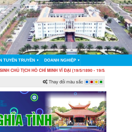
N TUYÊN TRUYỀN
DOANH NGHIỆP
▼
▼
HỒ CHÍ MINH VĨ ĐẠI (19/5/1890 - 19/5/2026)!
Thay đổi màu sắc