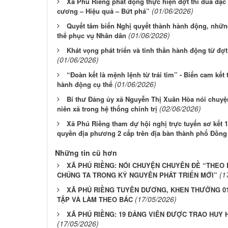
Xã Phú Riềng phát động thực hiện đợt thi đua đặc
(01/06/2026)
cương – Hiệu quả – Bứt phá”
Quyết tâm biến Nghị quyết thành hành động, những
(01/06/2026)
thể phục vụ Nhân dân
Khát vọng phát triển và tinh thần hành động từ đợ
(01/06/2026)
“Đoàn kết là mệnh lệnh từ trái tim” - Biến cam kết
(01/06/2026)
hành động cụ thể
Bí thư Đảng ủy xã Nguyễn Thị Xuân Hòa nói chuyện
(02/06/2026)
niên xã trong hệ thống chính trị
Xã Phú Riềng tham dự hội nghị trực tuyến sơ kết 
quyền địa phương 2 cấp trên địa bàn thành phố Đồng
Những tin cũ hơn
XÃ PHÚ RIỀNG: NÓI CHUYỆN CHUYÊN ĐỀ “THEO
(1
CHÚNG TA TRONG KỶ NGUYÊN PHÁT TRIỂN MỚI”
XÃ PHÚ RIỀNG TUYÊN DƯƠNG, KHEN THƯỞNG 01
(17/05/2026)
TẬP VÀ LÀM THEO BÁC
XÃ PHÚ RIỀNG: 19 ĐẢNG VIÊN ĐƯỢC TRAO HUY H
(17/05/2026)