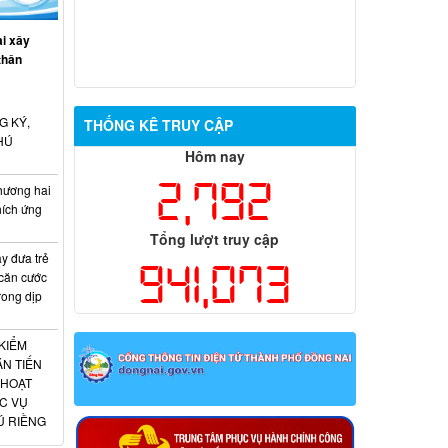
i xây
thân
G KÝ,
THỐNG KÊ TRUY CẬP
HÚ
Hôm nay
2,792
hương hai
hích ứng
Tổng lượt truy cập
 đưa trẻ
941,073
 căn cước
rong dịp
KIỂM
N TIẾN
 HOẠT
C VỤ
Ú RIỀNG