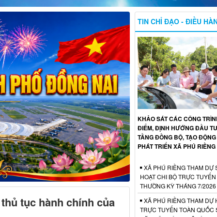
TIN CHỈ ĐẠO - ĐIỀU HÀ
KHẢO SÁT CÁC CÔNG TRÌ
ĐIỂM, ĐỊNH HƯỚNG ĐẦU T
TẦNG ĐỒNG BỘ, TẠO ĐỘNG
PHÁT TRIỂN XÃ PHÚ RIỀNG
XÃ PHÚ RIỀNG THAM DỰ 
HOẠT CHI BỘ TRỰC TUYẾN
THƯỜNG KỲ THÁNG 7/2026
 thủ tục hành chính của
XÃ PHÚ RIỀNG THAM DỰ 
TRỰC TUYẾN TOÀN QUỐC S