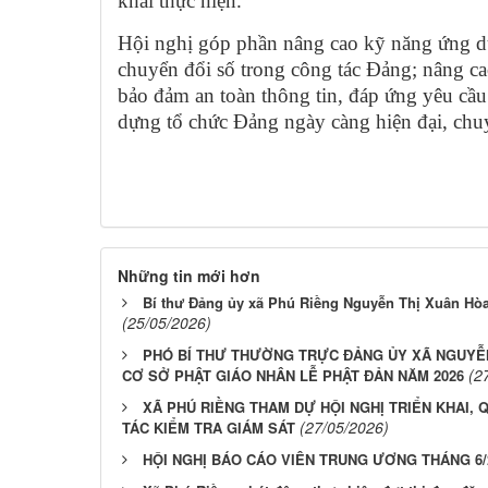
khai thực hiện.
Hội nghị góp phần nâng cao kỹ năng ứng 
chuyển đổi số trong công tác Đảng; nâng ca
bảo đảm an toàn thông tin, đáp ứng yêu cầu
dựng tổ chức Đảng ngày càng hiện đại, chu
Những tin mới hơn
Bí thư Đảng ủy xã Phú Riềng Nguyễn Thị Xuân Hò
(25/05/2026)
PHÓ BÍ THƯ THƯỜNG TRỰC ĐẢNG ỦY XÃ NGUYỄN
(2
CƠ SỞ PHẬT GIÁO NHÂN LỄ PHẬT ĐẢN NĂM 2026
XÃ PHÚ RIỀNG THAM DỰ HỘI NGHỊ TRIỂN KHAI, 
(27/05/2026)
TÁC KIỂM TRA GIÁM SÁT
HỘI NGHỊ BÁO CÁO VIÊN TRUNG ƯƠNG THÁNG 6/