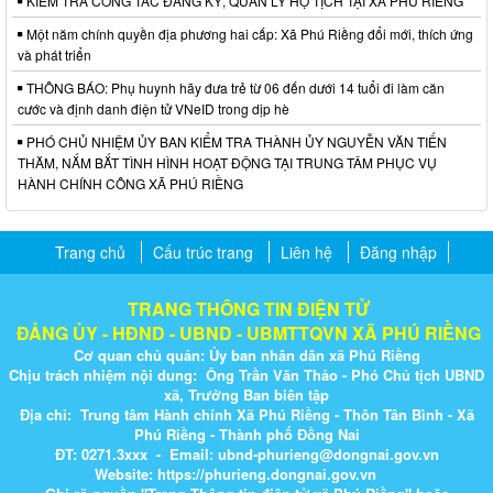
KIỂM TRA CÔNG TÁC ĐĂNG KÝ, QUẢN LÝ HỘ TỊCH TẠI XÃ PHÚ RIỀNG
Một năm chính quyền địa phương hai cấp: Xã Phú Riềng đổi mới, thích ứng
và phát triển
THÔNG BÁO: Phụ huynh hãy đưa trẻ từ 06 đến dưới 14 tuổi đi làm căn
cước và định danh điện tử VNeID trong dịp hè
PHÓ CHỦ NHIỆM ỦY BAN KIỂM TRA THÀNH ỦY NGUYỄN VĂN TIẾN
THĂM, NẮM BẮT TÌNH HÌNH HOẠT ĐỘNG TẠI TRUNG TÂM PHỤC VỤ
HÀNH CHÍNH CÔNG XÃ PHÚ RIỀNG
Trang chủ
Cấu trúc trang
Liên hệ
Đăng nhập
TRANG THÔNG TIN ĐIỆN TỬ
ĐẢNG ỦY - HĐND - UBND - UBMTTQVN XÃ PHÚ RIỀNG
Cơ quan chủ quản: Ủy ban nhân dân xã Phú Riềng
Chịu trách nhiệm nội dung: Ông Trần Văn Thảo - Phó Chủ tịch UBND
xã, Trưởng Ban biên tập
Địa chỉ: Trung tâm Hành chính Xã Phú Riềng - Thôn Tân Bình - Xã
Phú Riềng - Thành phố Đồng Nai
ĐT: 0271.3xxx - Email: ubnd-phurieng@dongnai.gov.vn​
Website:
https://phurieng.dongnai.gov.vn