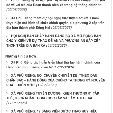
đề về vai trò của Đoàn thanh niên xã trong hệ thống chính trị
(02/06/2026)
Xã Phú Riềng tham dự hội nghị trực tuyến sơ kết 1 năm
thực hiện mô hình tổ chức chính quyền địa phương 2 cấp trên
(03/06/2026)
địa bàn thành phố Đồng Nai
HỘI NGHỊ BAN CHẤP HÀNH ĐẢNG BỘ XÃ MỞ RỘNG BÀN,
CHO Ý KIẾN VỀ DỰ THẢO ĐỀ ÁN VÀ PHƯƠNG ÁN SẮP XẾP
(03/06/2026)
THÔN TRÊN ĐỊA BÀN XÃ
Những tin cũ hơn
Xã Phú Riềng tập huấn triển khai thủ tục hành chính của
(17/05/2026)
Đảng trên môi trường điện tử
XÃ PHÚ RIỀNG: NÓI CHUYỆN CHUYÊN ĐỀ “THEO DẤU
CHÂN BÁC – HÀNH ĐỘNG CỦA CHÚNG TA TRONG KỶ NGUYÊN
(17/05/2026)
PHÁT TRIỂN MỚI”
XÃ PHÚ RIỀNG TUYÊN DƯƠNG, KHEN THƯỞNG 01 TẬP
THỂ, 08 CÁ NHÂN TRONG HỌC TẬP VÀ LÀM THEO BÁC
(17/05/2026)
XÃ PHÚ RIỀNG: 19 ĐẢNG VIÊN ĐƯỢC TRAO HUY HIỆU