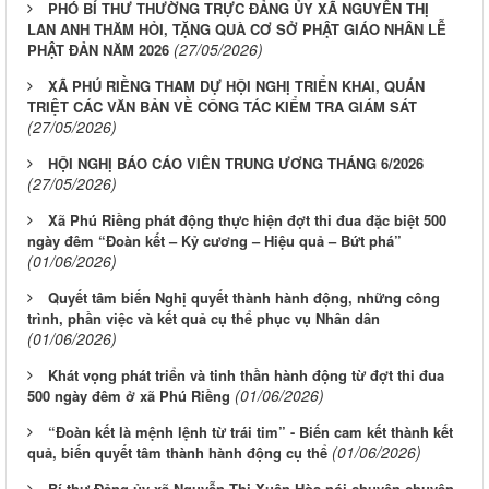
PHÓ BÍ THƯ THƯỜNG TRỰC ĐẢNG ỦY XÃ NGUYỄN THỊ
LAN ANH THĂM HỎI, TẶNG QUÀ CƠ SỞ PHẬT GIÁO NHÂN LỄ
(27/05/2026)
PHẬT ĐẢN NĂM 2026
XÃ PHÚ RIỀNG THAM DỰ HỘI NGHỊ TRIỂN KHAI, QUÁN
TRIỆT CÁC VĂN BẢN VỀ CÔNG TÁC KIỂM TRA GIÁM SÁT
(27/05/2026)
HỘI NGHỊ BÁO CÁO VIÊN TRUNG ƯƠNG THÁNG 6/2026
(27/05/2026)
Xã Phú Riềng phát động thực hiện đợt thi đua đặc biệt 500
ngày đêm “Đoàn kết – Kỷ cương – Hiệu quả – Bứt phá”
(01/06/2026)
Quyết tâm biến Nghị quyết thành hành động, những công
trình, phần việc và kết quả cụ thể phục vụ Nhân dân
(01/06/2026)
Khát vọng phát triển và tinh thần hành động từ đợt thi đua
(01/06/2026)
500 ngày đêm ở xã Phú Riềng
“Đoàn kết là mệnh lệnh từ trái tim” - Biến cam kết thành kết
(01/06/2026)
quả, biến quyết tâm thành hành động cụ thể
Bí thư Đảng ủy xã Nguyễn Thị Xuân Hòa nói chuyện chuyên