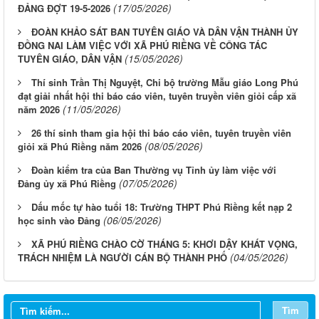
(17/05/2026)
ĐẢNG ĐỢT 19-5-2026
ĐOÀN KHẢO SÁT BAN TUYÊN GIÁO VÀ DÂN VẬN THÀNH ỦY
ĐỒNG NAI LÀM VIỆC VỚI XÃ PHÚ RIỀNG VỀ CÔNG TÁC
(15/05/2026)
TUYÊN GIÁO, DÂN VẬN
Thí sinh Trần Thị Nguyệt, Chi bộ trường Mẫu giáo Long Phú
đạt giải nhất hội thi báo cáo viên, tuyên truyền viên giỏi cấp xã
(11/05/2026)
năm 2026
26 thí sinh tham gia hội thi báo cáo viên, tuyên truyền viên
(08/05/2026)
giỏi xã Phú Riềng năm 2026
Đoàn kiểm tra của Ban Thường vụ Tỉnh ủy làm việc với
(07/05/2026)
Đảng ủy xã Phú Riềng
Dấu mốc tự hào tuổi 18: Trường THPT Phú Riềng kết nạp 2
(06/05/2026)
học sinh vào Đảng
XÃ PHÚ RIỀNG CHÀO CỜ THÁNG 5: KHƠI DẬY KHÁT VỌNG,
(04/05/2026)
TRÁCH NHIỆM LÀ NGƯỜI CÁN BỘ THÀNH PHỐ
Tìm