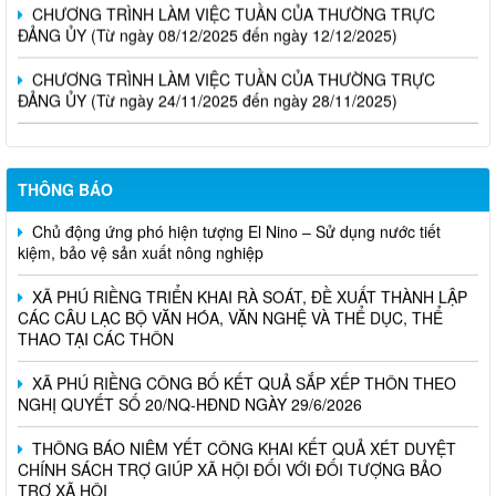
ĐẢNG ỦY (Từ ngày 08/12/2025 đến ngày 12/12/2025)
CHƯƠNG TRÌNH LÀM VIỆC TUẦN CỦA THƯỜNG TRỰC
ĐẢNG ỦY (Từ ngày 24/11/2025 đến ngày 28/11/2025)
THÔNG BÁO
Chủ động ứng phó hiện tượng El Nino – Sử dụng nước tiết
kiệm, bảo vệ sản xuất nông nghiệp
XÃ PHÚ RIỀNG TRIỂN KHAI RÀ SOÁT, ĐỀ XUẤT THÀNH LẬP
CÁC CÂU LẠC BỘ VĂN HÓA, VĂN NGHỆ VÀ THỂ DỤC, THỂ
THAO TẠI CÁC THÔN
XÃ PHÚ RIỀNG CÔNG BỐ KẾT QUẢ SẮP XẾP THÔN THEO
NGHỊ QUYẾT SỐ 20/NQ-HĐND NGÀY 29/6/2026
THÔNG BÁO NIÊM YẾT CÔNG KHAI KẾT QUẢ XÉT DUYỆT
CHÍNH SÁCH TRỢ GIÚP XÃ HỘI ĐỐI VỚI ĐỐI TƯỢNG BẢO
TRỢ XÃ HỘI