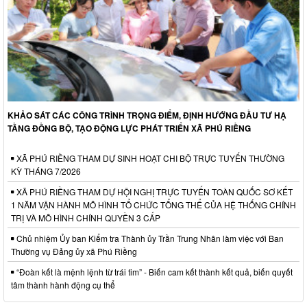
KHẢO SÁT CÁC CÔNG TRÌNH TRỌNG ĐIỂM, ĐỊNH HƯỚNG ĐẦU TƯ HẠ
TẦNG ĐỒNG BỘ, TẠO ĐỘNG LỰC PHÁT TRIỂN XÃ PHÚ RIỀNG
XÃ PHÚ RIỀNG THAM DỰ SINH HOẠT CHI BỘ TRỰC TUYẾN THƯỜNG
KỲ THÁNG 7/2026
XÃ PHÚ RIỀNG THAM DỰ HỘI NGHỊ TRỰC TUYẾN TOÀN QUỐC SƠ KẾT
1 NĂM VẬN HÀNH MÔ HÌNH TỔ CHỨC TỔNG THỂ CỦA HỆ THỐNG CHÍNH
TRỊ VÀ MÔ HÌNH CHÍNH QUYỀN 3 CẤP
Chủ nhiệm Ủy ban Kiểm tra Thành ủy Trần Trung Nhân làm việc với Ban
Thường vụ Đảng ủy xã Phú Riềng
“Đoàn kết là mệnh lệnh từ trái tim” - Biến cam kết thành kết quả, biến quyết
tâm thành hành động cụ thể