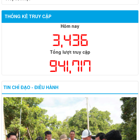
THỐNG KÊ TRUY CẬP
Hôm nay
3,436
Tổng lượt truy cập
941,717
TIN CHỈ ĐẠO - ĐIỀU HÀNH