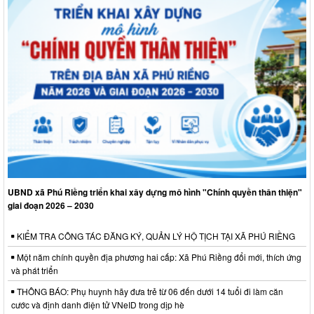
UBND xã Phú Riềng triển khai xây dựng mô hình "Chính quyền thân thiện"
giai đoạn 2026 – 2030
KIỂM TRA CÔNG TÁC ĐĂNG KÝ, QUẢN LÝ HỘ TỊCH TẠI XÃ PHÚ RIỀNG
Một năm chính quyền địa phương hai cấp: Xã Phú Riềng đổi mới, thích ứng
và phát triển
THÔNG BÁO: Phụ huynh hãy đưa trẻ từ 06 đến dưới 14 tuổi đi làm căn
cước và định danh điện tử VNeID trong dịp hè