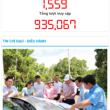
1,559
Tổng lượt truy cập
935,067
TIN CHỈ ĐẠO - ĐIỀU HÀNH