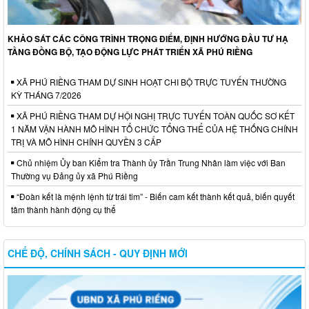
KHẢO SÁT CÁC CÔNG TRÌNH TRỌNG ĐIỂM, ĐỊNH HƯỚNG ĐẦU TƯ HẠ
TẦNG ĐỒNG BỘ, TẠO ĐỘNG LỰC PHÁT TRIỂN XÃ PHÚ RIỀNG
XÃ PHÚ RIỀNG THAM DỰ SINH HOẠT CHI BỘ TRỰC TUYẾN THƯỜNG
KỲ THÁNG 7/2026
XÃ PHÚ RIỀNG THAM DỰ HỘI NGHỊ TRỰC TUYẾN TOÀN QUỐC SƠ KẾT
1 NĂM VẬN HÀNH MÔ HÌNH TỔ CHỨC TỔNG THỂ CỦA HỆ THỐNG CHÍNH
TRỊ VÀ MÔ HÌNH CHÍNH QUYỀN 3 CẤP
Chủ nhiệm Ủy ban Kiểm tra Thành ủy Trần Trung Nhân làm việc với Ban
Thường vụ Đảng ủy xã Phú Riềng
“Đoàn kết là mệnh lệnh từ trái tim” - Biến cam kết thành kết quả, biến quyết
tâm thành hành động cụ thể
CHẾ ĐỘ, CHÍNH SÁCH - QUY ĐỊNH MỚI