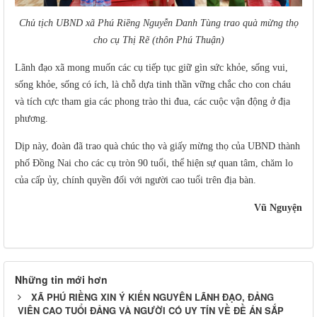
Chủ tịch UBND xã Phú Riềng Nguyễn Danh Tùng trao quà mừng thọ
cho cụ Thị Rẽ (thôn Phú Thuận)
Lãnh đạo xã mong muốn các cụ tiếp tục giữ gìn sức khỏe, sống vui,
sống khỏe, sống có ích, là chỗ dựa tinh thần vững chắc cho con cháu
và tích cực tham gia các phong trào thi đua, các cuộc vận động ở địa
phương.
Dịp này, đoàn đã trao quà chúc thọ và giấy mừng thọ của UBND thành
phố Đồng Nai cho các cụ tròn 90 tuổi, thể hiện sự quan tâm, chăm lo
của cấp ủy, chính quyền đối với người cao tuổi trên địa bàn.
Vũ Nguyện
Những tin mới hơn
XÃ PHÚ RIỀNG XIN Ý KIẾN NGUYÊN LÃNH ĐẠO, ĐẢNG
VIÊN CAO TUỔI ĐẢNG VÀ NGƯỜI CÓ UY TÍN VỀ ĐỀ ÁN SẮP