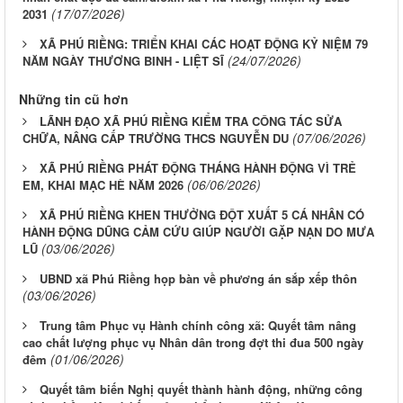
(17/07/2026)
2031
XÃ PHÚ RIỀNG: TRIỂN KHAI CÁC HOẠT ĐỘNG KỶ NIỆM 79
(24/07/2026)
NĂM NGÀY THƯƠNG BINH - LIỆT SĨ
Những tin cũ hơn
LÃNH ĐẠO XÃ PHÚ RIỀNG KIỂM TRA CÔNG TÁC SỬA
(07/06/2026)
CHỮA, NÂNG CẤP TRƯỜNG THCS NGUYỄN DU
XÃ PHÚ RIỀNG PHÁT ĐỘNG THÁNG HÀNH ĐỘNG VÌ TRẺ
(06/06/2026)
EM, KHAI MẠC HÈ NĂM 2026
XÃ PHÚ RIỀNG KHEN THƯỞNG ĐỘT XUẤT 5 CÁ NHÂN CÓ
HÀNH ĐỘNG DŨNG CẢM CỨU GIÚP NGƯỜI GẶP NẠN DO MƯA
(03/06/2026)
LŨ
UBND xã Phú Riềng họp bàn về phương án sắp xếp thôn
(03/06/2026)
Trung tâm Phục vụ Hành chính công xã: Quyết tâm nâng
cao chất lượng phục vụ Nhân dân trong đợt thi đua 500 ngày
(01/06/2026)
đêm
Quyết tâm biến Nghị quyết thành hành động, những công