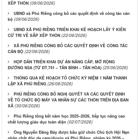
(09/06/2026)
XẾP THÔN
UBND xã Phú Riềng công bố các quyết định về công tác cán
(09/06/2026)
bộ
UBND XÃ PHÚ RIỀNG TRIỂN KHAI KẾ HOẠCH LẤY Ý KIẾN
(22/06/2026)
CỬ TRI VỀ SẮP XẾP THÔN
XÃ PHÚ RIỀNG CÔNG BỐ CÁC QUYẾT ĐỊNH VỀ CÔNG TÁC
(22/06/2026)
CÁN BỘ
HỌP DÂN TRIỂN KHAI DỰ ÁN NÂNG CẤP, MỞ RỘNG
(25/06/2026)
ĐƯỜNG N3A (TỪ ĐT.741 – TÂN BÌNH – TÂN HÒA)
THÔNG QUA KẾ HOẠCH TỔ CHỨC KỶ NIỆM 1 NĂM THÀNH
(26/06/2026)
LẬP XÃ PHÚ RIỀNG
PHÚ RIỀNG CÔNG BỐ NGHỊ QUYẾT VÀ CÁC QUYẾT ĐỊNH
VỀ TỔ CHỨC BỘ MÁY VÀ NHÂN SỰ CÁC THÔN TRÊN ĐỊA BÀN
(30/06/2026)
XÃ
Phú Riềng tổng kết năm học 2025–2026, tiếp tục nâng cao
(02/07/2026)
chất lượng giáo dục toàn diện
Ông Nguyễn Đăng Bảy được bầu giữ chức Chủ tịch Hội Nạn
nhân chất độc da cam/dioxin xã Phú Riềng, nhiệm kỳ 2026 –