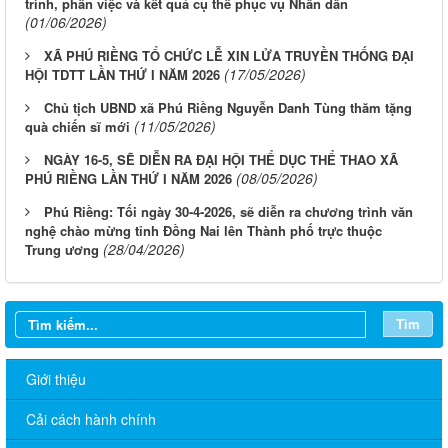
trình, phần việc và kết quả cụ thể phục vụ Nhân dân
(01/06/2026)
XÃ PHÚ RIỀNG TỔ CHỨC LỄ XIN LỬA TRUYỀN THỐNG ĐẠI
(17/05/2026)
HỘI TDTT LẦN THỨ I NĂM 2026
Chủ tịch UBND xã Phú Riềng Nguyễn Danh Tùng thăm tặng
(11/05/2026)
quà chiến sĩ mới
NGÀY 16-5, SẼ DIỄN RA ĐẠI HỘI THỂ DỤC THỂ THAO XÃ
(08/05/2026)
PHÚ RIỀNG LẦN THỨ I NĂM 2026
Phú Riềng: Tối ngày 30-4-2026, sẽ diễn ra chương trình văn
nghệ chào mừng tỉnh Đồng Nai lên Thành phố trực thuộc
(28/04/2026)
Trung ương
Tìm
Giới thiệu
Cải cách hành chính