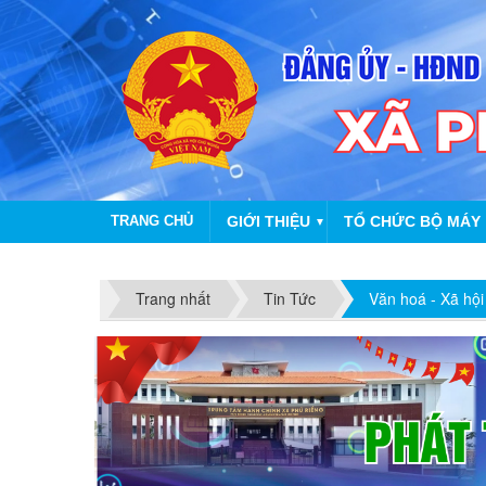
TRANG CHỦ
GIỚI THIỆU
TỔ CHỨC BỘ MÁY
▼
Trang nhất
Tin Tức
Văn hoá - Xã hội