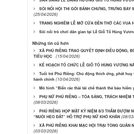
SÔI NỔI HỘI THI GÓI BÁNH CHƯNG, TRƯNG BÀY
(25/04/2026)
TRANG NGHIÊM LỄ MỞ CỬA ĐỀN THỜ CÁC VUA H
Sôi nổi trò chơi dân gian tại Lễ Giỗ Tổ Hùng Vươ
Những tin cũ hơn
XÃ PHÚ RIỀNG TRAO QUYẾT ĐỊNH ĐIỀU ĐỘNG, 
(15/04/2026)
TIỂU HỌC
KẾ HOẠCH TỔ CHỨC LỄ GIỖ TỔ HÙNG VƯƠNG NĂ
Tuổi trẻ Phú Riềng: Chủ động thích ứng, phát huy 
(10/04/2026)
hành chính
Mô hình “Biến rác thải tái chế thành thẻ bảo hiểm 
PHỤ NỮ PHÚ RIỀNG – TỎA SÁNG, TRÁCH NHIỆM
(08/03/2026)
PHÚ RIỀNG HỌP MẶT KỶ NIỆM 8/3 THẮM ĐƯỢM 
(08/03
“NUÔI HEO ĐẤT” HỖ TRỢ PHỤ NỮ KHÓ KHĂN
XÃ PHÚ RIỀNG KHAI MẠC HỘI TRẠI TÒNG QUÂN N
(03/03/2026)