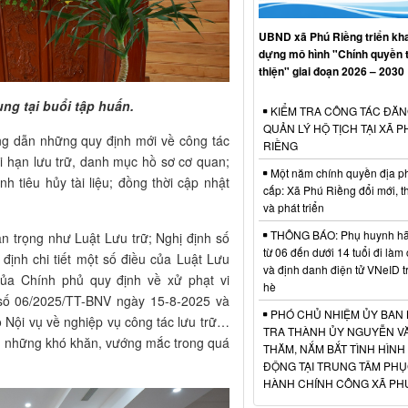
UBND xã Phú Riềng triển kha
dựng mô hình "Chính quyền 
thiện" giai đoạn 2026 – 2030
ung tại buổi tập huấn.
KIỂM TRA CÔNG TÁC ĐĂN
QUẢN LÝ HỘ TỊCH TẠI XÃ P
ớng dẫn những quy định mới về công tác
RIỀNG
ời hạn lưu trữ, danh mục hồ sơ cơ quan;
Một năm chính quyền địa p
nh tiêu hủy tài liệu; đồng thời cập nhật
cấp: Xã Phú Riềng đổi mới, t
và phát triển
THÔNG BÁO: Phụ huynh hãy
n trọng như Luật Lưu trữ; Nghị định số
từ 06 đến dưới 14 tuổi đi làm
ịnh chi tiết một số điều của Luật Lưu
và định danh điện tử VNeID t
của Chính phủ quy định về xử phạt vi
hè
 số 06/2025/TT-BNV ngày 15-8-2025 và
PHÓ CHỦ NHIỆM ỦY BAN 
Nội vụ về nghiệp vụ công tác lưu trữ…
TRA THÀNH ỦY NGUYỄN VĂ
 rõ những khó khăn, vướng mắc trong quá
THĂM, NẮM BẮT TÌNH HÌNH
ĐỘNG TẠI TRUNG TÂM PHỤ
HÀNH CHÍNH CÔNG XÃ PH