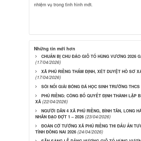
nhiệm vụ trong tình hình mới.
Những tin mới hơn
CHUẨN BỊ CHU ĐÁO GIỖ TỔ HÙNG VƯƠNG 2026 G
(17/04/2026)
XÃ PHÚ RIỀNG THẨM ĐỊNH, XÉT DUYỆT HỒ SƠ X
(17/04/2026)
SÔI NỔI GIẢI BÓNG ĐÁ HỌC SINH TRƯỜNG THCS
PHÚ RIỀNG: CÔNG BỐ QUYẾT ĐỊNH THÀNH LẬP 
(22/04/2026)
XÃ
NGƯỜI DÂN 4 XÃ PHÚ RIỀNG, BÌNH TÂN, LONG H
(23/04/2026)
NHÂN ĐẠO ĐỢT 1 – 2026
ĐOÀN CỜ TƯỚNG XÃ PHÚ RIỀNG THI ĐẤU ẤN TƯỢ
(24/04/2026)
TỈNH ĐỒNG NAI 2026
SẴN SÀNG LỄ DÂNG HƯƠNG GIỖ TỔ HÙNG VƯƠN