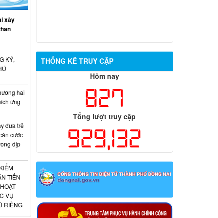
i xây
thân
G KÝ,
THỐNG KÊ TRUY CẬP
HÚ
Hôm nay
827
hương hai
hích ứng
Tổng lượt truy cập
 đưa trẻ
929,132
 căn cước
rong dịp
KIỂM
N TIẾN
 HOẠT
C VỤ
Ú RIỀNG