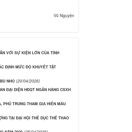
Vũ Nguyện
ẮN VỚI SỰ KIỆN LỚN CỦA TỈNH
ÁC ĐỊNH MỨC ĐỘ KHUYẾT TẬT
(20/04/2026)
 BÙ NHO
BAN ĐẠI DIỆN HĐQT NGÂN HÀNG CSXH
À, PHÚ TRUNG THAM GIA HIẾN MÁU
NG TẠI ĐẠI HỘI THỂ DỤC THỂ THAO
(25/04/2026)
G NĂM 2026