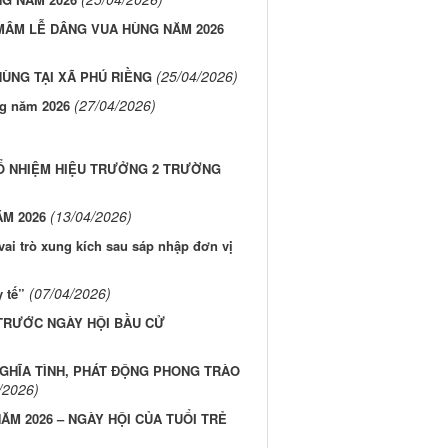
 MÂM LỄ DÂNG VUA HÙNG NĂM 2026
(25/04/2026)
ÙNG TẠI XÃ PHÚ RIỀNG
(27/04/2026)
ng năm 2026
BỔ NHIỆM HIỆU TRƯỞNG 2 TRƯỜNG
(13/04/2026)
M 2026
vai trò xung kích sau sáp nhập đơn vị
(07/04/2026)
y tế”
 TRƯỚC NGÀY HỘI BẦU CỬ
NGHĨA TÌNH, PHÁT ĐỘNG PHONG TRÀO
/2026)
ĂM 2026 – NGÀY HỘI CỦA TUỔI TRẺ