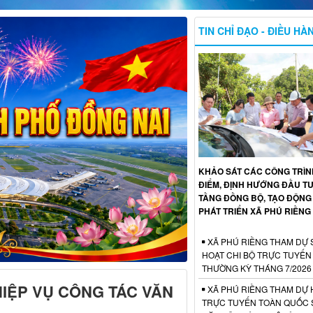
TIN CHỈ ĐẠO - ĐIỀU HÀ
KHẢO SÁT CÁC CÔNG TRÌ
ĐIỂM, ĐỊNH HƯỚNG ĐẦU T
TẦNG ĐỒNG BỘ, TẠO ĐỘNG
PHÁT TRIỂN XÃ PHÚ RIỀNG
XÃ PHÚ RIỀNG THAM DỰ 
HOẠT CHI BỘ TRỰC TUYẾN
THƯỜNG KỲ THÁNG 7/2026
HIỆP VỤ CÔNG TÁC VĂN
XÃ PHÚ RIỀNG THAM DỰ 
TRỰC TUYẾN TOÀN QUỐC S