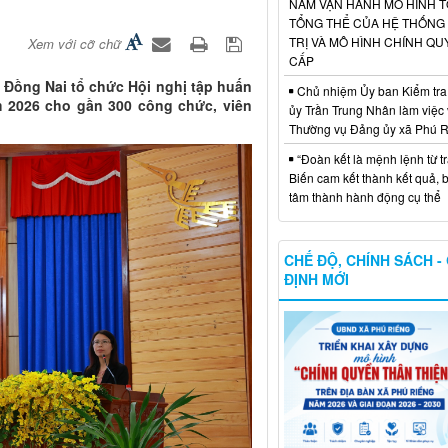
NĂM VẬN HÀNH MÔ HÌNH 
TỔNG THỂ CỦA HỆ THỐNG
TRỊ VÀ MÔ HÌNH CHÍNH QU
Xem với cỡ chữ
CẤP
h Đồng Nai tổ chức Hội nghị tập huấn
Chủ nhiệm Ủy ban Kiểm tra
m 2026 cho gần 300 công chức, viên
ủy Trần Trung Nhân làm việc 
Thường vụ Đảng ủy xã Phú 
“Đoàn kết là mệnh lệnh từ trá
Biến cam kết thành kết quả, 
tâm thành hành động cụ thể
CHẾ ĐỘ, CHÍNH SÁCH -
ĐỊNH MỚI