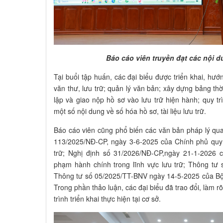
Báo cáo viên truyền đạt các nội d
Tại buổi tập huấn, các đại biểu được triển khai, hư
văn thư, lưu trữ; quản lý văn bản; xây dựng bảng th
lập và giao nộp hồ sơ vào lưu trữ hiện hành; quy trì
một số nội dung về số hóa hồ sơ, tài liệu lưu trữ.
Báo cáo viên cũng phổ biến các văn bản pháp lý qua
113/2025/NĐ-CP, ngày 3-6-2025 của Chính phủ quy đ
trữ; Nghị định số 31/2026/NĐ-CP,ngày 21-1-2026 
phạm hành chính trong lĩnh vực lưu trữ; Thông tư
Thông tư số 05/2025/TT-BNV ngày 14-5-2025 của Bộ 
Trong phần thảo luận, các đại biểu đã trao đổi, làm
trình triển khai thực hiện tại cơ sở.