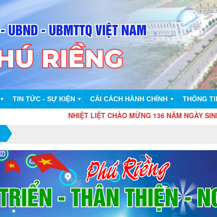
TIN TỨC - SỰ KIỆN
CẢI CÁCH HÀNH CHÍNH
THÔNG TI
▼
▼
▼
NHIỆT LIỆT CHÀO MỪNG 136 NĂM NGÀY SINH CHỦ TỊCH HỒ C