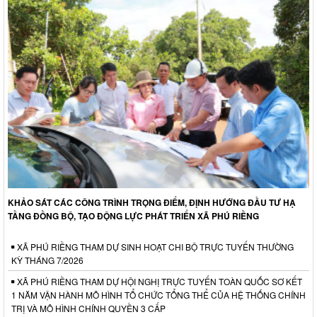
KHẢO SÁT CÁC CÔNG TRÌNH TRỌNG ĐIỂM, ĐỊNH HƯỚNG ĐẦU TƯ HẠ
TẦNG ĐỒNG BỘ, TẠO ĐỘNG LỰC PHÁT TRIỂN XÃ PHÚ RIỀNG
XÃ PHÚ RIỀNG THAM DỰ SINH HOẠT CHI BỘ TRỰC TUYẾN THƯỜNG
KỲ THÁNG 7/2026
XÃ PHÚ RIỀNG THAM DỰ HỘI NGHỊ TRỰC TUYẾN TOÀN QUỐC SƠ KẾT
1 NĂM VẬN HÀNH MÔ HÌNH TỔ CHỨC TỔNG THỂ CỦA HỆ THỐNG CHÍNH
TRỊ VÀ MÔ HÌNH CHÍNH QUYỀN 3 CẤP