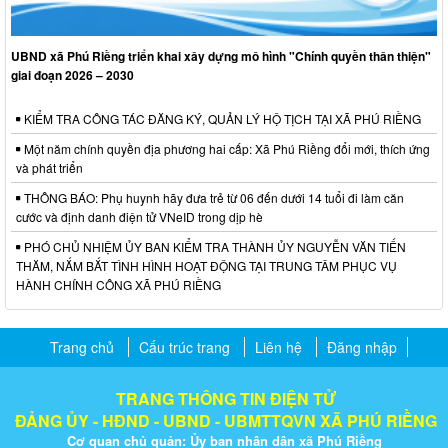
UBND xã Phú Riềng triển khai xây dựng mô hình "Chính quyền thân thiện"
giai đoạn 2026 – 2030
KIỂM TRA CÔNG TÁC ĐĂNG KÝ, QUẢN LÝ HỘ TỊCH TẠI XÃ PHÚ RIỀNG
Một năm chính quyền địa phương hai cấp: Xã Phú Riềng đổi mới, thích ứng
và phát triển
THÔNG BÁO: Phụ huynh hãy đưa trẻ từ 06 đến dưới 14 tuổi đi làm căn
cước và định danh điện tử VNeID trong dịp hè
PHÓ CHỦ NHIỆM ỦY BAN KIỂM TRA THÀNH ỦY NGUYỄN VĂN TIẾN
THĂM, NẮM BẮT TÌNH HÌNH HOẠT ĐỘNG TẠI TRUNG TÂM PHỤC VỤ
HÀNH CHÍNH CÔNG XÃ PHÚ RIỀNG
Trang chủ
Cấu trúc trang
Liên hệ
Đăng nhập
TRANG THÔNG TIN ĐIỆN TỬ
ĐẢNG ỦY - HĐND - UBND - UBMTTQVN XÃ PHÚ RIỀNG
Cơ quan chủ quản: Ủy ban nhân dân xã Phú Riềng