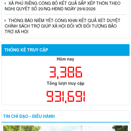
NGHỊ QUYẾT SỐ 20/NQ-HĐND NGÀY 29/6/2026
THÔNG BÁO NIÊM YẾT CÔNG KHAI KẾT QUẢ XÉT DUYỆT
CHÍNH SÁCH TRỢ GIÚP XÃ HỘI ĐỐI VỚI ĐỐI TƯỢNG BẢO
TRỢ XÃ HỘI
THỐNG KÊ TRUY CẬP
Hôm nay
3,386
Tổng lượt truy cập
931,691
TIN CHỈ ĐẠO - ĐIỀU HÀNH