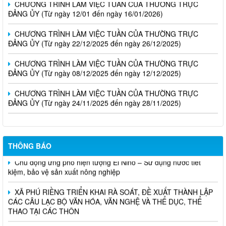
ĐẢNG ỦY (Từ ngày 12/01 đến ngày 16/01/2026)
CHƯƠNG TRÌNH LÀM VIỆC TUẦN CỦA THƯỜNG TRỰC
ĐẢNG ỦY (Từ ngày 22/12/2025 đến ngày 26/12/2025)
CHƯƠNG TRÌNH LÀM VIỆC TUẦN CỦA THƯỜNG TRỰC
ĐẢNG ỦY (Từ ngày 08/12/2025 đến ngày 12/12/2025)
CHƯƠNG TRÌNH LÀM VIỆC TUẦN CỦA THƯỜNG TRỰC
ĐẢNG ỦY (Từ ngày 24/11/2025 đến ngày 28/11/2025)
THÔNG BÁO
Chủ động ứng phó hiện tượng El Nino – Sử dụng nước tiết
kiệm, bảo vệ sản xuất nông nghiệp
XÃ PHÚ RIỀNG TRIỂN KHAI RÀ SOÁT, ĐỀ XUẤT THÀNH LẬP
CÁC CÂU LẠC BỘ VĂN HÓA, VĂN NGHỆ VÀ THỂ DỤC, THỂ
THAO TẠI CÁC THÔN
XÃ PHÚ RIỀNG CÔNG BỐ KẾT QUẢ SẮP XẾP THÔN THEO