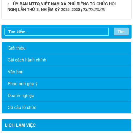
ỦY BAN MTTQ VIỆT NAM XÃ PHÚ RIỀNG TỔ CHỨC HỘI
(03/02/2026)
NGHỊ LẦN THỨ 3, NHIỆM KỲ 2025–2030
Tìm
Giới thiệu
Cải cách hành chính
Văn bản
Phản ánh góp ý
Doanh nghiệp
Cơ cấu tổ chức
LỊCH LÀM VIỆC
CHƯƠNG TRÌNH LÀM VIỆC TUẦN CỦA THƯỜNG TRỰC