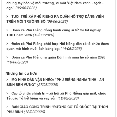
chung tay bảo vệ môi trường, vì một Việt Nam xanh - sạch -
(06/06/2026)
đẹp”
TUỔI TRẺ XÃ PHÚ RIỀNG RA QUÂN HỖ TRỢ ĐẢNG VIÊN
(06/06/2026)
TRÊN MÔI TRƯỜNG SỐ
Đoàn xã Phú Riềng đồng hành cùng sĩ tử thi tốt nghiệp
(12/06/2026)
THPT năm 2026
Đoàn xã Phú Riềng phối hợp Hội Nông dân xã tổ chức tham
(14/06/2026)
quan mô hình nuôi ếch bằng bạt
Đoàn xã Phú Riềng ra quân Đội hình mùa hè số năm 2026
(16/06/2026)
Những tin cũ hơn
MÔ HÌNH DÂN VẬN KHÉO: “PHÚ RIỀNG NGHĨA TÌNH - AN
(27/03/2026)
SINH BỀN VỮNG”
Các tổ chức chính trị – xã hội xã Phú Riềng gặp mặt, chúc
(12/02/2026)
Tết các Tổ tiết kiệm và vay vốn
BÀN GIAO CÔNG TRÌNH “ĐƯỜNG CỜ TỔ QUỐC” TẠI THÔN
(12/02/2026)
PHÚ BÌNH