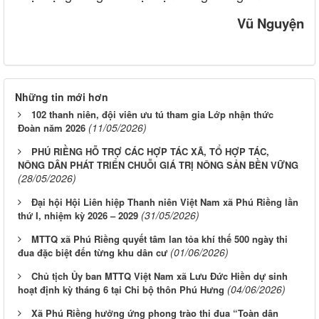
Vũ Nguyện
Những tin mới hơn
102 thanh niên, đội viên ưu tú tham gia Lớp nhận thức
(11/05/2026)
Đoàn năm 2026
PHÚ RIỀNG HỖ TRỢ CÁC HỢP TÁC XÃ, TỔ HỢP TÁC,
NÔNG DÂN PHÁT TRIỂN CHUỖI GIÁ TRỊ NÔNG SẢN BỀN VỮNG
(28/05/2026)
Đại hội Hội Liên hiệp Thanh niên Việt Nam xã Phú Riềng lần
(31/05/2026)
thứ I, nhiệm kỳ 2026 – 2029
MTTQ xã Phú Riềng quyết tâm lan tỏa khí thế 500 ngày thi
(01/06/2026)
đua đặc biệt đến từng khu dân cư
Chủ tịch Ủy ban MTTQ Việt Nam xã Lưu Đức Hiền dự sinh
(04/06/2026)
hoạt định kỳ tháng 6 tại Chi bộ thôn Phú Hưng
Xã Phú Riềng hưởng ứng phong trào thi đua “Toàn dân