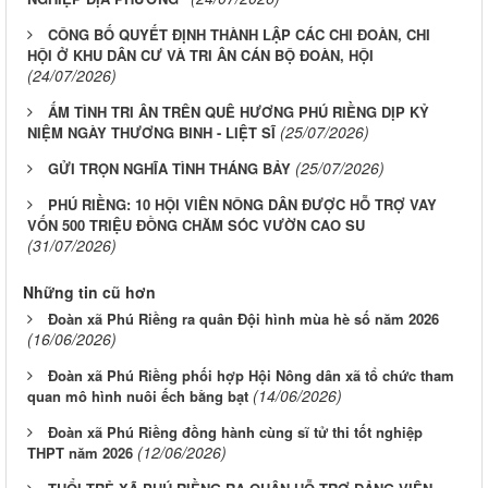
CÔNG BỐ QUYẾT ĐỊNH THÀNH LẬP CÁC CHI ĐOÀN, CHI
HỘI Ở KHU DÂN CƯ VÀ TRI ÂN CÁN BỘ ĐOÀN, HỘI
(24/07/2026)
ẤM TÌNH TRI ÂN TRÊN QUÊ HƯƠNG PHÚ RIỀNG DỊP KỶ
(25/07/2026)
NIỆM NGÀY THƯƠNG BINH - LIỆT SĨ
(25/07/2026)
GỬI TRỌN NGHĨA TÌNH THÁNG BẢY
PHÚ RIỀNG: 10 HỘI VIÊN NÔNG DÂN ĐƯỢC HỖ TRỢ VAY
VỐN 500 TRIỆU ĐỒNG CHĂM SÓC VƯỜN CAO SU
(31/07/2026)
Những tin cũ hơn
Đoàn xã Phú Riềng ra quân Đội hình mùa hè số năm 2026
(16/06/2026)
Đoàn xã Phú Riềng phối hợp Hội Nông dân xã tổ chức tham
(14/06/2026)
quan mô hình nuôi ếch bằng bạt
Đoàn xã Phú Riềng đồng hành cùng sĩ tử thi tốt nghiệp
(12/06/2026)
THPT năm 2026