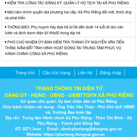
KIỂM TRA CÔNG TÁC ĐĂNG KÝ, QUẢN LÝ HỘ TỊCH TẠI XÃ PHÚ RIỀNG
Một năm chính quyền địa phương hai cấp: Xã Phú Riềng đổi mới, thích ứng
và phát triển
THÔNG BÁO: Phụ huynh hãy đưa trẻ từ 06 đến dưới 14 tuổi đi làm căn
cước và định danh điện tử VNeID trong dịp hè
PHÓ CHỦ NHIỆM ỦY BAN KIỂM TRA THÀNH ỦY NGUYỄN VĂN TIẾN
THĂM, NẮM BẮT TÌNH HÌNH HOẠT ĐỘNG TẠI TRUNG TÂM PHỤC VỤ
HÀNH CHÍNH CÔNG XÃ PHÚ RIỀNG
Trang chủ
Cấu trúc trang
Liên hệ
Đăng nhập
TRANG THÔNG TIN ĐIỆN TỬ
ĐẢNG ỦY - HĐND - UBND - UBMTTQVN XÃ PHÚ RIỀNG
Cơ quan chủ quản: Ủy ban nhân dân xã Phú Riềng
Chịu trách nhiệm nội dung: Ông Trần Văn Thảo - Phó Chủ tịch UBND
xã, Trưởng Ban biên tập
Địa chỉ: Trung tâm Hành chính Xã Phú Riềng - Thôn Tân Bình - Xã
Phú Riềng - Thành phố Đồng Nai
ĐT: 0271.3xxx - Email: ubnd-phurieng@dongnai.gov.vn​
Website:
https://phurieng.dongnai.gov.vn