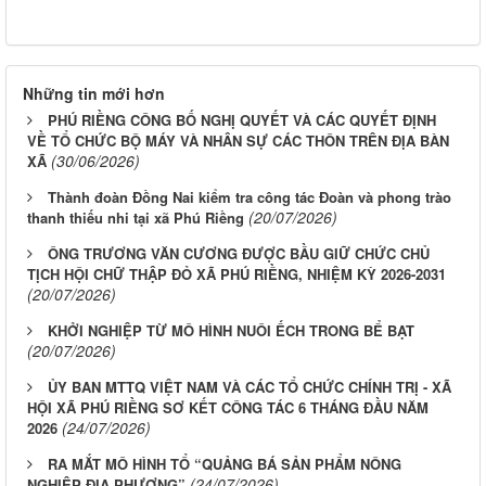
Những tin mới hơn
PHÚ RIỀNG CÔNG BỐ NGHỊ QUYẾT VÀ CÁC QUYẾT ĐỊNH
VỀ TỔ CHỨC BỘ MÁY VÀ NHÂN SỰ CÁC THÔN TRÊN ĐỊA BÀN
(30/06/2026)
XÃ
Thành đoàn Đồng Nai kiểm tra công tác Đoàn và phong trào
(20/07/2026)
thanh thiếu nhi tại xã Phú Riềng
ÔNG TRƯƠNG VĂN CƯƠNG ĐƯỢC BẦU GIỮ CHỨC CHỦ
TỊCH HỘI CHỮ THẬP ĐỎ XÃ PHÚ RIỀNG, NHIỆM KỲ 2026-2031
(20/07/2026)
KHỞI NGHIỆP TỪ MÔ HÌNH NUÔI ẾCH TRONG BỂ BẠT
(20/07/2026)
ỦY BAN MTTQ VIỆT NAM VÀ CÁC TỔ CHỨC CHÍNH TRỊ - XÃ
HỘI XÃ PHÚ RIỀNG SƠ KẾT CÔNG TÁC 6 THÁNG ĐẦU NĂM
(24/07/2026)
2026
RA MẮT MÔ HÌNH TỔ “QUẢNG BÁ SẢN PHẨM NÔNG
(24/07/2026)
NGHIỆP ĐỊA PHƯƠNG”