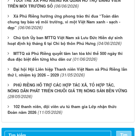
TUỔI TRẺ XÃ PHÚ RIỀNG RA QUÂN HỖ TRỢ ĐẢNG VIÊN
(06/06/2026)
TRÊN MÔI TRƯỜNG SỐ
Xã Phú Riềng hưởng ứng phong trào thi đua “Toàn dân
chung tay bảo vệ môi trường, vì một Việt Nam xanh - sạch -
(06/06/2026)
đẹp”
Chủ tịch Ủy ban MTTQ Việt Nam xã Lưu Đức Hiền dự sinh
(04/06/2026)
hoạt định kỳ tháng 6 tại Chi bộ thôn Phú Hưng
MTTQ xã Phú Riềng quyết tâm lan tỏa khí thế 500 ngày thi
(01/06/2026)
đua đặc biệt đến từng khu dân cư
Đại hội Hội Liên hiệp Thanh niên Việt Nam xã Phú Riềng lần
(31/05/2026)
thứ I, nhiệm kỳ 2026 – 2029
PHÚ RIỀNG HỖ TRỢ CÁC HỢP TÁC XÃ, TỔ HỢP TÁC,
NÔNG DÂN PHÁT TRIỂN CHUỖI GIÁ TRỊ NÔNG SẢN BỀN VỮNG
(28/05/2026)
102 thanh niên, đội viên ưu tú tham gia Lớp nhận thức
(11/05/2026)
Đoàn năm 2026
Tìm