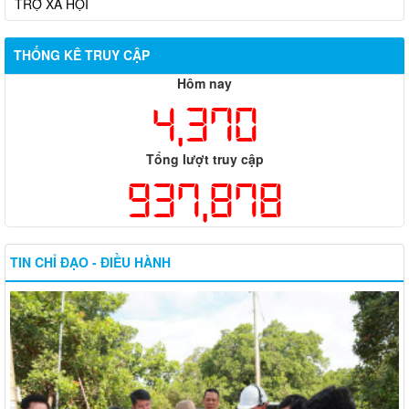
THỐNG KÊ TRUY CẬP
Hôm nay
4,370
Tổng lượt truy cập
937,878
TIN CHỈ ĐẠO - ĐIỀU HÀNH