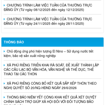
CHƯƠNG TRÌNH LÀM VIỆC TUẦN CỦA THƯỜNG TRỰC
ĐẢNG ỦY (Từ ngày 08/12/2025 đến ngày 12/12/2025)
CHƯƠNG TRÌNH LÀM VIỆC TUẦN CỦA THƯỜNG TRỰC
ĐẢNG ỦY (Từ ngày 24/11/2025 đến ngày 28/11/2025)
THÔNG BÁO
Chủ động ứng phó hiện tượng El Nino – Sử dụng nước tiết
kiệm, bảo vệ sản xuất nông nghiệp
XÃ PHÚ RIỀNG TRIỂN KHAI RÀ SOÁT, ĐỀ XUẤT THÀNH LẬP
CÁC CÂU LẠC BỘ VĂN HÓA, VĂN NGHỆ VÀ THỂ DỤC, THỂ
THAO TẠI CÁC THÔN
XÃ PHÚ RIỀNG CÔNG BỐ KẾT QUẢ SẮP XẾP THÔN THEO
NGHỊ QUYẾT SỐ 20/NQ-HĐND NGÀY 29/6/2026
THÔNG BÁO NIÊM YẾT CÔNG KHAI KẾT QUẢ XÉT DUYỆT
CHÍNH SÁCH TRỢ GIÚP XÃ HỘI ĐỐI VỚI ĐỐI TƯỢNG BẢO
TRỢ XÃ HỘI