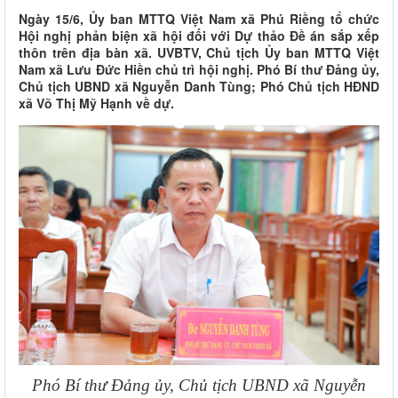
Ngày 15/6, Ủy ban MTTQ Việt Nam xã Phú Riềng tổ chức
Hội nghị phản biện xã hội đối với Dự thảo Đề án sắp xếp
thôn trên địa bàn xã. UVBTV, Chủ tịch Ủy ban MTTQ Việt
Nam xã Lưu Đức Hiền chủ trì hội nghị. Phó Bí thư Đảng ủy,
Chủ tịch UBND xã Nguyễn Danh Tùng; Phó Chủ tịch HĐND
xã Võ Thị Mỹ Hạnh về dự.
Phó Bí thư Đảng ủy, Chủ tịch UBND xã Nguyễn