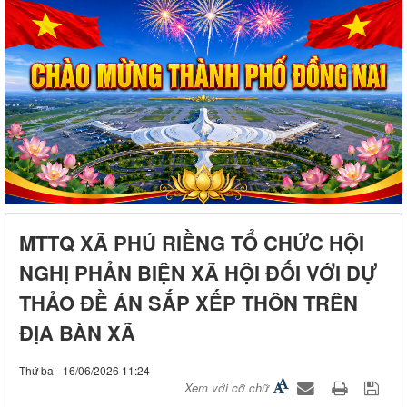
MTTQ XÃ PHÚ RIỀNG TỔ CHỨC HỘI
NGHỊ PHẢN BIỆN XÃ HỘI ĐỐI VỚI DỰ
THẢO ĐỀ ÁN SẮP XẾP THÔN TRÊN
ĐỊA BÀN XÃ
Thứ ba - 16/06/2026 11:24
Xem với cỡ chữ