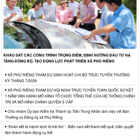
KHẢO SÁT CÁC CÔNG TRÌNH TRỌNG ĐIỂM, ĐỊNH HƯỚNG ĐẦU TƯ HẠ
TẦNG ĐỒNG BỘ, TẠO ĐỘNG LỰC PHÁT TRIỂN XÃ PHÚ RIỀNG
XÃ PHÚ RIỀNG THAM DỰ SINH HOẠT CHI BỘ TRỰC TUYẾN THƯỜNG
KỲ THÁNG 7/2026
XÃ PHÚ RIỀNG THAM DỰ HỘI NGHỊ TRỰC TUYẾN TOÀN QUỐC SƠ KẾT
1 NĂM VẬN HÀNH MÔ HÌNH TỔ CHỨC TỔNG THỂ CỦA HỆ THỐNG CHÍNH
TRỊ VÀ MÔ HÌNH CHÍNH QUYỀN 3 CẤP
Chủ nhiệm Ủy ban Kiểm tra Thành ủy Trần Trung Nhân làm việc với Ban
Thường vụ Đảng ủy xã Phú Riềng
“Đoàn kết là mệnh lệnh từ trái tim” - Biến cam kết thành kết quả, biến quyết
tâm thành hành động cụ thể