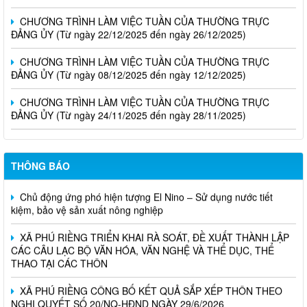
CHƯƠNG TRÌNH LÀM VIỆC TUẦN CỦA THƯỜNG TRỰC
ĐẢNG ỦY (Từ ngày 22/12/2025 đến ngày 26/12/2025)
CHƯƠNG TRÌNH LÀM VIỆC TUẦN CỦA THƯỜNG TRỰC
ĐẢNG ỦY (Từ ngày 08/12/2025 đến ngày 12/12/2025)
CHƯƠNG TRÌNH LÀM VIỆC TUẦN CỦA THƯỜNG TRỰC
ĐẢNG ỦY (Từ ngày 24/11/2025 đến ngày 28/11/2025)
THÔNG BÁO
Chủ động ứng phó hiện tượng El Nino – Sử dụng nước tiết
kiệm, bảo vệ sản xuất nông nghiệp
XÃ PHÚ RIỀNG TRIỂN KHAI RÀ SOÁT, ĐỀ XUẤT THÀNH LẬP
CÁC CÂU LẠC BỘ VĂN HÓA, VĂN NGHỆ VÀ THỂ DỤC, THỂ
THAO TẠI CÁC THÔN
XÃ PHÚ RIỀNG CÔNG BỐ KẾT QUẢ SẮP XẾP THÔN THEO
NGHỊ QUYẾT SỐ 20/NQ-HĐND NGÀY 29/6/2026