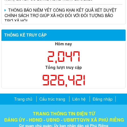
THÔNG BÁO NIÊM YẾT CÔNG KHAI KẾT QUẢ XÉT DUYỆT
CHÍNH SÁCH TRỢ GIÚP XÃ HỘI ĐỐI VỚI ĐỐI TƯỢNG BẢO
TRỢ XÃ HỘI
THỐNG KÊ TRUY CẬP
Hôm nay
2,047
Tổng lượt truy cập
926,421
Trang chủ
Cấu trúc trang
Liên hệ
Đăng nhập
TRANG THÔNG TIN ĐIỆN TỬ
ĐẢNG ỦY - HĐND - UBND - UBMTTQVN XÃ PHÚ RIỀNG
Cơ quan chủ quản: Ủy ban nhân dân xã Phú Riềng