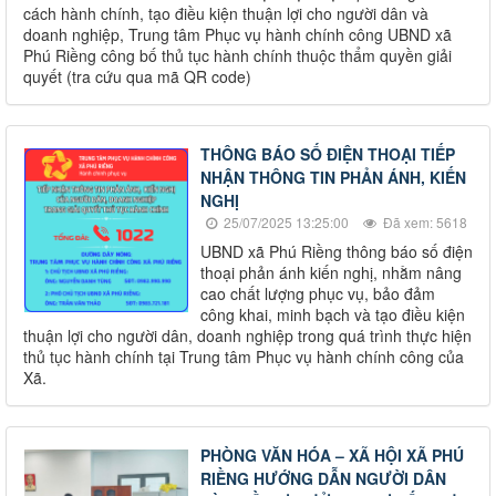
cách hành chính, tạo điều kiện thuận lợi cho người dân và
doanh nghiệp, Trung tâm Phục vụ hành chính công UBND xã
Phú Riềng công bố thủ tục hành chính thuộc thẩm quyền giải
quyết (tra cứu qua mã QR code)
THÔNG BÁO SỐ ĐIỆN THOẠI TIẾP
NHẬN THÔNG TIN PHẢN ÁNH, KIẾN
NGHỊ
25/07/2025 13:25:00
Đã xem: 5618
UBND xã Phú Riềng thông báo số điện
thoại phản ánh kiến nghị, nhằm nâng
cao chất lượng phục vụ, bảo đảm
công khai, minh bạch và tạo điều kiện
thuận lợi cho người dân, doanh nghiệp trong quá trình thực hiện
thủ tục hành chính tại Trung tâm Phục vụ hành chính công của
Xã.
PHÒNG VĂN HÓA – XÃ HỘI XÃ PHÚ
RIỀNG HƯỚNG DẪN NGƯỜI DÂN