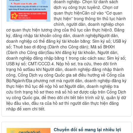
doanh nghiệp- Chọn từ danh sách
dịch vụ công trực tuyến2. Chọn cơ
quan thực hiệnCăn cứ vào “Cơ quan
thực hiện” trong thông tin thủ tục hành
chính, người dân, doanh nghiệp chọn
cơ quan thực hiện tương ứng của thủ tục cần thực hiện3. Đăng
ký, đăng nhập tài khoản công dân, doanh nghiệpNgười dân,
doanh nghiệp có thể đăng ký tài khoản bằng: Sim ký số; USB ký
số; Thuê bao di động (Dành cho Công dân); Mã số BHXH
(Dành cho Công dân)Sau khi đăng ký tài khoản, Người dân,
doanh nghiệp đăng nhập bằng 1 trong các cách sau: Sim ký số;
USB ký số; CMT/CCCD.4. Nộp hồ sơ, tra cứu, theo dõi tình
trạng hồ sơSau khi Người dân, doanh nghiệp đăng nhập thành
công, Cổng Dịch vụ công Quốc gia sẽ điều hướng về Cổng của
Bộ/Ngành/Địa phương nơi mà người dân, doanh nghiệp đăng ký
thực hiện thủ tục để nộp hồ sơ.Người dân, doanh nghiệp tra
cứu tình trạng hồ sơ theo mã số hồ sơ được cấp trên Cổng Dịch
vụ công Quốc gia, để theo dõi chi tiết tiến trình xử lý, quản lý dữ
liệu đầu vào, đầu ra của hồ sơ thì người dân thực hiện đăng
nhập để xem chi tiết.
Chuyển đổi số mang lại nhiều lợi