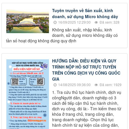
Tuyên truyền về Sản xuất, kinh
doanh, sử dụng Micro không dây
16/09/2025 12:29:00
Đã xem: 328
Không sản xuất, nhập khẩu, kinh
doanh, sử dụng micro không dây có
tần số hoạt động không đúng quy định
HƯỚNG DẪN: ĐIỀU KIỆN VÀ QUY
TRÌNH NỘP HỒ SƠ TRỰC TUYẾN
TRÊN CỔNG DỊCH VỤ CÔNG QUỐC
GIA
14/08/2025 09:36:00
Đã xem: 1929
1. Tra cứu thủ tục hành chính, dịch vụ
côngNgười dân, doanh nghiệp có 3
cách để tiếp cận thủ tục hành chính,
dịch vụ công, đó là:- Tìm kiếm theo từ
khóa ở trang chủ, trang công dân,
trang doanh nghiệp- Chọn thủ tục
hành chính từ sự kiện của công dân,