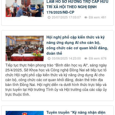
LÀM HỒ SƠ HƯỞNG TRỢ CẤP HƯU
TRÍ XÃ HỘI THEO NGHỊ ĐỊNH
176/2025/NĐ-CP
20/07/2025 17:03:07
Đã xem: 461
Hội nghị phổ cập kiến thức và kỹ
năng ứng dụng AI cho cán bộ,
công chức các cơ quan khối đảng,
đoàn thể
03/06/2025 14:23:00
Đã xem: 676
Tiếp tục thực hiện phong trào “Bình dân học vụ AI", sáng ngày
25/4/2025, Sở Khoa học và Công nghệ Đồng Nai sẽ tiếp tục tổ
chức Hội nghị phổ cập kiến thức và kỹ năng ứng dụng AI cho
cán bộ, công chức các cơ quan khối đảng, đoàn thể trên địa
bàn tỉnh Đồng Nai. Hội nghị diễn ra dưới hình thức trực tiếp và
trực tuyến tại Hội trường Tỉnh ủy và Hội trường của các cấp ủy
trực thuộc tỉnh.
Tuyên truyền “Kỹ năng nhận diện