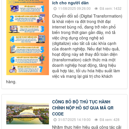
ích cho người dân
11/08/2025 09:26:00
Đã xem: 1432
Chuyển đổi số (Digital Transformation)
là khái niệm ra đời trong thời đại
internet bùng nổ, đang trở nên phổ
biến trong thời gian gần đây, mô tả
việc ứng dụng công nghệ số
(digitalize) vào tất cả các khía cạnh
của doanh nghiệp. Nếu đạt hiệu quả,
hoạt động này sẽ thay đổi toàn diện
(transformation) cách thức mà một
doanh nghiệp hoạt động, tăng hiệu
quả hợp tác, tối ưu hóa hiệu suất làm
việc và mang lại giá trị cho khách
hàng.
CÔNG BỐ BỘ THỦ TỤC HÀNH
CHÍNH NỘP HỒ SƠ QUA MÃ QR
CODE
31/07/2025 14:19:00
Đã xem: 428
Nhằm thực hiện hiệu quả công tác cải