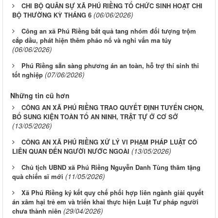
CHI BỘ QUÂN SỰ XÃ PHÚ RIỀNG TỔ CHỨC SINH HOẠT CHI
(06/06/2026)
BỘ THƯỜNG KỲ THÁNG 6
Công an xã Phú Riềng bắt quả tang nhóm đối tượng trộm
cắp dầu, phát hiện thêm pháo nổ và nghi vấn ma túy
(06/06/2026)
Phú Riềng sẵn sàng phương án an toàn, hỗ trợ thí sinh thi
(07/06/2026)
tốt nghiệp
Những tin cũ hơn
CÔNG AN XÃ PHÚ RIỀNG TRAO QUYẾT ĐỊNH TUYỂN CHỌN,
BỔ SUNG KIỆN TOÀN TỔ AN NINH, TRẬT TỰ Ở CƠ SỞ
(13/05/2026)
CÔNG AN XÃ PHÚ RIỀNG XỬ LÝ VI PHẠM PHÁP LUẬT CÓ
(13/05/2026)
LIÊN QUAN ĐẾN NGƯỜI NƯỚC NGOÀI
Chủ tịch UBND xã Phú Riềng Nguyễn Danh Tùng thăm tặng
(11/05/2026)
quà chiến sĩ mới
Xã Phú Riềng ký kết quy chế phối hợp liên ngành giải quyết
án xâm hại trẻ em và triển khai thực hiện Luật Tư pháp người
(29/04/2026)
chưa thành niên