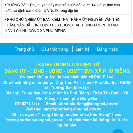
THÔNG BÁO: Phụ huynh hãy đưa trẻ từ 06 đến dưới 14 tuổi đi làm căn
cước và định danh điện tử VNeID trong dịp hè
PHÓ CHỦ NHIỆM ỦY BAN KIỂM TRA THÀNH ỦY NGUYỄN VĂN TIẾN
THĂM, NẮM BẮT TÌNH HÌNH HOẠT ĐỘNG TẠI TRUNG TÂM PHỤC VỤ
HÀNH CHÍNH CÔNG XÃ PHÚ RIỀNG
Trang chủ
Cấu trúc trang
Liên hệ
Đăng nhập
TRANG THÔNG TIN ĐIỆN TỬ
ĐẢNG ỦY - HĐND - UBND - UBMTTQVN XÃ PHÚ RIỀNG
Cơ quan chủ quản: Ủy ban nhân dân xã Phú Riềng
Chịu trách nhiệm nội dung: Ông Trần Văn Thảo - Phó Chủ tịch UBND
xã, Trưởng Ban biên tập
Địa chỉ: Trung tâm Hành chính Xã Phú Riềng - Thôn Tân Bình - Xã
Phú Riềng - Thành phố Đồng Nai
ĐT: 0271.3xxx - Email: ubnd-phurieng@dongnai.gov.vn​
Website:
https://phurieng.dongnai.gov.vn
Ghi rõ nguồn "Trang Thông tin điện tử xã Phú Riềng" hoặc
"
www.phurieng.dongnai.g​ov.vn
" khi ​phát hành lại thông tin từ các
nguồn này.​