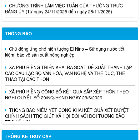
CHƯƠNG TRÌNH LÀM VIỆC TUẦN CỦA THƯỜNG TRỰC
ĐẢNG ỦY (Từ ngày 24/11/2025 đến ngày 28/11/2025)
THÔNG BÁO
Chủ động ứng phó hiện tượng El Nino – Sử dụng nước tiết
kiệm, bảo vệ sản xuất nông nghiệp
XÃ PHÚ RIỀNG TRIỂN KHAI RÀ SOÁT, ĐỀ XUẤT THÀNH LẬP
CÁC CÂU LẠC BỘ VĂN HÓA, VĂN NGHỆ VÀ THỂ DỤC, THỂ
THAO TẠI CÁC THÔN
XÃ PHÚ RIỀNG CÔNG BỐ KẾT QUẢ SẮP XẾP THÔN THEO
NGHỊ QUYẾT SỐ 20/NQ-HĐND NGÀY 29/6/2026
THÔNG BÁO NIÊM YẾT CÔNG KHAI KẾT QUẢ XÉT DUYỆT
CHÍNH SÁCH TRỢ GIÚP XÃ HỘI ĐỐI VỚI ĐỐI TƯỢNG BẢO
TRỢ XÃ HỘI
THỐNG KÊ TRUY CẬP