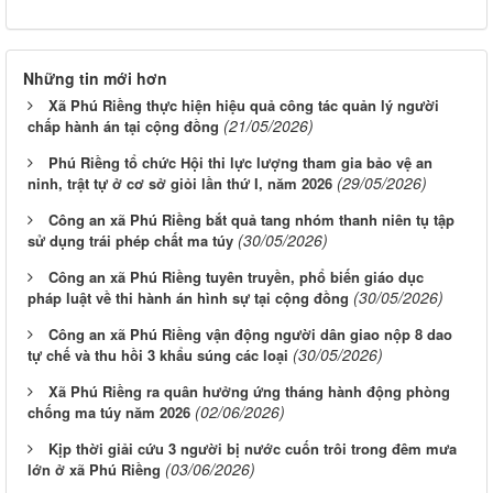
Những tin mới hơn
Xã Phú Riềng thực hiện hiệu quả công tác quản lý người
(21/05/2026)
chấp hành án tại cộng đồng
Phú Riềng tổ chức Hội thi lực lượng tham gia bảo vệ an
(29/05/2026)
ninh, trật tự ở cơ sở giỏi lần thứ I, năm 2026
Công an xã Phú Riềng bắt quả tang nhóm thanh niên tụ tập
(30/05/2026)
sử dụng trái phép chất ma túy
Công an xã Phú Riềng tuyên truyền, phổ biến giáo dục
(30/05/2026)
pháp luật về thi hành án hình sự tại cộng đồng
Công an xã Phú Riềng vận động người dân giao nộp 8 dao
(30/05/2026)
tự chế và thu hồi 3 khẩu súng các loại
Xã Phú Riềng ra quân hưởng ứng tháng hành động phòng
(02/06/2026)
chống ma túy năm 2026
Kịp thời giải cứu 3 người bị nước cuốn trôi trong đêm mưa
(03/06/2026)
lớn ở xã Phú Riềng