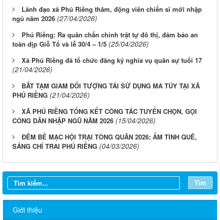
Lãnh đạo xã Phú Riềng thăm, động viên chiến sĩ mới nhập
(27/04/2026)
ngũ năm 2026
Phú Riềng: Ra quân chấn chỉnh trật tự đô thị, đảm bảo an
(25/04/2026)
toàn dịp Giỗ Tổ và lễ 30/4 – 1/5
Xã Phú Riềng đã tổ chức đăng ký nghĩa vụ quân sự tuổi 17
(21/04/2026)
BẮT TẠM GIAM ĐỐI TƯỢNG TÁI SỬ DỤNG MA TÚY TẠI XÃ
(21/04/2026)
PHÚ RIỀNG
XÃ PHÚ RIỀNG TỔNG KẾT CÔNG TÁC TUYỂN CHỌN, GỌI
(15/04/2026)
CÔNG DÂN NHẬP NGŨ NĂM 2026
ĐÊM BẾ MẠC HỘI TRẠI TÒNG QUÂN 2026: ẤM TÌNH QUÊ,
(04/03/2026)
SÁNG CHÍ TRAI PHÚ RIỀNG
Tìm
Giới thiệu