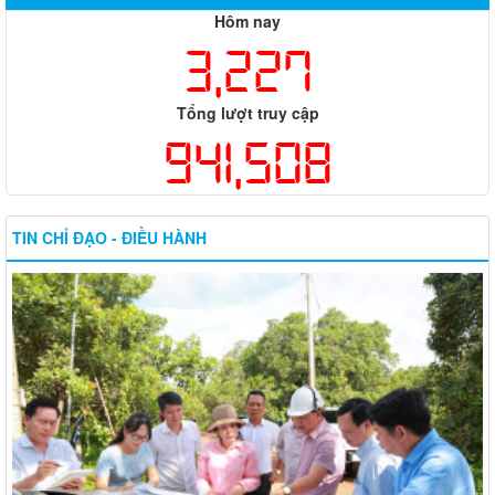
Hôm nay
3,227
Tổng lượt truy cập
941,508
TIN CHỈ ĐẠO - ĐIỀU HÀNH