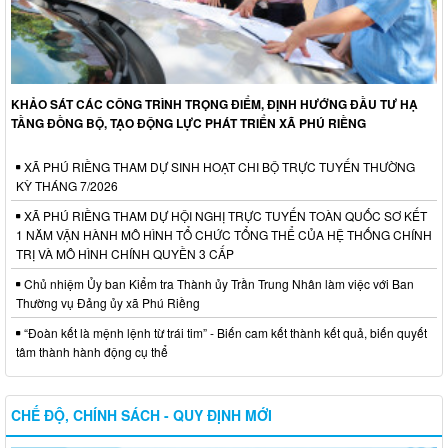
KHẢO SÁT CÁC CÔNG TRÌNH TRỌNG ĐIỂM, ĐỊNH HƯỚNG ĐẦU TƯ HẠ
TẦNG ĐỒNG BỘ, TẠO ĐỘNG LỰC PHÁT TRIỂN XÃ PHÚ RIỀNG
XÃ PHÚ RIỀNG THAM DỰ SINH HOẠT CHI BỘ TRỰC TUYẾN THƯỜNG
KỲ THÁNG 7/2026
XÃ PHÚ RIỀNG THAM DỰ HỘI NGHỊ TRỰC TUYẾN TOÀN QUỐC SƠ KẾT
1 NĂM VẬN HÀNH MÔ HÌNH TỔ CHỨC TỔNG THỂ CỦA HỆ THỐNG CHÍNH
TRỊ VÀ MÔ HÌNH CHÍNH QUYỀN 3 CẤP
Chủ nhiệm Ủy ban Kiểm tra Thành ủy Trần Trung Nhân làm việc với Ban
Thường vụ Đảng ủy xã Phú Riềng
“Đoàn kết là mệnh lệnh từ trái tim” - Biến cam kết thành kết quả, biến quyết
tâm thành hành động cụ thể
CHẾ ĐỘ, CHÍNH SÁCH - QUY ĐỊNH MỚI