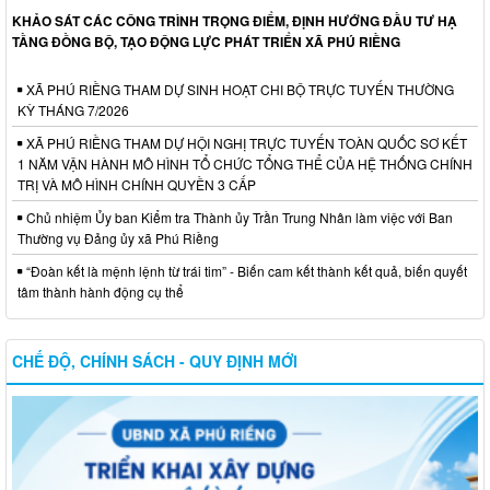
KHẢO SÁT CÁC CÔNG TRÌNH TRỌNG ĐIỂM, ĐỊNH HƯỚNG ĐẦU TƯ HẠ
TẦNG ĐỒNG BỘ, TẠO ĐỘNG LỰC PHÁT TRIỂN XÃ PHÚ RIỀNG
XÃ PHÚ RIỀNG THAM DỰ SINH HOẠT CHI BỘ TRỰC TUYẾN THƯỜNG
KỲ THÁNG 7/2026
XÃ PHÚ RIỀNG THAM DỰ HỘI NGHỊ TRỰC TUYẾN TOÀN QUỐC SƠ KẾT
1 NĂM VẬN HÀNH MÔ HÌNH TỔ CHỨC TỔNG THỂ CỦA HỆ THỐNG CHÍNH
TRỊ VÀ MÔ HÌNH CHÍNH QUYỀN 3 CẤP
Chủ nhiệm Ủy ban Kiểm tra Thành ủy Trần Trung Nhân làm việc với Ban
Thường vụ Đảng ủy xã Phú Riềng
“Đoàn kết là mệnh lệnh từ trái tim” - Biến cam kết thành kết quả, biến quyết
tâm thành hành động cụ thể
CHẾ ĐỘ, CHÍNH SÁCH - QUY ĐỊNH MỚI