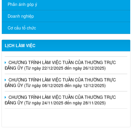
Phản ánh góp ý
Doanh nghiệp
Cơ cấu tổ chức
CHƯƠNG TRÌNH LÀM VIỆC TUẦN CỦA THƯỜNG TRỰC
ĐẢNG ỦY (Từ ngày 12/01 đến ngày 16/01/2026)
LỊCH LÀM VIỆC
CHƯƠNG TRÌNH LÀM VIỆC TUẦN CỦA THƯỜNG TRỰC
ĐẢNG ỦY (Từ ngày 22/12/2025 đến ngày 26/12/2025)
CHƯƠNG TRÌNH LÀM VIỆC TUẦN CỦA THƯỜNG TRỰC
ĐẢNG ỦY (Từ ngày 08/12/2025 đến ngày 12/12/2025)
CHƯƠNG TRÌNH LÀM VIỆC TUẦN CỦA THƯỜNG TRỰC
ĐẢNG ỦY (Từ ngày 24/11/2025 đến ngày 28/11/2025)
Chủ động ứng phó hiện tượng El Nino – Sử dụng nước tiết