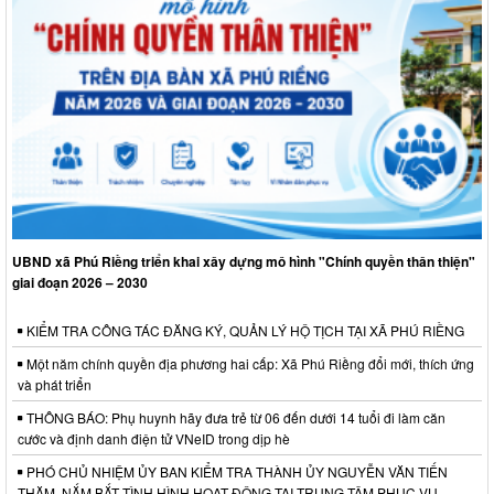
UBND xã Phú Riềng triển khai xây dựng mô hình "Chính quyền thân thiện"
giai đoạn 2026 – 2030
KIỂM TRA CÔNG TÁC ĐĂNG KÝ, QUẢN LÝ HỘ TỊCH TẠI XÃ PHÚ RIỀNG
Một năm chính quyền địa phương hai cấp: Xã Phú Riềng đổi mới, thích ứng
và phát triển
THÔNG BÁO: Phụ huynh hãy đưa trẻ từ 06 đến dưới 14 tuổi đi làm căn
cước và định danh điện tử VNeID trong dịp hè
PHÓ CHỦ NHIỆM ỦY BAN KIỂM TRA THÀNH ỦY NGUYỄN VĂN TIẾN
THĂM, NẮM BẮT TÌNH HÌNH HOẠT ĐỘNG TẠI TRUNG TÂM PHỤC VỤ