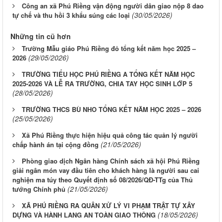
Công an xã Phú Riềng vận động người dân giao nộp 8 dao
(30/05/2026)
tự chế và thu hồi 3 khẩu súng các loại
Những tin cũ hơn
Trường Mẫu giáo Phú Riềng đỏ tổng kết năm học 2025 –
(29/05/2026)
2026
TRƯỜNG TIỂU HỌC PHÚ RIỀNG A TỔNG KẾT NĂM HỌC
2025-2026 VÀ LỄ RA TRƯỜNG, CHIA TAY HỌC SINH LỚP 5
(28/05/2026)
TRƯỜNG THCS BÙ NHO TỔNG KẾT NĂM HỌC 2025 – 2026
(25/05/2026)
Xã Phú Riềng thực hiện hiệu quả công tác quản lý người
(21/05/2026)
chấp hành án tại cộng đồng
Phòng giao dịch Ngân hàng Chính sách xã hội Phú Riềng
giải ngân món vay đầu tiên cho khách hàng là người sau cai
nghiện ma túy theo Quyết định số 08/2026/QĐ-TTg của Thủ
(21/05/2026)
tướng Chính phủ
XÃ PHÚ RIỀNG RA QUÂN XỬ LÝ VI PHẠM TRẬT TỰ XÂY
(18/05/2026)
DỰNG VÀ HÀNH LANG AN TOÀN GIAO THÔNG