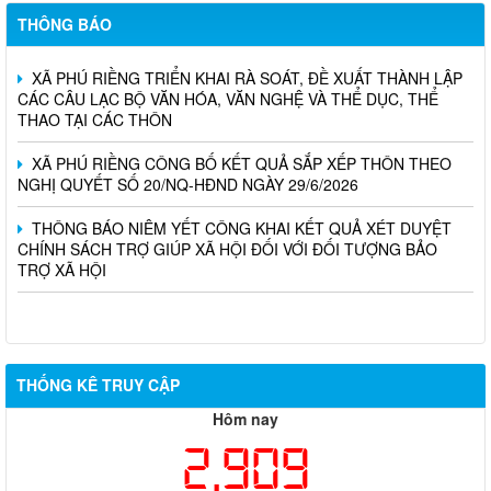
kiệm, bảo vệ sản xuất nông nghiệp
THÔNG BÁO
XÃ PHÚ RIỀNG TRIỂN KHAI RÀ SOÁT, ĐỀ XUẤT THÀNH LẬP
CÁC CÂU LẠC BỘ VĂN HÓA, VĂN NGHỆ VÀ THỂ DỤC, THỂ
THAO TẠI CÁC THÔN
XÃ PHÚ RIỀNG CÔNG BỐ KẾT QUẢ SẮP XẾP THÔN THEO
NGHỊ QUYẾT SỐ 20/NQ-HĐND NGÀY 29/6/2026
THÔNG BÁO NIÊM YẾT CÔNG KHAI KẾT QUẢ XÉT DUYỆT
CHÍNH SÁCH TRỢ GIÚP XÃ HỘI ĐỐI VỚI ĐỐI TƯỢNG BẢO
TRỢ XÃ HỘI
THỐNG KÊ TRUY CẬP
Hôm nay
2,909