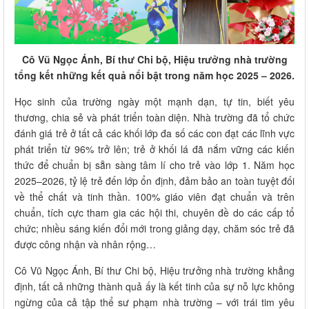
Cô Vũ Ngọc Ánh, Bí thư Chi bộ, Hiệu trưởng nhà trường
tổng kết những kết quả nổi bật trong năm học 2025 – 2026.
Học sinh của trường ngày một mạnh dạn, tự tin, biết yêu
thương, chia sẻ và phát triển toàn diện. Nhà trường đã tổ chức
đánh giá trẻ ở tất cả các khối lớp đa số các con đạt các lĩnh vực
phát triển từ 96% trở lên; trẻ ở khối lá đã nắm vững các kiến
thức để chuẩn bị sẵn sàng tâm lí cho trẻ vào lớp 1. Năm học
2025–2026, tỷ lệ trẻ đến lớp ổn định, đảm bảo an toàn tuyệt đối
về thể chất và tinh thần. 100% giáo viên đạt chuẩn và trên
chuẩn, tích cực tham gia các hội thi, chuyên đề do các cấp tổ
chức; nhiều sáng kiến đổi mới trong giảng dạy, chăm sóc trẻ đã
được công nhận và nhân rộng…
Cô Vũ Ngọc Ánh, Bí thư Chi bộ, Hiệu trưởng nhà trường khẳng
định, tất cả những thành quả ấy là kết tinh của sự nỗ lực không
ngừng của cả tập thể sư phạm nhà trường – với trái tim yêu