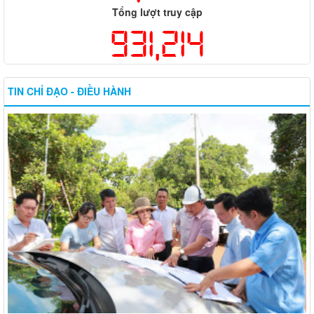
Tổng lượt truy cập
931,214
TIN CHỈ ĐẠO - ĐIỀU HÀNH